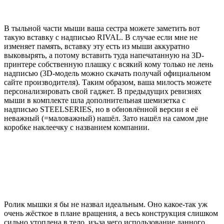
В тыльной части мыши ваша сестра можете заметить вот
такую вставку с надписью RIVAL. В случае если мне не
изменяет память, вставку эту есть из мыши аккуратно
выковырять, а потому вставить туда напечатанную на 3D-
принтере собственную плашку с всякий кому только не лень
надписью (3D-модель можно скачать получай официальном
сайте производителя). Таким образом, ваша милость можете
персонализировать свой гаджет. В предыдущих ревизиях
мыши в комплекте шла дополнительная шемизетка с
надписью STEELSERIES, но в обновлённой версии я её
неважный (=маловажный) нашёл. Зато нашёл на самом дне
коробке наклеечку с названием компании.
Ролик мышки я бы не назвал идеальным. Оно какое-так уж
очень жёсткое в плане вращения, а весь конструкция слишком
сильно утоплена в тело, из-за чего использование данного