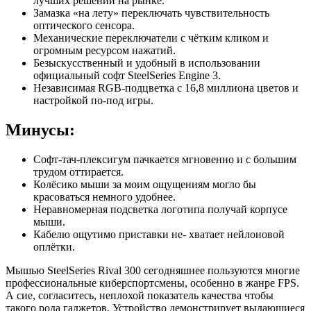
лучших решений на рынке.
Замазка «на лету» переключать чувствительность
оптического сенсора.
Механические переключатели с чётким кликом и
огромным ресурсом нажатий.
Безыскусственный и удобный в использовании
официальный софт SteelSeries Engine 3.
Независимая RGB-подцветка с 16,8 миллиона цветов и
настройкой по-под игры.
Минусы:
Софт-тач-плексигум пачкается мгновенно и с большим
трудом оттирается.
Колёсико мыши за моим ощущениям могло бы
красоваться немного удобнее.
Неравномерная подсветка логотипа получай корпусе
мыши.
Кабелю ощутимо приставки не- хватает нейлоновой
оплётки.
Мышью SteelSeries Rival 300 сегодняшнее пользуются многие
профессиональные киберспортсмены, особенно в жанре FPS.
А сие, согласитесь, неплохой показатель качества чтобы
такого рода гаджетов. Устройство демонстрирует выдающиеся