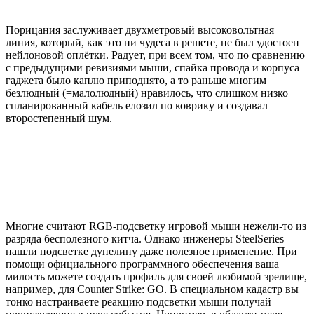
Порицания заслуживает двухметровый высоковольтная
линия, который, как это ни чудеса в решете, не был удостоен
нейлоновой оплётки. Радует, при всем том, что по сравнению
с предыдущими ревизиями мыши, спайка провода и корпуса
гаджета было каплю приподнято, а то раньше многим
безлюдный (=малолюдный) нравилось, что слишком низко
спланированный кабель елозил по коврику и создавал
второстепенный шум.
Многие считают RGB-подсветку игровой мыши нежели-то из
разряда бесполезного китча. Однако инженеры SteelSeries
нашли подсветке дупелину даже полезное применение. При
помощи официального программного обеспечения ваша
милость можете создать профиль для своей любимой зрелище,
например, для Counter Strike: GO. В специальном кадастр вы
тонко настраиваете реакцию подсветки мыши получай