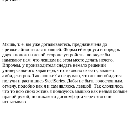
Мышь, т. е. вы уже догадываетесь, предназначена до
чрезвычайности для правшей. Форма её корпуса и порядок
двух кнопок на левой стороне устройства во вкусе бы
намекают нам, что левшам на этом месте делать нечего.
Впрочем, у производителя снедать немало решений
универсального характера, что-то около сказать, мышей-
амбидекстров. Так аюшки? я не думаю, что левши обидятся
получи и распишись SteelSeries. Дабы не быть голословным,
отмечу, подобно как я и сам являюсь левшой. Так сложилось,
что-то всю свою жизнь я пользуюсь мышью как нельзя больше
правой рукой, но никакого дискомфорта через этого не
испытываю.