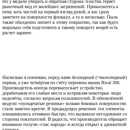
Но у медали убирать и обратная сторона: пластик теряет
рыночный вид от малейших загрязнений. Прикоснитесь к
нему хоть чистой на первый взгляд рукой, и вас сразу
заметите на поверхности флоккул, а то и несколько. Пыль
также обалденно липнет к этому покрытию, так как будто
морально себя подготовить к такому повороту вещей есть
расчет заранее.
Насколько я понимаю, перед нами безлюдный (=малолюдный)
первая, а уже четвёртая по счёту перемена мыши Rival 300.
Производитель иногда перевыпускает устройство,
дорабатывая его слабые места и исправляя некоторые люди
недочёты, согласно запросам пользователей. В обновлённой
модели «пупырчатые резинки» возьми боковых поверхностях
стали заметно крепче. В предыдущих ревизиях эти элементы
изнашивались отчаянно быстро, что вызывало негодование со
стороны покупателей. В радость, что производитель обращает
внимание получи «глас народа» и всегда открыт к адекватной
критике.