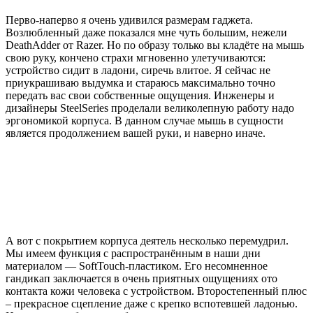
Перво-наперво я очень удивился размерам гаджета.
Возлюбленный даже показался мне чуть большим, нежели
DeathAdder от Razer. Но по образу только вы кладёте на мышь
свою руку, кончено страхи мгновенно улетучиваются:
устройство сидит в ладони, сиречь влитое. Я сейчас не
приукрашиваю выдумка и стараюсь максимально точно
передать вас свои собственные ощущения. Инженеры и
дизайнеры SteelSeries проделали великолепную работу надо
эргономикой корпуса. В данном случае мышь в сущности
является продолжением вашей руки, и наверно иначе.
А вот с покрытием корпуса деятель несколько перемудрил.
Мы имеем функция с распространённым в наши дни
материалом — SoftTouch-пластиком. Его несомненное
гандикап заключается в очень приятных ощущениях ото
контакта кожи человека с устройством. Второстепенный плюс
– прекрасное сцепление даже с крепко вспотевшей ладонью.