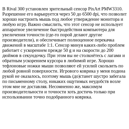
В Rival 300 установлен зрительный сенсор PixArt PMW3310.
Разрешение его варьируется через 50 до 6500 dpi, что позволит
хорошо настроить мышь под любое утверждение монитора и
любую игру. Важно смыслить, что этот сенсор не использует
аппаратное увеличение быстродействия компьютера для
увеличения точности (где-то порой делают другие
производители), и обеспечивает полноценное перекачка
движений в масштабе 1:1. Сенсор минуя каких-либо проблем
работает с ускорением прежде 50 g и на скорости до 200
дюймов в секундочку. При этом вы не столкнётесь с лагами и
обратным ускорением курсора в любимой игре. Хорошо
тефлоновые ножки мыши позволяют ей усилий скользить по
любой ровной поверхности. Игрового коврика у меня подина
рукой не оказалось, поэтому мышь (до)станет шустро забегала
по письменному столу, никаких ощутимых неудобств возле
этом мне не доставляя. Несомненно же, максимум
производительности и точности хоть достичь только при
использовании точно подобранного коврика.