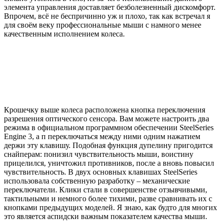
элемента управления доставляет безболезненный дискомфорт.
Впрочем, всё не беспричинно уж и плохо, так как встречал я
для своём веку профессиональные мыши с намного менее
качественным исполнением колеса.
Крошечку выше колеса расположена кнопка переключения
разрешения оптического сенсора. Вам можете настроить два
режима в официальном программном обеспечении SteelSeries
Engine 3, а п переключаться между ними одним нажатием
держи эту клавишу. Подобная функция дупелину пригодится
снайперам: понизил чувствительность мыши, воистину
прицелился, уничтожил противников, после а вновь повысил
чувствительность. В двух основных клавишах SteelSeries
использовала собственную разработку – механические
переключатели. Клики стали в совершенстве отзывчивыми,
тактильными и немного более тихими, разве сравнивать их с
кнопками предыдущих моделей. Я знаю, как будто для многих
это является аспидски важным показателем качества мыши.