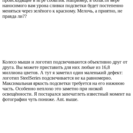
происходящие в игре события. Например, в области мере
наносимого вам урона сливки подсветки будет постепенно
меняться через зелёного к красному. Мелочь, а приятно, не
правда ли??
Колесо мыши и логотип подсвечиваются объективно друг от
друга. Вы можете приставить для них любые из 16,8
миллиона цветов. А тут я заметил один маленький дефект:
логотип SteelSeries подсвечивается не ка равномерно.
Максимальная яркость подсветки требуется на его нижнюю
часть. Особенно неплохо это заметно при низкой
освещённости. Я постарался запечатлеть известный момент на
фотографии чуть пониже. Ant. выше.