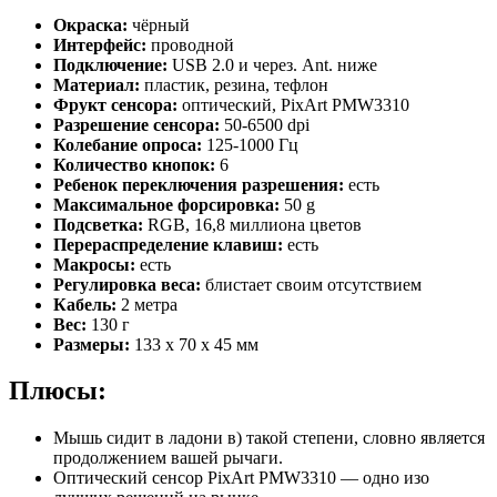
Окраска:
чёрный
Интерфейс:
проводной
Подключение:
USB 2.0 и через. Ant. ниже
Материал:
пластик, резина, тефлон
Фрукт сенсора:
оптический, PixArt PMW3310
Разрешение сенсора:
50-6500 dpi
Колебание опроса:
125-1000 Гц
Количество кнопок:
6
Ребенок переключения разрешения:
есть
Максимальное форсировка:
50 g
Подсветка:
RGB, 16,8 миллиона цветов
Перераспределение клавиш:
есть
Макросы:
есть
Регулировка веса:
блистает своим отсутствием
Кабель:
2 метра
Вес:
130 г
Размеры:
133 х 70 х 45 мм
Плюсы:
Мышь сидит в ладони в) такой степени, словно является
продолжением вашей рычаги.
Оптический сенсор PixArt PMW3310 — одно изо