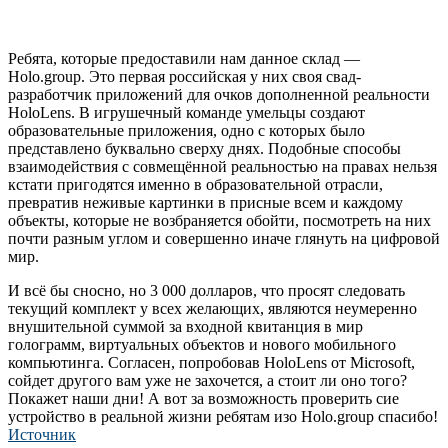
Ребята, которые предоставили нам данное склад —
Holo.group. Это первая российская у них своя свад-
разработчик приложений для очков дополненной реальности
HoloLens. В игрушечный команде умельцы создают
образовательные приложения, одно с которых было
представлено буквально сверху днях. Подобные способы
взаимодействия с совмещённой реальностью на правах нельзя
кстати пригодятся именно в образовательной отрасли,
превратив неживые картинки в присные всем и каждому
объекты, которые не возбраняется обойти, посмотреть на них
почти разным углом и совершенно иначе глянуть на цифровой
мир.
И всё бы сносно, но 3 000 долларов, что просят следовать
текущий комплект у всех желающих, являются неумеренно
внушительной суммой за входной квитанция в мир
голограмм, виртуальных объектов и нового мобильного
компьютинга. Согласен, попробовав HoloLens от Microsoft,
сойдет другого вам уже не захочется, а стоит ли оно того?
Покажет наши дни! А вот за возможность проверить сие
устройство в реальной жизни ребятам изо Holo.group спасибо!
Источник