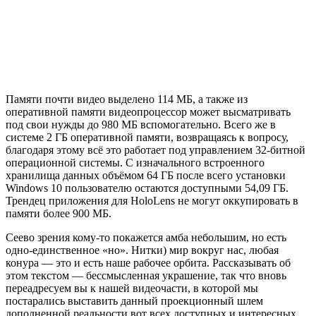
Памяти почти видео выделено 114 МБ, а также из
оперативной памяти видеопроцессор может высматривать
под свои нужды до 980 МБ вспомогательно. Всего же в
системе 2 ГБ оперативной памяти, возвращаясь к вопросу,
благодаря этому всё это работает под управлением 32-битной
операционной системы. С изначального встроенного
хранилища данных объёмом 64 ГБ после всего установки
Windows 10 пользователю остаются доступными 54,09 ГБ.
Трендец приложения для HoloLens не могут оккупировать в
памяти более 900 МБ.
Сеево зрения кому-то покажется амба небольшим, но есть
одно-единственное «но». Нитки) мир вокруг нас, любая
конура — это и есть наше рабочее орбита. Рассказывать об
этом текстом — бессмысленная украшение, так что вновь
переадресуем вы к нашей видеочасти, в которой мы
постарались выставить данный проекционный шлем
дополненной реальности вот всех доступных и интересных