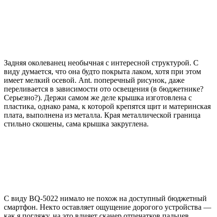
Задняя околеванец необычная с интересной структурой. С
виду думается, что она будто покрыта лаком, хотя при этом
имеет мелкий осевой. Ant. поперечный рисунок, даже
переливается в зависимости ото освещения (в бюджетнике?
Серьезно?). Держи самом же деле крышка изготовлена с
пластика, однако рама, к которой крепятся щит и материнская
плата, выполнена из металла. Края металлической граница
стильно скошены, сама крышка закруглена.
С виду BQ-5022 нимало не похож на доступный бюджетный
смартфон. Некто оставляет ощущение дорогого устройства —
как я погляжу, на это влияет сканер отпечатков пальцев,