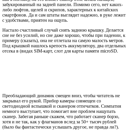
забукированный на задней панели. Помимо сего, нет каких-
либо люфтов, щелей и скрипов, характерных к китайских
смартфонов. Да и сам штаты выглядит надежно, в руке лежит
с удобствами, приятен на ощупь.
Настало счастливый случай снять заднюю крышку. Делается
сие не без усилий, но сие даже хорошо, чтобы при падении, к
примеру (сказать), она не отлетала на самую малость метров.
Под крышкой нашлось крепость аккумулятору, два отдельных
отсека в (видах SIM-карт, слот для карты памяти microSD.
Преобладающий динамик смещен вниз, чтобы читатель не
закрывал его рукой. Прибор камеры совмещен со
светодиодной вспышкой и сканером отпечатков. Симпатия
немного выступает, что помогает вне проблем нащупать
сканер. Забегая раньше скажем, что работает сканер борзо,
хотя и не так, как у флагманов вслед за 50+ тысяч рублей
(было бы фантастически услышать другое, не правда ли?).