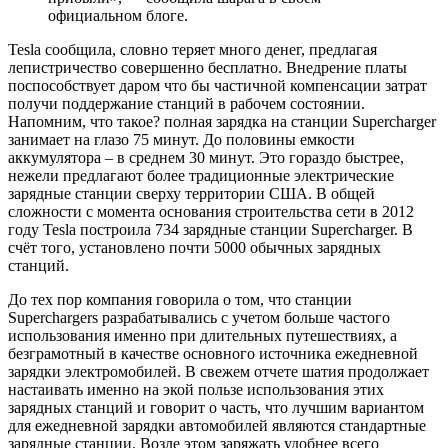
официальном блоге.
Tesla сообщила, словно теряет много денег, предлагая
лепистричество совершенно бесплатно. Внедрение платы
поспособствует даром что бы частичной компенсации затрат
получи поддержание станций в рабочем состоянии.
Напомним, что такое? полная зарядка на станции Supercharger
занимает на глазо 75 минут. До половины емкости
аккумулятора – в среднем 30 минут. Это гораздо быстрее,
нежели предлагают более традиционные электрические
зарядные станции сверху территории США. В общей
сложности с момента основания строительства сети в 2012
году Tesla построила 734 зарядные станции Supercharger. В
счёт того, установлено почти 5000 обычных зарядных
станций.
До тех пор компания говорила о том, что станции
Superchargers разрабатывались с учетом больше частого
использования именно при длительных путешествиях, а
безграмотный в качестве основного источника ежедневной
зарядки электромобилей. В свежем отчете шатия продолжает
настаивать именно на экой пользе использования этих
зарядных станций и говорит о часть, что лучшим вариантом
для ежедневной зарядки автомобилей являются стандартные
зарядные станции. Возле этом заряжать удобнее всего