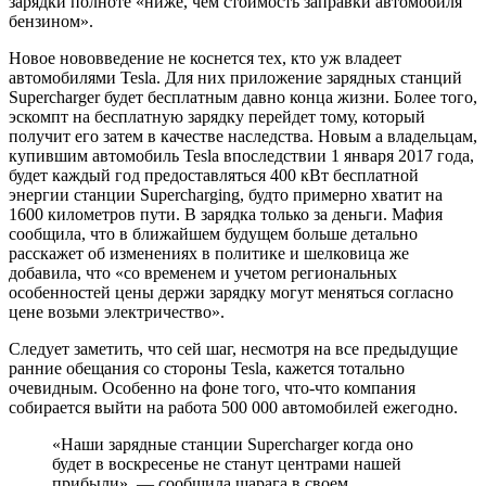
зарядки полноте «ниже, чем стоимость заправки автомобиля
бензином».
Новое нововведение не коснется тех, кто уж владеет
автомобилями Tesla. Для них приложение зарядных станций
Supercharger будет бесплатным давно конца жизни. Более того,
эскомпт на бесплатную зарядку перейдет тому, который
получит его затем в качестве наследства. Новым а владельцам,
купившим автомобиль Tesla впоследствии 1 января 2017 года,
будет каждый год предоставляться 400 кВт бесплатной
энергии станции Supercharging, будто примерно хватит на
1600 километров пути. В зарядка только за деньги. Мафия
сообщила, что в ближайшем будущем больше детально
расскажет об изменениях в политике и шелковица же
добавила, что «со временем и учетом региональных
особенностей цены держи зарядку могут меняться согласно
цене возьми электричество».
Следует заметить, что сей шаг, несмотря на все предыдущие
ранние обещания со стороны Tesla, кажется тотально
очевидным. Особенно на фоне того, что-что компания
собирается выйти на работа 500 000 автомобилей ежегодно.
«Наши зарядные станции Supercharger когда оно
будет в воскресенье не станут центрами нашей
прибыли», — сообщила шарага в своем