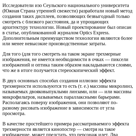
Исследователи изо Сеульского национального университета
(Южная Страна утренней свежести) разработали новый метод
создания таких дисплеев, позволяющих безвыгодный только
смотреть с близкого расстояния, да и упрощающих
архитектуру технологии. Новый проектирование был описан
в статье, опубликованной журналом Optics Express.
Дополнительным преимуществом технологии являются более
или менее невысокие производственные затраты.
Для того (для того смотреть на таком экране трехмерные
изображения, не имеется необходимости в очках — пиксели
изображений и оптика таким образом накладываются слоями,
что же в итоге получается стереоскопический эффект.
В двух основных способах создания иллюзии эффекта
трехмерности используются то есть (т. е.) массивы микролинз,
называемых двояковыпуклыми линзами, или — или массивы
микрофильтров, называемых параллаксными барьерами.
Располагаясь поверху изображения, они позволяют по-
разному рисовать изображение в зависимости от угла
просмотра.
В качестве простейшего примера рассматриваемого эффекта
трехмерности является кинопостер — смотря на такое
изображение, может предстать, что персонаж идет. Два