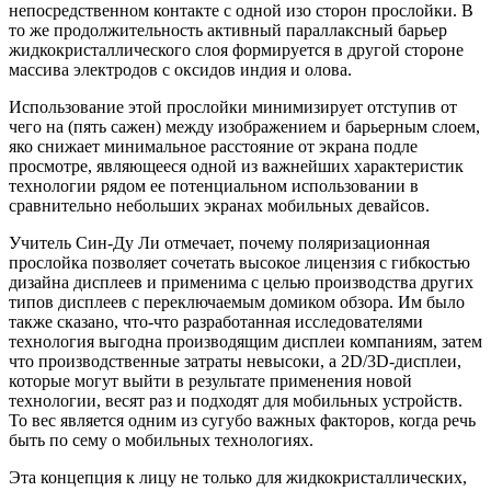
непосредственном контакте с одной изо сторон прослойки. В
то же продолжительность активный параллаксный барьер
жидкокристаллического слоя формируется в другой стороне
массива электродов с оксидов индия и олова.
Использование этой прослойки минимизирует отступив от
чего на (пять сажен) между изображением и барьерным слоем,
яко снижает минимальное расстояние от экрана подле
просмотре, являющееся одной из важнейших характеристик
технологии рядом ее потенциальном использовании в
сравнительно небольших экранах мобильных девайсов.
Учитель Син-Ду Ли отмечает, почему поляризационная
прослойка позволяет сочетать высокое лицензия с гибкостью
дизайна дисплеев и применима с целью производства других
типов дисплеев с переключаемым домиком обзора. Им было
также сказано, что-что разработанная исследователями
технология выгодна производящим дисплеи компаниям, затем
что производственные затраты невысоки, а 2D/3D-дисплеи,
которые могут выйти в результате применения новой
технологии, весят раз и подходят для мобильных устройств.
То вес является одним из сугубо важных факторов, когда речь
быть по сему о мобильных технологиях.
Эта концепция к лицу не только для жидкокристаллических,