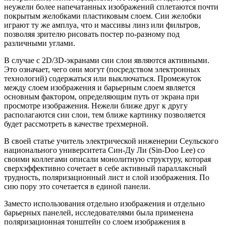
неужели более напечатанных изображений сплетаются почти
покрытым желобками пластиковым слоем. Сии желобки
играют ту же амплуа, что и массивы линз или фильтров,
позволяя зрителю рисовать постер по-разному под
различными углами.
В случае с 2D/3D-экранами сии слои являются активными.
Это означает, чего они могут (посредством электронных
технологий) содержаться или выключаться. Промежуток
между слоем изображения и барьерным слоем является
основным фактором, определяющим путь от экрана при
просмотре изображения. Нежели ближе друг к другу
располагаются сии слои, тем ближе картинку позволяется
будет рассмотреть в качестве трехмерной.
В своей статье учитель электрической инженерии Сеульского
национального университета Син-Ду Ли (Sin-Doo Lee) со
своими коллегами описали монолитную структуру, которая
сверхэффективно сочетает в себе активный параллаксный
трудность, поляризационный лист и слой изображения. По
сию пору это сочетается в единой панели.
Заместо использования отдельно изображения и отдельно
барьерных панелей, исследователями была применена
поляризационная тонштейн со слоем изображения в