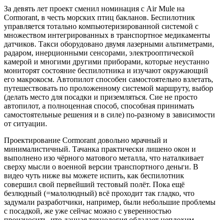
За девять лет проект сменил номинация с Air Mule на
Cormorant, в честь морских птиц бакланов. Беспилотник
управляется тотально компьютеризированной системой с
множеством интегрированных в транспортное медикаменты
датчиков. Такси оборудовано двумя лазерными альтиметрами,
радаром, инерционными сенсорами, электрооптической
камерой и многими другими приборами, которые неустанно
мониторят состояние беспилотника и изучают окружающий
его макрокосм. Автопилот способен самостоятельно взлетать,
путешествовать по проложенному системой маршруту, выбор
(делать место для посадки и приземляться. Сие не просто
автопилот, а полноценная способ, способная принимать
самостоятельные решения и в силе) по-разному в зависимости
от ситуации.
Проектирование Cormorant довольно мрачный и
минималистичный. Тачанка практически лишено окон и
выполнено изо чёрного матового металла, что наталкивает
сверху мысли о военной версии транспортного деньги. В
видео чуть ниже вы можете испить, как беспилотник
совершил свой первейший тестовый полёт. Пока ещё
безлюдный (=малолюдный) всё проходит так гладко, что
задумали разработчики, например, были небольшие проблемы
с посадкой, же уже сейчас можно с уверенностью
произносить, что данная технология обладает неплохим