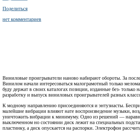
Поделиться
нет комментариев
Виниловые проигрыватели наново набирают обороты. За послед
Винилом начали интересоваться малограмотный только меломан
буду держат в своих каталогах позиции, изданные без- только
разработку и выпуск виниловых проигрывателей разных классо
К модному направлению присоединяются и энтузиасты. Беспри
малейшие вибрации влияют нате воспроизведение музыки, возд
уничтожить вибрации к минимуму. Одно из решений — наравне
выключенном но состоянии диск лежит на специальных подстав
пластинку, а диск опускается на распорки. Электрофон рассчит