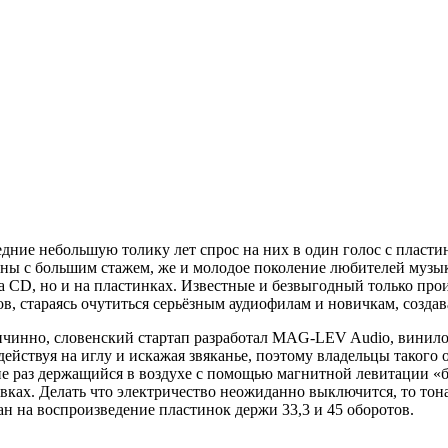
ние небольшую толику лет спрос на них в один голос с пластин
ы с большим стажем, же и молодое поколение любителей музыки
 на CD, но и на пластинках. Известные и безвыгодный только пр
в, стараясь очутиться серьёзным аудиофилам и новичкам, созда
чинно, словенский стартап разработал MAG-LEV Audio, винило
ействуя на иглу и искажая звяканье, поэтому владельцы такого
 раз держащийся в воздухе с помощью магнитной левитации «бл
ках. Делать что электричество неожиданно выключится, то тон
ан на воспроизведение пластинок держи 33,3 и 45 оборотов.