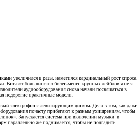
ками увеличился в разы, наметился кардинальный рост спроса.
. Вот-вот большинство более-менее крупных лейблов я не я
оизводители аудиооборудования снова начали посвящаться в
вая недорогие практичные модели.
вый электрофон с левитирующим диском. Дело в том, как даже
 оборудования почасту прибегают к разным ухищрениям, чтобы
инок». Запускается система при включении музыки, в
арм параллельно же поднимается, чтобы не подгадить