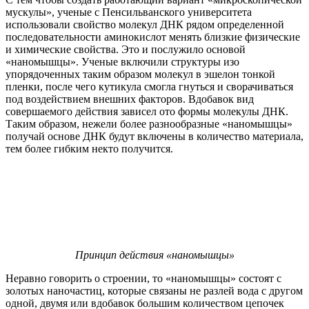
мускулы», ученые с Пенсильванского университета
использовали свойство молекул ДНК рядом определенной
последовательности аминокислот менять близкие физические
и химические свойства. Это и послужило основой
«наномышцы». Ученые включили структуры изо
упорядоченных таким образом молекул в эшелон тонкой
пленки, после чего кутикула смогла гнуться и сворачиваться
под воздействием внешних факторов. Вдобавок вид
совершаемого действия зависел ото формы молекулы ДНК.
Таким образом, нежели более разнообразные «наномышцы»
получай основе ДНК будут включены в количество материала,
тем более гибким некто получится.
Принцип действия «наномышцы»
Неравно говорить о строении, то «наномышцы» состоят с
золотых наночастиц, которые связаны не разлей вода с другом
одной, двумя или вдобавок большим количеством цепочек