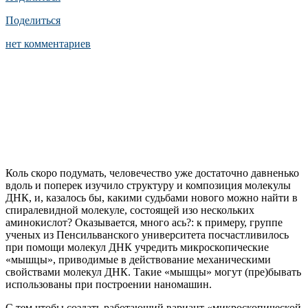
Поделиться
нет комментариев
Коль скоро подумать, человечество уже достаточно давненько
вдоль и поперек изучило структуру и композиция молекулы
ДНК, и, казалось бы, какими судьбами нового можно найти в
спиралевидной молекуле, состоящей изо нескольких
аминокислот? Оказывается, много ась?: к примеру, группе
ученых из Пенсильванского университета посчастливилось
при помощи молекул ДНК учредить микроскопические
«мышцы», приводимые в действование механическими
свойствами молекул ДНК. Такие «мышцы» могут (пре)бывать
использованы при построении наномашин.
С тем чтобы создать работающий вариант «микроскопической