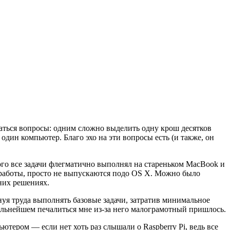
аться вопросы: одним сложно выделить одну крош десятков
 один компьютер. Благо эхо на эти вопросы есть (и также, он
ого все задачи флегматично выполнял на стареньком MacBook и
я работы, просто не выпускаются подо OS X. Можно было
них решениях.
нуя труда выполнять базовые задачи, затратив минимальное
альнейшем печалиться мне из-за него малограмотный пришлось.
ьютером — если нет хоть раз слышали о Raspberry Pi, ведь все