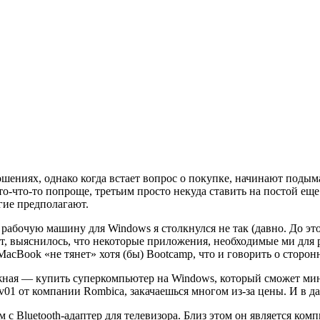
шениях, однако когда встает вопрос о покупке, начинают подым
то-что-то попроще, третьим просто некуда ставить на постой еще
гие предполагают.
рабочую машину для Windows я столкнулся не так (давно. До эт
ает, выяснилось, что некоторые приложения, необходимые ми дл
acBook «не тянет» хотя (бы) Bootcamp, что и говорить о сторон
ложная — купить суперкомпьютер на Windows, который сможет ми
v01 от компании Rombica, закачаешься многом из-за цены. И в д
с Bluetooth-адаптер для телевизора. Близ этом он является комп