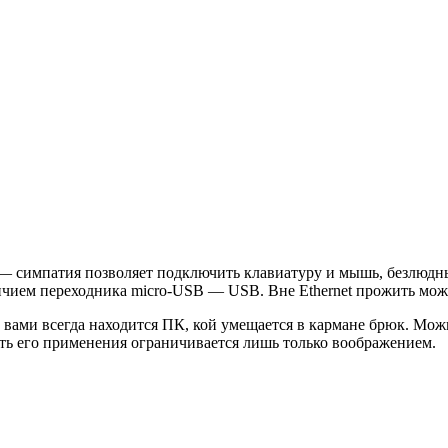
0 — симпатия позволяет подключить клавиатуру и мышь, безлюд
ичием переходника micro-USB — USB. Вне Ethernet прожить можн
вами всегда находится ПК, кой умещается в кармане брюк. Можн
ть его применения ограничивается лишь только воображением.