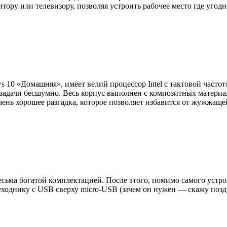
у или телевизору, позволяя устроить рабочее место где угодно 
0 «Домашняя», имеет велий процессор Intel с тактовой частотой
задачи бесшумно. Весь корпус выполнен с композитных материало
чень хорошее разгадка, которое позволяет избавится от жужжаще
весьма богатой комплектацией. После этого, помимо самого уст
реходнику с USB сверху micro-USB (зачем он нужен — скажу поз