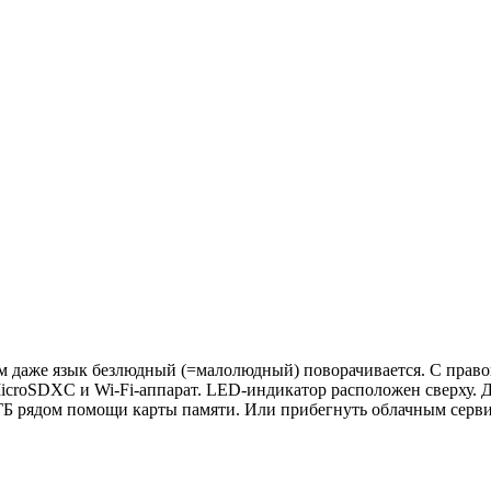
ом даже язык безлюдный (=малолюдный) поворачивается. С прав
MicroSDXC и Wi-Fi-аппарат. LED-индикатор расположен сверху. 
ГБ рядом помощи карты памяти. Или прибегнуть облачным серви