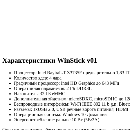
Характеристики WinStick v01
Процессор: Intel Baytrail-T Z3735F предварительно 1,83 Г
Количество ядер: 4 ядра
Графичный процессор: Intel HD Graphics до 643 МГц
Оперативная парамнезия: 2 ГБ DDR3L
Накопитель: 32 ГБ eMMC
Дополнительная эйдетизм: microSDXC, microSDHC до 12
Беспроводные интерфейсы: Wi-Fi IEEE 802.11 b,g,n; Blueto
Разъемы: 1xUSB 2.0, USB речные ворота питания, HDMI
Операционная система: Windows 10 Домашняя
Энергопотребление: раньше 10 Вт (5В/2А)
Оперативная память, бесспорно же, не расширяется — с такими