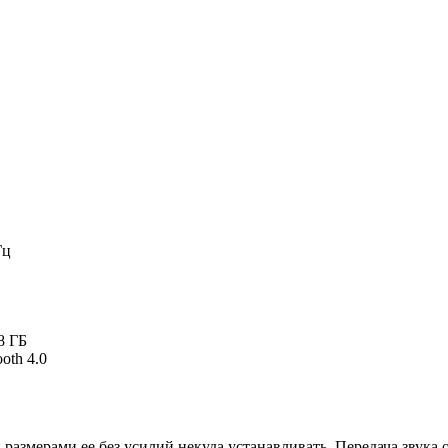
Гц
8 ГБ
oth 4.0
 размерами ее без усилий некуда устанавливать. Передача звука 