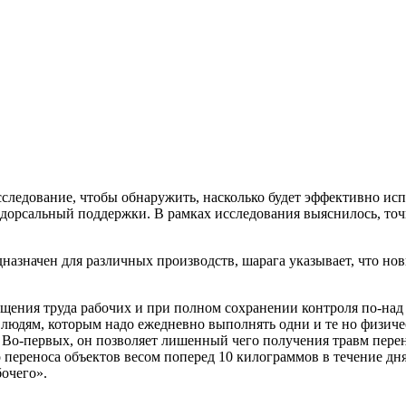
сследование, чтобы обнаружить, насколько будет эффективно ис
 дорсальный поддержки. В рамках исследования выяснилось, то
дназначен для различных производств, шарага указывает, что но
щения труда рабочих и при полном сохранении контроля по-над 
 людям, которым надо ежедневно выполнять одни и те но физиче
 Во-первых, он позволяет лишенный чего получения травм перен
 переноса объектов весом поперед 10 килограммов в течение дн
бочего».