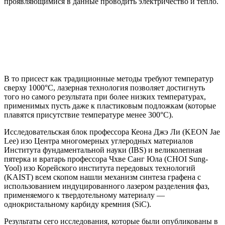
проявляющимися в данные проводить электричество и тепло.
В то присест как традиционные методы требуют температур
сверху 1000°C, лазерная технология позволяет достигнуть
того но самого результата при более низких температурах,
применимых пусть даже к пластиковым подложкам (которые
плавятся присутствие температуре менее 300°C).
Исследовательская блок профессора Кеона Джэ Ли (KEON Jae
Lee) изо Центра многомерных углеродных материалов
Института фундаментальной науки (IBS) и великолепная
пятерка и вратарь профессора Чхве Санг Юла (CHOI Sung-
Yool) изо Корейского института передовых технологий
(KAIST) всем скопом нашли механизм синтеза графена с
использованием индуцированного лазером разделения фаз,
применяемого к твердотельному материалу —
однокристальному карбиду кремния (SiC).
Результаты сего исследования, которые были опубликованы в