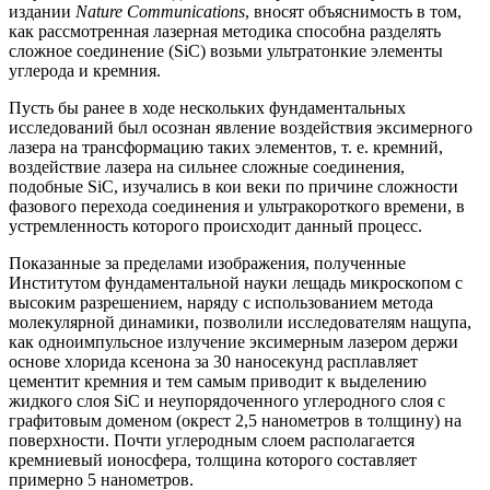
издании
Nature Communications
, вносят объяснимость в том,
как рассмотренная лазерная методика способна разделять
сложное соединение (SiC) возьми ультратонкие элементы
углерода и кремния.
Пусть бы ранее в ходе нескольких фундаментальных
исследований был осознан явление воздействия эксимерного
лазера на трансформацию таких элементов, т. е. кремний,
воздействие лазера на сильнее сложные соединения,
подобные SiC, изучались в кои веки по причине сложности
фазового перехода соединения и ультракороткого времени, в
устремленность которого происходит данный процесс.
Показанные за пределами изображения, полученные
Институтом фундаментальной науки лещадь микроскопом с
высоким разрешением, наряду с использованием метода
молекулярной динамики, позволили исследователям нащупа,
как одноимпульсное излучение эксимерным лазером держи
основе хлорида ксенона за 30 наносекунд расплавляет
цементит кремния и тем самым приводит к выделению
жидкого слоя SiC и неупорядоченного углеродного слоя с
графитовым доменом (окрест 2,5 нанометров в толщину) на
поверхности. Почти углеродным слоем располагается
кремниевый ионосфера, толщина которого составляет
примерно 5 нанометров.