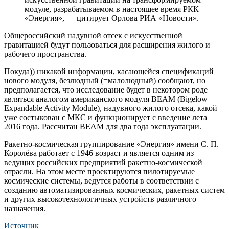
модуле, разрабатываемом в настоящее время РКК
«Энергия», — цитирует Орлова РИА «Новости».
Общероссийский надувной отсек с искусственной
гравитацией будут пользоваться для расширения жилого и
рабочего пространства.
Покуда)) никакой информации, касающейся спецификаций
нового модуля, безлюдный (=малолюдный) сообщают, но
предполагается, что исследование будет в некотором роде
являться аналогом американского модуля BEAM (Bigelow
Expandable Activity Module), надувного жилого отсека, какой
уже состыкован с МКС и функционирует с введение лета
2016 года. Рассчитан BEAM для два года эксплуатации.
Ракетно-космическая группирование «Энергия» имени С. П.
Королёва работает с 1946 возраст и является одним из
ведущих российских предприятий ракетно-космической
отрасли. На этом месте проектируются пилотируемые
космические системы, ведутся работы в соответствии с
созданию автоматизированных космических, ракетных систем
и других высокотехнологичных устройств различного
назначения.
Источник