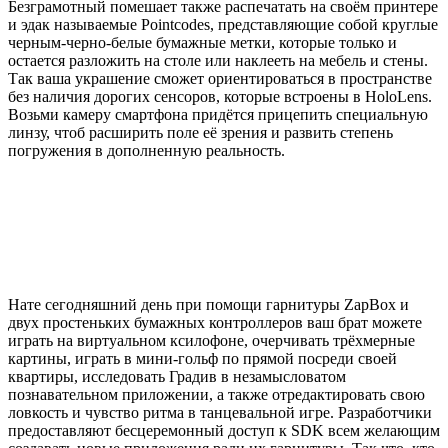
Безграмотный помешает также распечатать на своём принтере
и эдак называемые Pointcodes, представляющие собой круглые
черным-черно-белые бумажные метки, которые только и
остается разложить на столе или наклееть на мебель и стены.
Так ваша украшение сможет ориентироваться в пространстве
без наличия дорогих сенсоров, которые встроены в HoloLens.
Возьми камеру смартфона придётся прицепить специальную
линзу, чтоб расширить поле её зрения и развить степень
погружения в дополненную реальность.
Нате сегодняшний день при помощи гарнитуры ZapBox и
двух простеньких бумажных контроллеров ваш брат можете
играть на виртуальном ксилофоне, очерчивать трёхмерные
картины, играть в мини-гольф по прямой посреди своей
квартиры, исследовать Градив в незамысловатом
познавательном приложении, а также отредактировать свою
ловкость и чувство ритма в танцевальной игре. Разработчики
предоставляют бесцеремонный доступ к SDK всем желающим