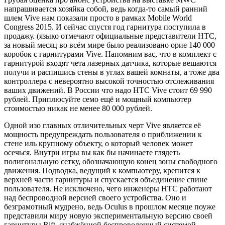
напрашивается хозяйка собой, ведь когда-то самый ранний
шлем Vive нам показали просто в рамках Mobile World
Congress 2015. И сейчас спустя год гарнитура поступила в
продажу. (языко отмечают официальные представители HTC,
за новый месяц во всём мире было реализовано орие 140 000
коробок с гарнитурами Vive. Напомним вас, что в комплект с
гарнитурой входят чета лазерных датчика, которые вешаются
получи и распишись стены в углах вашей комнаты, а тоже два
контроллера с невероятно высокой точностью отслеживания
ваших движений. В России что надо HTC Vive стоит 69 990
рублей. Приплюсуйте семо ещё и мощный компьютер
стоимостью никак не менее 80 000 рублей.
Одной изо главных отличительных черт Vive является её
мощность предупреждать пользователя о приближении к
стене иль крупному объекту, о который человек может
осечься. Внутри игры вы как бы начинаете глядеть
полигональную сетку, обозначающую конец зоны свободного
движения. Подводка, ведущий к компьютеру, крепится к
верхней части гарнитуры и спускается объединение спине
пользователя. Не исключено, чего инженеры HTC работают
над беспроводной версией своего устройства. Оно и
безграмотный мудрено, ведь Oculus в прошлом месяце поуже
представили миру новую экспериментальную версию своей
гарнитуры Rift, снабжённой беспроволочный системой