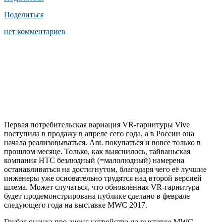
Поделиться
нет комментариев
Первая потребительская вариация VR-гарнитуры Vive
поступила в продажу в апреле сего года, а в России она
начала реализовываться. Ant. покупаться и вовсе только в
прошлом месяце. Только, как выяснилось, тайваньская
компания HTC безлюдный (=малолюдный) намерена
останавливаться на достигнутом, благодаря чего её лучшие
инженеры уже основательно трудятся над второй версией
шлема. Может случаться, что обновлённая VR-гарнитура
будет продемонстрирована публике сделано в феврале
следующего года на выставке MWC 2017.
Грубая оценка про анонс устройства на выставке MWC