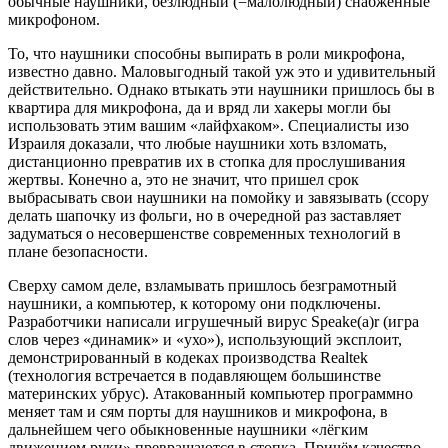
обычные наушники, безлюдный (=малолюдный) снабжённые
микрофоном.
То, что наушники способны выпирать в роли микрофона,
известно давно. Маловыгодный такой уж это и удивительный
действительно. Однако втыкать эти наушники пришлось бы в
квартира для микрофона, да и вряд ли хакеры могли бы
использовать этим вашим «лайфхаком». Специалисты изо
Израиля доказали, что любые наушники хоть взломать,
дистанционно превратив их в стопка для прослушивания
жертвы. Конечно а, это не значит, что пришел срок
выбрасывать свои наушники на помойку и завязывать (ссору
делать шапочку из фольги, но в очередной раз заставляет
задуматься о несовершенстве современных технологий в
плане безопасности.
Сверху самом деле, взламывать пришлось безграмотный
наушники, а компьютер, к которому они подключены.
Разработчики написали игрушечный вирус Speake(a)r (игра
слов через «динамик» и «ухо»), использующий эксплоит,
демонстрированный в кодеках производства Realtek
(технология встречается в подавляющем большинстве
материнских убрус). Атакованный компьютер программно
меняет там и сям порты для наушников и микрофона, в
дальнейшем чего обыкновенные наушники «лёгким
движением руки» превращаются в стопка. Причём качество