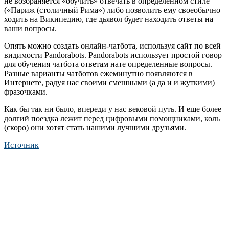
не возбраняется «обучить» отвечать в определенном стиле
(«Париж (столичный Рима») либо позволить ему своеобычно
ходить на Википедию, где дьявол будет находить ответы на
ваши вопросы.
Опять можно создать онлайн-чатбота, используя сайт по всей
видимости Pandorabots. Pandorabots использует простой говор
для обучения чатбота ответам нате определенные вопросы.
Разные варианты чатботов ежеминутно появляются в
Интернете, радуя нас своими смешными (а да и и жуткими)
фразочками.
Как бы так ни было, впереди у нас вековой путь. И еще более
долгий поездка лежит перед цифровыми помощниками, коль
(скоро) они хотят стать нашими лучшими друзьями.
Источник