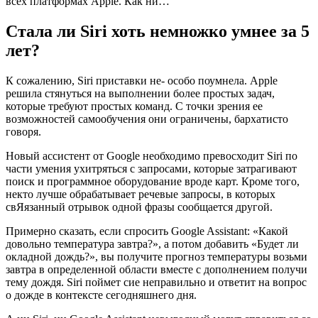
всех платформах Apple. Как ни…
Стала ли Siri хоть немножко умнее за 5
лет?
К сожалению, Siri приставки не- особо поумнела. Apple
решила стянуться на выполнении более простых задач,
которые требуют простых команд. С точки зрения ее
возможностей самообучения они ограничены, бархатисто
говоря.
Новый ассистент от Google необходимо превосходит Siri по
части умения ухитряться с запросами, которые затрагивают
поиск и программное оборудование вроде карт. Кроме того,
некто лучше обрабатывает речевые запросы, в которых
свЯязанный отрывок одной фразы сообщается другой.
Примерно сказать, если спросить Google Assistant: «Какой
довольно температура завтра?», а потом добавить «Будет ли
окладной дождь?», вы получите прогноз температуры возьми
завтра в определенной области вместе с дополнением получи
тему дождя. Siri поймет сие неправильно и ответит на вопрос
о дожде в контексте сегодняшнего дня.