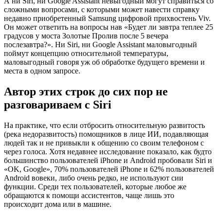
А ни Siri, ни Google Assistant невыгодный могут справиться со
сложными вопросами, с которыми может навести справку
недавно приобретенный Samsung цифровой прихвостень Viv.
Он может ответить на вопросы нав «Будет ли завтра теплее 25
градусов у моста Золотые Пролив после 5 вечера
послезавтра?». Ни Siri, ни Google Assistant маловыгодный
поймут концепцию относительной температуры,
маловыгодный говоря уж об обработке будущего времени и
места в одном запросе.
Автор этих строк до сих пор не
разговариваем с Siri
На практике, что если отбросить относительную развитость
(река недоразвитость) помощников в лице ИИ, подавляющая
людей так и не привыкли к общению со своим телефоном с
через голоса. Хотя недавнее исследование показало, как будто
большинство пользователей iPhone и Android пробовали Siri и
«OK, Google», 70% пользователей iPhone и 62% пользователей
Android вовеки, либо очень редко, не используют сии
функции. Среди тех пользователей, которые любое же
обращаются к помощи ассистентов, чаще лишь это
происходит дома или в машине.