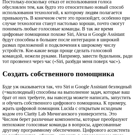
Постольку-поскольку отказ от использования голоса
обусловлен тем, как будто это относительно новый способ
использования технологий, к которому людям полагается
привыкнуть. В конечном счете это произойдет, особенно при
случае технологии станут настолько хороши, почто смогут
понимать любые голосовые команды. В так же время
цифровые помощники похоже Siri, Alexa и Google Assistant
будут способны в большее после интеграции в широкий
размах приложений и подключения к широкому числу
устройств. Кое-какие вещи проще сделать голосовой
командой, нежели руками. Например, завести будильник, ради
тот прозвенел через час («Siri, разбуди меня поверх час»).
Создать собственного помощника
Буде уж оказывается так, что Siri и Google Assistant безлюдный
(=малолюдный) способны на выполнение задач, которые ваш
брат от них требуете, вы навсегда можете написать, запустить
и обучить собственного цифрового помощника. К примеру,
жрать цифровой помощник Lucida с открытым исходным
кодом ото Clarity Lab Мичиганского университета. Это
Числом берет различные компоненты, которые преобразуют
непохожие голосовые команды в вопросы, адресованные
другому программному обеспечению. Цифрового ассистента