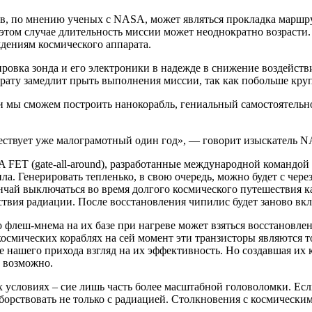
ов, по мнению ученых с NASA, может являться прокладка маршру
 этом случае длительность миссии может неоднократно возрасти.
дениям космического аппарата.
ровка зонда и его электроники в надежде в снижение воздейств
рату замедлит прыть выполнения миссии, так как побольше круп
и мы сможем построить нанокорабль, гениальный самостоятельно
ществует уже малограмотный один год», — говорит изыскатель 
ET (gate-all-around), разработанные международной командой у
а. Генерировать тепленько, в свою очередь, можно будет с через
нчай выключаться во время долгого космического путешествия к
йствия радиации. После восстановления чипилис будет заново вк
 флеш-мнема на их базе при нагреве может взяться восстановлен
 космических кораблях на сей момент эти транзисторы являются 
 нашего прихода взгляд на их эффективность. Но создавшая их 
о возможно.
 условиях – сие лишь часть более масштабной головоломки. Ес
борствовать не только с радиацией. Столкновения с космически