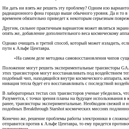
Ни дать ни взять же решить эту проблему? Одним изо вариант
радиационного фона гораздо выше обычного уровня. Да и то в
временем обязательно приведет к некоторым серьезным повреж
Другим, сильнее практичным вариантом может являться экрани
опять же, добавление дополнительного веса космическому аппа
Однако очищать и третий способ, который может изладить, есл
пути к Альфе Центавра.
«На самом деле методика самовосстановления чипов су
Положение могут решить экспериментальные транзисторы GAA F
этих транзисторов могут восстанавливать под воздействием тепл
подобный чип, находящийся внутри космического аппарата, ко
нивация тепла будет его восстанавливать с последствий возде
В лабораторных тестах сих транзисторов ученые убедились, что
Разумеется, с точки зрения планы на будущее использования в
ранее, транзисторы экспериментальные. Необходим свежий и не
подобных Breakthrough Starshot космических миссиях подлинн
Конечно же, решение проблемы работы электроники в сложных
отправится против к Альфе Центавра, то ему придется противо
путешествии.