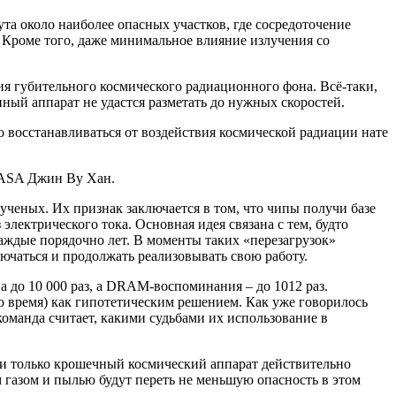
та около наиболее опасных участков, где сосредоточение
 Кроме того, даже минимальное влияние излучения со
ия губительного космического радиационного фона. Всё-таки,
ный аппарат не удастся разметать до нужных скоростей.
 восстанавливаться от воздействия космической радиации нате
NASA Джин Ву Хан.
ченых. Их признак заключается в том, что чипы получи базе
 электрического тока. Основная идея связана с тем, будто
аждые порядочно лет. В моменты таких «перезагрузок»
лючаться и продолжать реализовывать свою работу.
а до 10 000 раз, а DRAM-воспоминания – до 1012 раз.
то время) как гипотетическим решением. Как уже говорилось
команда считает, какими судьбами их использование в
ли только крошечный космический аппарат действительно
м газом и пылью будут переть не меньшую опасность в этом