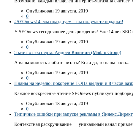
Возможно, каждый владелец интернет-магазина считает, ч
Опубликован 19 августа, 2019
0
#SEOnews14: мы празднуем – вы получаете подарки!
У SEOnews сегодняшнее день рождения! Уже 14 лет SEOn
Опубликован 19 августа, 2019
0
5 книг от эксперта: Андрей Калинин (Mail.ru Group)
А ваша милость любите читать? Если да, то наша часть...
Опубликован 19 августа, 2019
0
Планы на неделю: покорение ТОПа выдачи и 8 часов раз
Каждое воскресенье чтение SEOnews публикует подборку
Опубликован 18 августа, 2019
0
Типичные ошибки при запуске рекламы в Яндекс.Директ: 
Контекстная раскручивание — уникальный канал привлеч