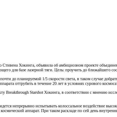
но Стивена Хокинга, объявила об амбициозном проекте объедин
ющего для базе лазерной тяги. Цель: проучить до ближайшего с
чти до планируемой 1/5 скорости света, в таком случае добратьс
ппарата оттрубить в течение 20 лет в условиях сурового космоса
ту Breakthrough Starshot Хокинга, в соответствии с мнению исс
придется непрерывно испытывать колоссальное воздействие высо
космический аппарат. При таком раскладе по сей день внутренн