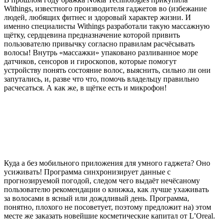
Withings, известного производителя гаджетов во (избежание
людей, любящих фитнес и здоровый характер жизни. И
именно специалисты Withings разработали такую массажную
щётку, сердцевина предназначение которой привить
пользователю привычку согласно правилам расчёсывать
волосы! Внутрь «массажки» упаковано разливанное море
датчиков, сенсоров и гироскопов, которые помогут
устройству понять состояние волос, выяснить, сильно ли они
запутались, и, разве что что, помочь владельцу правильно
расчесаться. А как же, в щётке есть и микрофон!
Куда а без мобильного приложения для умного гаджета? Оно
усиживать! Программа синхронизирует данные с
прогнозируемой погодой, следом чего выдаёт нечёсаному
пользователю рекомендации о книжка, как лучше ухаживать
за волосами в ясный или дождливый день. Программа,
понятно, плохого не посоветует, поэтому предложит на) этом
месте же заказать новейшие косметические капитал от L’Oreal.