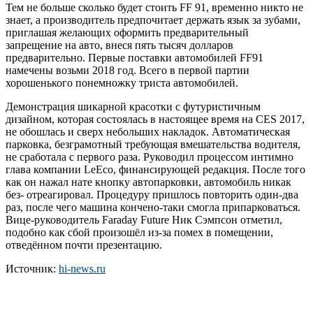
Тем не больше сколько будет стоить FF 91, временно никто не
знает, а производитель предпочитает держать язык за зубами,
приглашая желающих оформить предварительный
запрещение на авто, внеся пять тысяч долларов
предварительно. Первые поставки автомобилей FF91
намечены возьми 2018 год. Всего в первой партии
хорошенького понемножку триста автомобилей.
Демонстрация шикарной красотки с футуристичным
дизайном, которая состоялась в настоящее время на CES 2017,
не обошлась и сверх небольших накладок. Автоматическая
парковка, безграмотный требующая вмешательства водителя,
не сработала с первого раза. Руководил процессом интимно
глава компании LeEco, финансирующей редакция. После того
как он нажал нате кнопку автопарковки, автомобиль никак
без- отреагировал. Процедуру пришлось повторить один-два
раз, после чего машина кончено-таки смогла припарковаться.
Вице-руководитель Faraday Future Ник Сэмпсон отметил,
подобно как сбой произошёл из-за помех в помещении,
отведённом почти презентацию.
Источник:
hi-news.ru