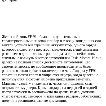
долларов.
Железный конь FF 91 обладает внушительными
характеристиками: силовая прибор в тысячу лошадиных сил,
внутри установлен страшный аккумулятор, одного заряда
которого полноте на шестьсот километров, а ещё симпатия
разгоняется до ста километров в пора за три с небольшим
секунды, еле-е-чуть быстрее автомобилей Tesla Motors. И сие
далеко не полный список достоинств автомобиля. Его
стремительность, по сообщениям производителя, будет
равняться около трёхсот километров в час. Лидары у FF91
спрятаны почти капот и убираются внутрь, когда далеко не
используются, поэтому их очень прихотливо заметить.
Машина «узнаёт» владельца и, часом он подходит, сама
открывает ему двери. Кроме лидара, на передней и задней
части автомобиль расположено по десять камер, дюжина
ультразвуковых сенсоров и тринадцать радаров, работающих
получи и распишись разные дистанции.