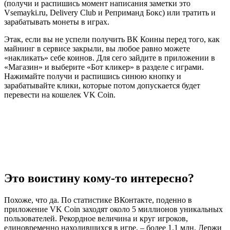
(получи и распишись момент написания заметки это
Vsemayki.ru, Delivery Club и Реприманд Бокс) или тратить и
зарабатывать монеты в играх.
Этак, если вы не успели получить ВК Коины перед того, как
майнинг в сервисе закрыли, вы любое равно можете
«накликать» себе коинов. Для сего зайдите в приложении в
«Магазин» и выберите «Бот кликер» в разделе с играми.
Нажимайте получи и распишись синюю кнопку и
зарабатывайте клики, которые потом допускается будет
перевести на кошелек VK Coin.
Это воистину кому-то интересно?
Похоже, что да. По статистике ВКонтакте, поденно в
приложение VK Coin заходят около 5 миллионов уникальных
пользователей. Рекордное величина и круг игроков,
единовременно находившихся в игре, – более 1,1 млн. Держи