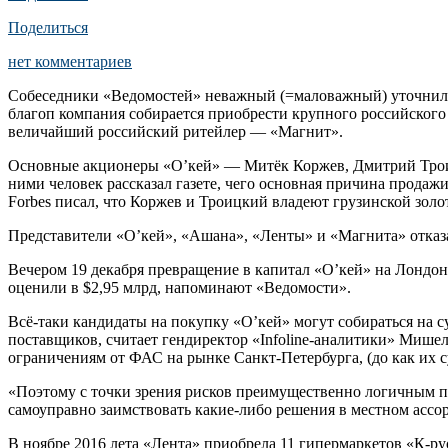
Поделиться
нет комментариев
Собеседники «Ведомостей» неважный (=маловажный) уточнили,
благоп компания собирается приобрести крупного российского 
величайший российский ритейлер — «Магнит».
Основные акционеры «О’кей» — Митёк Коржев, Дмитрий Троиц
ними человек рассказал газете, чего основная причина продаж
Forbes писал, что Коржев и Троицкий владеют грузинской зол
Представители «О’кей», «Ашана», «Ленты» и «Магнита» отказа
Вечером 19 декабря превращение в капитал «О’кей» на Лондонс
оценили в $2,95 млрд, напоминают «Ведомости».
Всё-таки кандидаты на покупку «О’кей» могут собираться на 
поставщиков, считает гендиректор «Infoline-аналитики» Мишел
ограничениям от ФАС на рынке Санкт-Петербурга, (до как их 
«Поэтому с точки зрения рисков преимущественно логичным пр
самоуправно заимствовать какие-либо решения в местном ассо
В ноябре 2016 лета «Лента» приобрела 11 гипермаркетов «К-ру