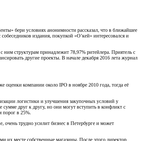
енты» бери условиях анонимности рассказал, что в ближайшее
с собеседников издания, покупкой «О’кей» интересовался и
 ним структурам принадлежит 78,97% ритейлера. Приятель с
нсировать другие проекты. В начале декабря 2016 лета журнал
е оценки компании около IPO в ноябре 2010 года, тогда её
мизации логистики и улучшения закупочных условий у
сумме друг к другу, но они могут вступить в конфликт с
м порог в 25%.
 очень трудно усилит бизнес в Петербурге и может
ьми их месте собственные магазины. После этого директор