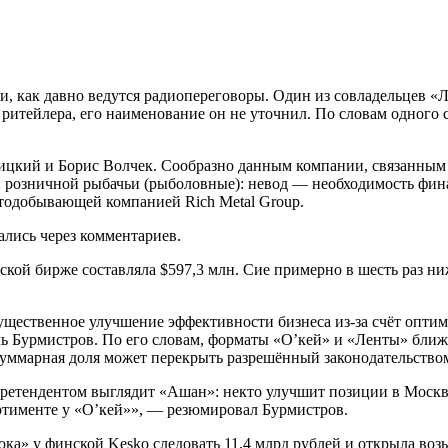
 как давно ведутся радиопереговоры. Один из совладельцев «Л
ритейлера, его наименование он не уточнил. По словам одного 
кий и Борис Волчек. Сообразно данным компании, связанным с
и розничной рыбачьи (рыболовные): невод — необходимость фина
отодобывающей компанией Rich Metal Group.
лись через комментариев.
кой бирже составляла $597,3 млн. Сие примерно в шесть раз ниж
существенное улучшение эффективности бизнеса из-за счёт опти
ь Бурмистров. По его словам, форматы «О’кей» и «Ленты» ближе 
суммарная доля может перекрыть разрешённый законодательство
етендентом выглядит «Ашан»: некто улучшит позиции в Москве,
ртименте у «О’кей»», — резюмировал Бурмистров.
ока» у финской Kesko следовать 11,4 млрд рублей и открыла воз