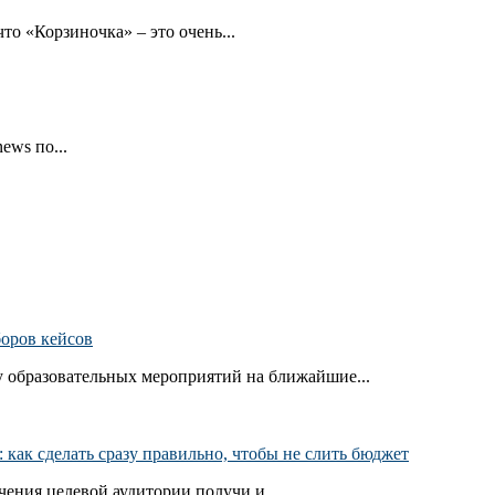
то «Корзиночка» – это очень...
ews по...
боров кейсов
 образовательных мероприятий на ближайшие...
как сделать сразу правильно, чтобы не слить бюджет
ения целевой аудитории получи и...