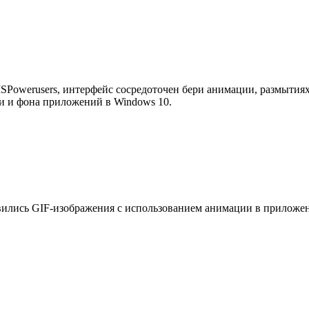
MSPowerusers, интерфейс сосредоточен бери анимации, размытиях
и и фона приложений в Windows 10.
вились GIF-изображения с использованием анимации в приложен