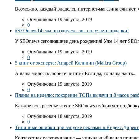
Возможно, каждый владелец интернет-магазина считает, ч
Опубликован 19 августа, 2019
0
#SEOnews14: мы празднуем – вы получаете подарки!
У SEOnews сегодняшнее день рождения! Уже 14 лет SEOn
Опубликован 19 августа, 2019
0
5 книг от эксперта: Андрей Калинин (Mail.ru Group)
А ваша милость любите читать? Если да, то наша часть...
Опубликован 19 августа, 2019
0
Планы на неделю: покорение ТОПа выдачи и 8 часов раз
Каждое воскресенье чтение SEOnews публикует подборку
Опубликован 18 августа, 2019
0
Типичные ошибки при запуске рекламы в Яндекс.Директ: 
Контекстная раскручивание — уникальный канал привлеч