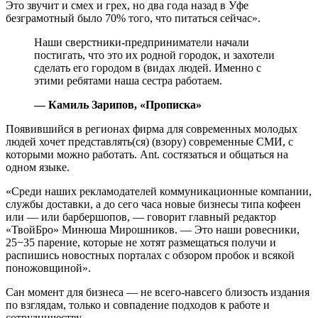
Это звучит и смех и грех, но два года назад в Уфе
безграмотный было 70% того, что питаться сейчас».
Наши сверстники-предприниматели начали
постигать, что это их родной городок, и захотели
сделать его городом в (видах людей. Именно с
этими ребятами наша сестра работаем.
— Камиль Зарипов, «Прописка»
Появившийся в регионах фирма для современных молодых
людей хочет представлять(ся) (взору) современные СМИ, с
которыми можно работать. Ant. состязаться и общаться на
одном языке.
«Среди наших рекламодателей коммуникационные компании,
службы доставки, а до сего часа новые бизнесы типа кофеен
или — или барбершопов, — говорит главный редактор
«ТвойБро» Минюша Мирошников. — Это наши ровесники,
25−35 парение, которые не хотят размещаться получи и
распишись новостных порталах с обзором пробок и всякой
поножовщиной».
Сан момент для бизнеса — не всего-навсего близость издания
по взглядам, только и совпадение подходов к работе и
сотрудничеству.