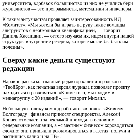
университета, вдобавок большинство из них не учились бери
журналистов — это программисты, математики и инженеры.
К таким энтузиастам проявляет заинтересованность ИД
«Комитет». «Мы хотели бы играть на руку такие команды
альтруистов с необходимой квалификацией, — говорит
Даниль Хасаншин, — оттого изучаем их, ищем внутри нашей
структуры внутренние резервы, которые могли бы быть им
полезны».
Сверху какие деньги существуют
редакции
Наравне рассказал главный редактор калининградского
«ТвойБро», как печатная версия журнала позволяет проекту
находиться и развиваться. «Кроме того, мы входим в
медиагруппу с 20 изданий», — говорит Михаил.
Небольшую толику команд работают «в ноль». «Живому
Волгограду» финансы приносят спецпроекты. Алексей
Копаев отмечает, а за рекламой приходят в основном
федеральные компании, а «с местным бизнесом хороводиться
сложно: они привыкли рекламироваться в газетах, получи и
распишись радио и на ТВ».