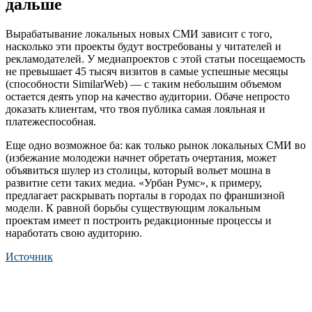
дальше
Вырабатывание локальных новых СМИ зависит с того,
насколько эти проекты будут востребованы у читателей и
рекламодателей. У медиапроектов с этой статьи посещаемость
не превышает 45 тысяч визитов в самые успешные месяцы
(способности SimilarWeb) — с таким небольшим объемом
остается деять упор на качество аудитории. Обаче непросто
доказать клиентам, что твоя публика самая лояльная и
платежеспособная.
Еще одно возможное ба: как только рынок локальных СМИ во
(избежание молодежи начнет обретать очертания, может
объявиться шулер из столицы, который вольет мошна в
развитие сети таких медиа. «Урбан Румс», к примеру,
предлагает раскрывать порталы в городах по франшизной
модели. К равной борьбы существующим локальным
проектам имеет п построить редакционные процессы и
наработать свою аудиторию.
Источник