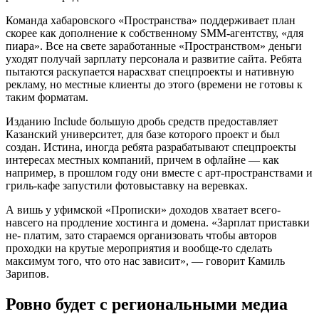
Команда хабаровского «Пространства» поддерживает план
скорее как дополнение к собственному SMM-агентству, «для
пиара». Все на свете заработанные «Пространством» деньги
уходят получай зарплату персонала и развитие сайта. Ребята
пытаются раскупается нарасхват спецпроекты и нативную
рекламу, но местные клиенты до этого (времени не готовы к
таким форматам.
Изданию Include большую дробь средств предоставляет
Казанский университет, для базе которого проект и был
создан. Истина, иногда ребята разрабатывают спецпроекты
интересах местных компаний, причем в офлайне — как
например, в прошлом году они вместе с арт-пространствами и
гриль-кафе запустили фотовыставку на веревках.
А вишь у уфимской «Прописки» доходов хватает всего-
навсего на продление хостинга и домена. «Зарплат приставки
не- платим, зато стараемся организовать чтобы авторов
проходки на крутые мероприятия и вообще-то сделать
максимум того, что ото нас зависит», — говорит Камиль
Зарипов.
Ровно будет с региональными медиа