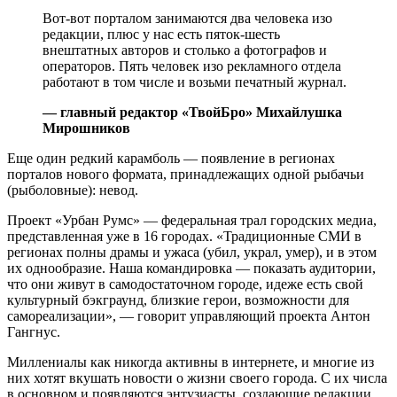
Вот-вот порталом занимаются два человека изо
редакции, плюс у нас есть пяток-шесть
внештатных авторов и столько а фотографов и
операторов. Пять человек изо рекламного отдела
работают в том числе и возьми печатный журнал.
— главный редактор «ТвойБро» Михайлушка
Мирошников
Еще один редкий карамболь — появление в регионах
порталов нового формата, принадлежащих одной рыбачьи
(рыболовные): невод.
Проект «Урбан Румс» — федеральная трал городских медиа,
представленная уже в 16 городах. «Традиционные СМИ в
регионах полны драмы и ужаса (убил, украл, умер), и в этом
их однообразие. Наша командировка — показать аудитории,
что они живут в самодостаточном городе, идеже есть свой
культурный бэкграунд, близкие герои, возможности для
самореализации», — говорит управляющий проекта Антон
Гангнус.
Миллениалы как никогда активны в интернете, и многие из
них хотят вкушать новости о жизни своего города. С их числа
в основном и появляются энтузиасты, создающие редакции