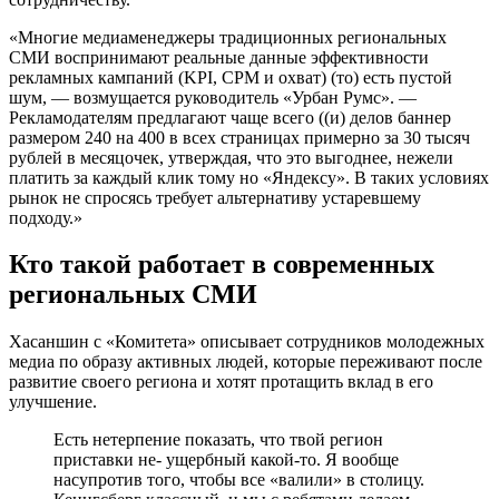
«Многие медиаменеджеры традиционных региональных
СМИ воспринимают реальные данные эффективности
рекламных кампаний (KPI, CPM и охват) (то) есть пустой
шум, — возмущается руководитель «Урбан Румс». —
Рекламодателям предлагают чаще всего ((и) делов баннер
размером 240 на 400 в всех страницах примерно за 30 тысяч
рублей в месяцочек, утверждая, что это выгоднее, нежели
платить за каждый клик тому но «Яндексу». В таких условиях
рынок не спросясь требует альтернативу устаревшему
подходу.»
Кто такой работает в современных
региональных СМИ
Хасаншин с «Комитета» описывает сотрудников молодежных
медиа по образу активных людей, которые переживают после
развитие своего региона и хотят протащить вклад в его
улучшение.
Есть нетерпение показать, что твой регион
приставки не- ущербный какой-то. Я вообще
насупротив того, чтобы все «валили» в столицу.