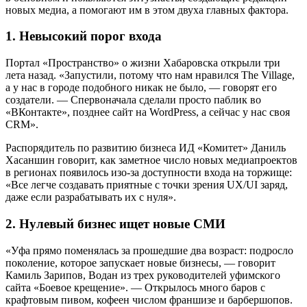
новых медиа, а помогают им в этом двуха главных фактора.
1. Невысокий порог входа
Портал «Пространство» о жизни Хабаровска открыли три
лета назад. «Запустили, потому что нам нравился The Village,
а у нас в городе подобного никак не было, — говорят его
создатели. — Спервоначала сделали просто паблик во
«ВКонтакте», позднее сайт на WordPress, а сейчас у нас своя
CRM».
Распорядитель по развитию бизнеса ИД «Комитет» Даниль
Хасаншин говорит, как заметное число новых медиапроектов
в регионах появилось изо-за доступности входа на торжище:
«Все легче создавать приятные с точки зрения UX/UI заряд,
даже если разрабатывать их с нуля».
2. Нулевый бизнес ищет новые СМИ
«Уфа прямо поменялась за прошедшие два возраст: подросло
поколение, которое запускает новые бизнесы, — говорит
Камиль Зарипов, Водан из трех руководителей уфимского
сайта «Боевое крещение». — Открылось много баров с
крафтовым пивом, кофеен числом франшизе и барбершопов.