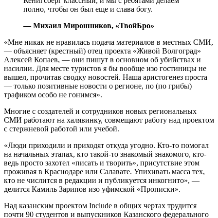
Кенигсберг классный, и мы с ребятами делаем
полно, чтобы он был еще и слава богу.
— Михаил Мирошников, «ТвойБро»
«Мне никак не нравилась подача материалов в местных СМИ,
— объясняет (крестный) отец проекта «Живой Волгоград»
Алексей Копаев, — они пишут в основном об убийствах и
насилии. Для месте туристов я бы вообще изо гостиницы не
вышел, прочитав сводку новостей. Наша аристогенез проста
— только позитивные новости о регионе, по (по грибы)
трафиком особо не гонимся».
Многие с создателей и сотрудников новых региональных
СМИ работают на халявинку, совмещают работу над проектом
с стержневой работой или учебой.
«Люди приходили и приходят откуда угодно. Кто-то помогал
на начальных этапах, кто такой-то знакомый знакомого, кто-
ведь просто захотел «писать и творить», присутствие этом
проживая в Краснодаре или Салавате. Упихивать масса тех,
кто не числится в редакции и публикуется инкогнито», —
делится Камиль Зарипов изо уфимской «Прописки».
Над казанским проектом Include в общих чертах трудится
почти 90 студентов и выпускников Казанского федерального