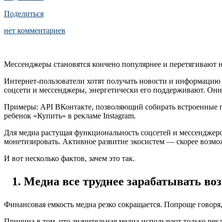
Поделиться
нет комментариев
Мессенджеры становятся кончено популярнее и перетягивают н
Интернет-пользователи хотят получать новости и информацию 
соцсети и мессенджеры, энергетически его поддерживают. Они
Примеры: API ВКонтакте, позволяющий собирать встроенные пр
ребенок «Купить» в рекламе Instagram.
Для медиа растущая функциональность соцсетей и мессенджер
монетизировать. Активное развитие экосистем — скорее возмож
И вот несколько фактов, зачем это так.
Медиа все труднее зарабатывать во
Финансовая емкость медиа резко сокращается. Попроще говоря,
Причина в том, что значительная медиа используют только рек