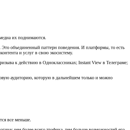
 медиа их поднимаются.
. Это объединенный паттерн поведения. И платформы, то есть
онтента и услуг в свою экосистему.
зыва к действию в Одноклассниках; Instant View в Телеграме;
новую аудиторию, которую в дальнейшем только и можно
тся все меньше.
огике: чем более всего трафика, тем больше возможностей его