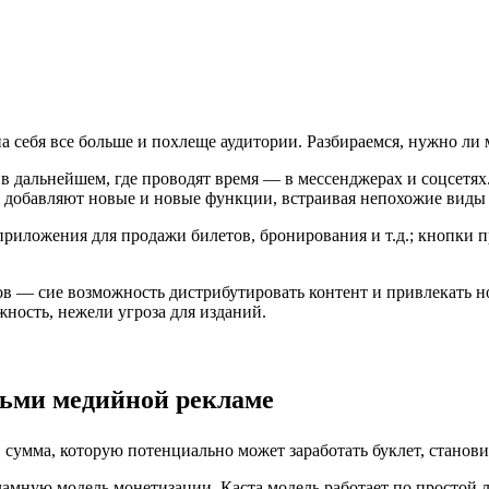
а себя все больше и похлеще аудитории. Разбираемся, нужно ли
в дальнейшем, где проводят время — в мессенджерах и соцсетях
 добавляют новые и новые функции, встраивая непохожие виды к
иложения для продажи билетов, бронирования и т.д.; кнопки при
ов — сие возможность дистрибутировать контент и привлекать 
ность, нежели угроза для изданий.
зьми медийной рекламе
 сумма, которую потенциально может заработать буклет, станови
ламную модель монетизации. Каста модель работает по простой л