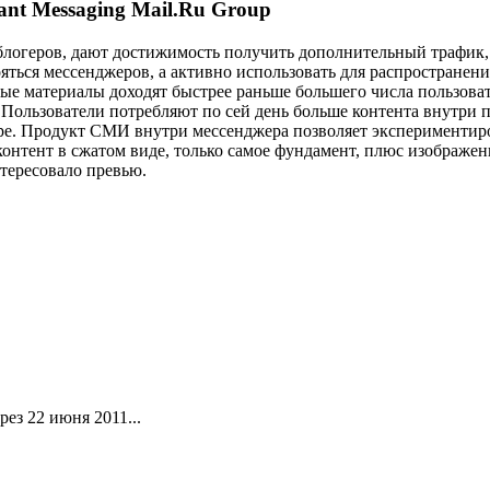
ant Messaging Mail.Ru Group
огеров, дают достижимость получить дополнительный трафик, 
ься мессенджеров, а активно использовать для распространения
овые материалы доходят быстрее раньше большего числа пользова
ользователи потребляют по сей день больше контента внутри пр
ре. Продукт СМИ внутри мессенджера позволяет экспериментиро
онтент в сжатом виде, только самое фундамент, плюс изображен
нтересовало превью.
ез 22 июня 2011...