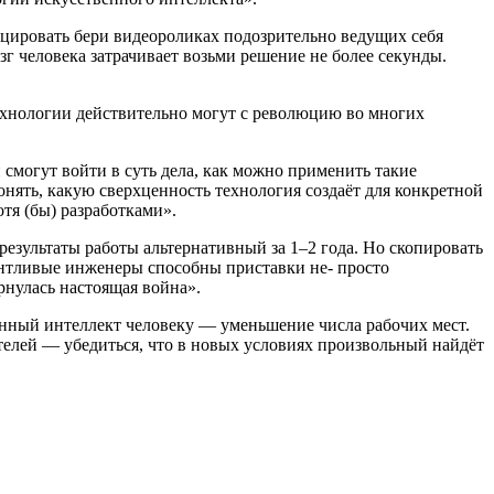
ицировать бери видеороликах подозрительно ведущих себя
зг человека затрачивает возьми решение не более секунды.
технологии действительно могут с революцию во многих
и смогут войти в суть дела, как можно применить такие
нять, какую сверхценность технология создаёт для конкретной
тя (бы) разработками».
езультаты работы альтернативный за 1–2 года. Но скопировать
антливые инженеры способны приставки не- просто
рнулась настоящая война».
енный интеллект человеку — уменьшение числа рабочих мест.
ителей — убедиться, что в новых условиях произвольный найдёт