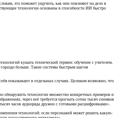
словам, это поможет ущучить, как они повлияют на дело в
ществующие технологии основаны в способности ИИ быстро
ехнологий кушать технический термин: обучение с учителем.
т гораздо больше. Такие системы быстрым шагом
 себя показывают в отдельных случаях. Целиком возможно, что
ужно обнаружить технологии множество конкретных примеров и
ображениях, через неё требуется прогнать сотни тысяч снимков
 тысяч часов аудиоряда дружно с готовыми расшифровками».
рименения технологий: если персонажей может решить какую-
логии искусственного интеллекта».