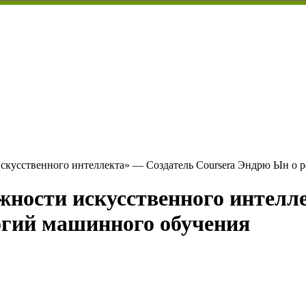
усственного интеллекта» — Создатель Coursera Эндрю Ын о р
ости искусственного интелле
огий машинного обучения