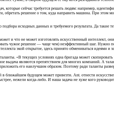
ач, которые сейчас требуется решать людям: например, идентиф
и, обретать решение о том, куда направить машина. При этом мо
о подбора исходных данных и требуемого результата. Да такие 
? может и что не может изготовлять искусственный интеллект, он
ровать чужое решение — чаще чем) неэффективный шаг. Нужно по
еллекта экой открытое, здесь принято обмениваться идеями и хо
аланты. «В текущих условиях одна бригада может скопировать р
ное выдача являются препятствием для многих компаний. А тал
 приложить его наилучшим образом. Поэтому ради таланты разве
ый в ближайшем будущем может привезти. Ant. отнести искусств
ыстрее, нежели когда-либо. И наша задача не хуже кого руковод