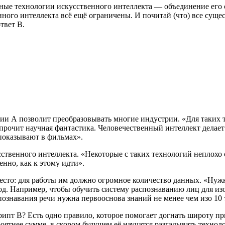
нные технологии искусственного интеллекта — объединение его 
нного интеллекта всё ещё ограничены. И почитай (что) все су
твет B.
ии А позволит преобразовывать многие индустрии. «Для таких т
 прочит научная фантастика. Человечественный интеллект делае
 показывают в фильмах».
сственного интеллекта. «Некоторые с таких технологий неплохо
енно, как к этому идти».
 место: для работы им должно огромное количество данных. «Н
ход. Например, чтобы обучить систему распознаванию лиц для из
познавания речи нужна первооснова знаний не менее чем изо 10
рипт В? Есть одно правило, которое помогает догнать широту п
роятнее сумме, в скором будущем её научатся разгадывать техно