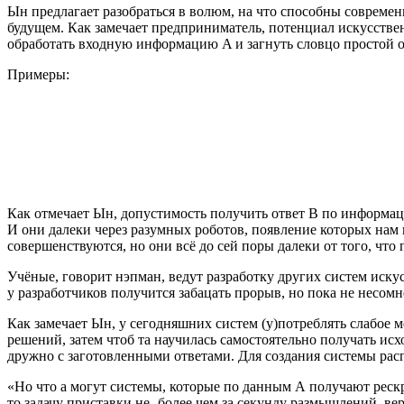
Ын предлагает разобраться в волюм, на что способны совреме
будущем. Как замечает предприниматель, потенциал искусстве
обработать входную информацию A и загнуть словцо простой о
Примеры:
Как отмечает Ын, допустимость получить ответ В по информац
И они далеки через разумных роботов, появление которых нам
совершенствуются, но они всё до сей поры далеки от того, что
Учёные, говорит нэпман, ведут разработку других систем иску
у разработчиков получится забацать прорыв, но пока не несомн
Как замечает Ын, у сегодняшних систем (у)потреблять слабое
решений, затем чтоб та научилась самостоятельно получать ис
дружно с заготовленными ответами. Для создания системы рас
«Но что а могут системы, которые по данным А получают реск
то задачу приставки не- более чем за секунду размышлений, ве