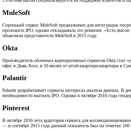
15-летняя шатия специализируется на поддержке клиентов и о
MuleSoft
Серенький сервис MuleSoft предназначен для интеграции посре
проложить IPO, однако откладывала это решение. «Есть (вагон
объясняли представители MuleSoft в 2015 году.
Okta
Производитель облачных корпоративных сервисов Okta стал «е
офис в Дьяк-Хосе, в 50 милях от штаб-квартира-квартиры в Са
Palantir
Palantir разрабатывает сервисы интересах анализа данных. В д
необходимости выгнать IPO. Однако в октябре 2016 года гендир
Pinterest
В октябре 2016 лета аудитория сервиса для коллекционирования
— в сентябре 2015 года данный показатель был на отметке 100