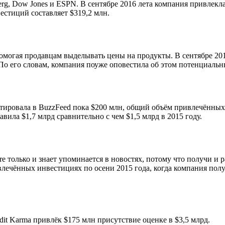
, Dow Jones и ESPN. В сентябре 2016 лета компания привлекла
стиций составляет $319,2 млн.
могая продавцам выделывать цены на продукты. В сентябре 2016 
По его словам, компания поуже оповестила об этом потенциальн
тировала в BuzzFeed пока $200 млн, общий объём привлечённых
тавила $1,7 млрд сравнительно с чем $1,5 млрд в 2015 году.
re только и знает упоминается в новостях, потому что получи и
ривлечённых инвестициях по осени 2015 года, когда компания по
dit Karma привлёк $175 млн присутствие оценке в $3,5 млрд.