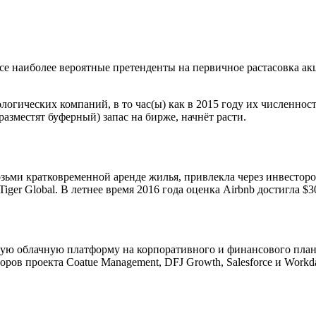
наиболее вероятные претенденты на первичное растасовка акций 
ологических компаний, в то час(ы) как в 2015 году их численнос
разместят буферный) запас на бирже, начнёт расти.
озьми кратковременной аренде жилья, привлекла через инвесторо
 и Tiger Global. В летнее время 2016 года оценка Airbnb достигла $3
ую облачную платформу на корпоративного и финансового планир
оров проекта Coatue Management, DFJ Growth, Salesforce и Workd