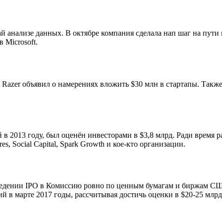
ай анализе данных. В октябре компания сделала нап шаг на пути 
в Microsoft.
я Razer объявил о намерениях вложить $30 млн в стартапы. Та
в 2013 году, был оценён инвесторами в $3,8 млрд. Ради время 
ures, Social Capital, Spark Growth и кое-кто организации.
ведении IPO в Комиссию ровно по ценным бумагам и биржам США
й в марте 2017 годы, рассчитывая достичь оценки в $20-25 млрд