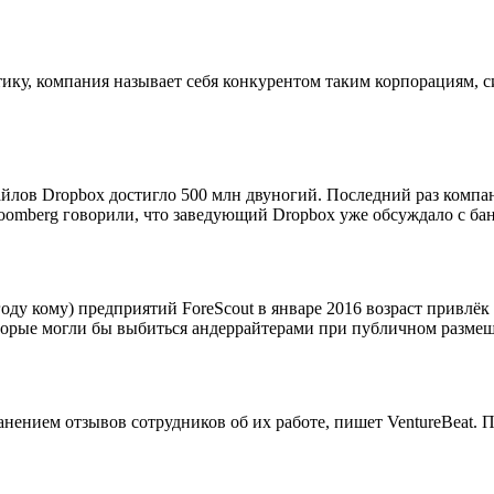
, компания называет себя конкурентом таким корпорациям, сиреч
йлов Dropbox достигло 500 млн двуногий. Последний раз компани
loomberg говорили, что заведующий Dropbox уже обсуждало с бан
ду кому) предприятий ForeScout в январе 2016 возраст привлёк $
оторые могли бы выбиться андеррайтерами при публичном разме
анением отзывов сотрудников об их работе, пишет VentureBeat. 