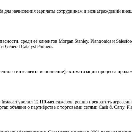
ужба для начисления зарплаты сотрудникам и вознаграждений вне
ности, среди её клиентов Morgan Stanley, Plantronics и Salesfor
General Catalyst Partners.
ственного интеллекта исполнение) автоматизации процесса прод
а Instacart уволил 12 HR-менеджеров, решив прекратить агресси
тап объявил о партнёрстве с торговыми сетями Cash & Carry, Plat