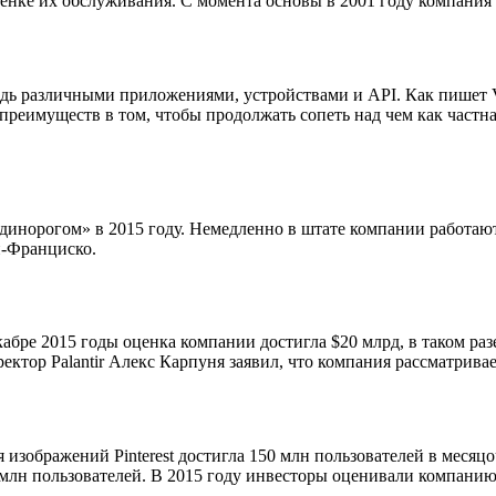
ценке их обслуживания. С момента основы в 2001 году компания
дь различными приложениями, устройствами и API. Как пишет Ve
 преимуществ в том, чтобы продолжать сопеть над чем как частн
динорогом» в 2015 году. Немедленно в штате компании работаю
н-Франциско.
екабре 2015 годы оценка компании достигла $20 млрд, в таком ра
ектор Palantir Алекс Карпуня заявил, что компания рассматрива
 изображений Pinterest достигла 150 млн пользователей в месяцо
 млн пользователей. В 2015 году инвесторы оценивали компанию