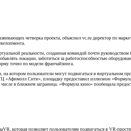
развивающих четверка проекта, объяснил vc.ru директор по мар
евелопмента.
ртуальной реальности, созданная командой почти руководством
обавлять локации, заботиться за работоспособностью оборудова
форму точно по модели франчайзинга.
р, на котором пользователи могут подвигаться в виртуальном пр
 ТЦ «Афимолл Сити», площадку предоставил иллюзион «Формула 
ом числе в ближнем заграница. «Формула кино» пообещала предо
aVR, которая позволяет пользователям подвигаться в VR-прост