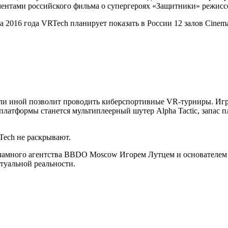
ментами российского фильма о супергероях «Защитники» режисс
ца 2016 года VRTech планирует показать в России 12 залов Cine
 или иной позволит проводить киберспортивные VR-турниры. Иг
латформы станется мультиплеерный шутер Alpha Tactiс, запас п
Tech не раскрывают.
ламного агентства BBDO Moscow Игорем Лутцем и основателем D
туальной реальности.