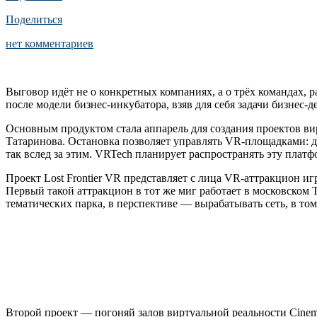
Поделиться
нет комментариев
Выговор идёт не о конкретных компаниях, а о трёх командах, 
после модели бизнес-инкубатора, взяв для себя задачи бизнес-д
Основным продуктом стала аппарель для создания проектов ви
Татаринова. Остановка позволяет управлять VR-площадками: д
так вслед за этим. VRTech планирует распространять эту плат
Проект Lost Frontier VR представляет с лица VR-аттракцион иг
Первый такой аттракцион в тот же миг работает в московском
тематических парка, в перспективе — вырабатывать сеть, в т
Второй проект — погоняй залов виртуальной реальности Cinem