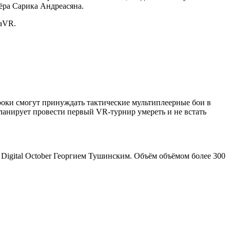
ёра Сарика Андреасяна.
maVR.
роки смогут принуждать тактические мультиплеерные бои в
ланирует провести первый VR-турнир умереть и не встать
igital October Георгием Тушинским. Объём объёмом более 300