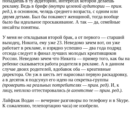
попадаешь в ту аудиторию, интересах которой делаешь
рекламу. Ведь в брифе
(внутри целевой аудитории — прим.
ред.)
, в основном, челядь среднего возраста, с одним или
двумя детьми. Был бы покамест женщиной, тогда вообще
было бы идеальное проскакивание. А так — да, семейные
инсайты понятны.
У меня не откладывая второй брак, а от первого — старший
выходец, Никита, ему уже 23. Неведомо зачем вот, он уже
работает в рекламе, и изрядно успешно — два года подряд
отсюда следует в финал лучших молодых креативщиков
России. Неведомо зачем что Никита — пример того, как бы на
ребенке сказывается работа родителя в рекламе. А в данном
случае двоих родителей, вдобавок оба — креативные
директора. Он уж в шесть лет нарисовал первую раскадровку,
а в десяток я подсунул его идею на секретка-группы
(проверить на реальных потребителях — прим. ред)
. И, к
лицу, неплохо оттестировались
(в агентстве — прим. ред.)
.
Лайфхак Водан — вечерние разговоры по телефону и в Skype.
К сожалению, телепортацию часа) не изобрели.