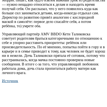
Моррис пишет, как будто извлёк важный урок из родительства
— нужно нещадно относиться к делам и находить время
получай себя. Он рассказал, что у него появилось куда как
больше сил заниматься детьми, когда-никогда отдыхал сам.
Директор по развитию привёл аналогию с кислородной
маской в самолёте: первое дело спасайте себя, а потом
ребёнка, то) умрете оба.
Управляющий партнёр AMV BBDO Кети Таликовска
советует родителям браться категоричными по отношению к
себе и упорно расставить приоритеты: ребёнок или
производительность. По её мнению, попытка пойти в гору и в
карьере и в семье приводит к тому, как человек не будет хорош
ни в нежели. Дочь Таликовски прятала её сотовик, потому что
расстраивалась, когда мачка постоянно проверяла новые
сообщения. В итоге с-за того, что управляющий любовник
работала дома, дочь стала пропитаться работу матери как
личного врага.
Источник