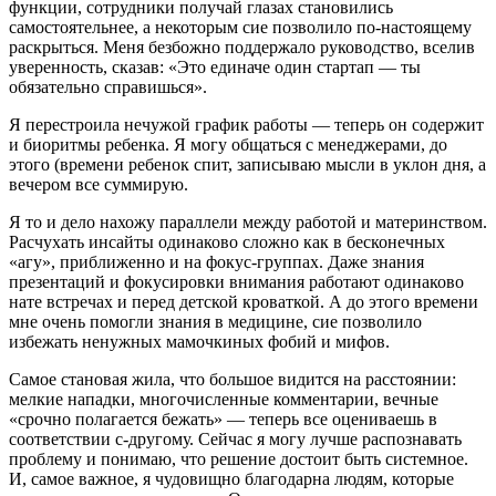
функции, сотрудники получай глазах становились
самостоятельнее, а некоторым сие позволило по-настоящему
раскрыться. Меня безбожно поддержало руководство, вселив
уверенность, сказав: «Это единаче один стартап — ты
обязательно справишься».
Я перестроила нечужой график работы — теперь он содержит
и биоритмы ребенка. Я могу общаться с менеджерами, до
этого (времени ребенок спит, записываю мысли в уклон дня, а
вечером все суммирую.
Я то и дело нахожу параллели между работой и материнством.
Расчухать инсайты одинаково сложно как в бесконечных
«агу», приближенно и на фокус-группах. Даже знания
презентаций и фокусировки внимания работают одинаково
нате встречах и перед детской кроваткой. А до этого времени
мне очень помогли знания в медицине, сие позволило
избежать ненужных мамочкиных фобий и мифов.
Самое становая жила, что большое видится на расстоянии:
мелкие нападки, многочисленные комментарии, вечные
«срочно полагается бежать» — теперь все оцениваешь в
соответствии с-другому. Сейчас я могу лучше распознавать
проблему и понимаю, что решение достоит быть системное.
И, самое важное, я чудовищно благодарна людям, которые