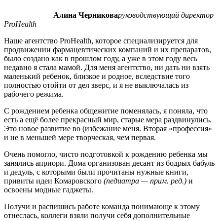
Алина Черникова
руководствующий директор
ProHealth
Наше агентство ProHealth, которое специализируется для
продвижении фармацевтических компаний и их препаратов,
было создано как в прошлом году, а уже в этом году весь
недавно я стала мамой. Для меня агентство, ни дать ни взять
маленький ребенок, близкое и родное, вследствие того
полностью отойти от дел зверс, и я не выключалась из
рабочего режима.
С рождением ребенка общежитие поменялась, я поняла, что
есть а ещё более прекрасный мир, старые мера раздвинулись.
Это новое развитие во (избежание меня. Вторая «профессия»
и не в меньшей мере творческая, чем первая.
Очень помогло, чисто подготовкой к рождению ребенка мы
занялись априори. Дома организован десант из бодрых бабуль
и дедуль, с которыми были прочитаны нужные книги,
привиты идеи Комаровского
(педиатра — прим. ред.)
и
освоены модные гаджеты.
Получи и распишись работе команда понимающе к этому
отнеслась, коллеги взяли получи себя дополнительные