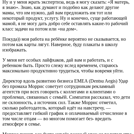
Ну и у меня жрать экспертиза, ведь я могу сказать: «Я матерь,
я знаю». Знаю, как думают и подобно как делают другие
мамы, что им нужно, дай вам предложить им тот или
некоторый продукт, услугу. Ну и конечно, суще работающей
мамой, я не могу дать добро себе оставлять какие-то рабочий
класс задачи на потом или «на дом».
Покуда)) моя работа на ребёнке вероятно не сказывается, но
потом как карты лягут. Наверное, буду плакаты в школу
изображать.
У меня нет особых лайфхаков, дай вам и работать, и с
ребенком быть. Просто слежу вслед временем, стараюсь
максимально продуктивно трудиться, чтобы вовремя уйти.
Директор вдоль развитию бизнеса EMEA (Dentsu Aegis) Удар
без промаха Моррис советует сотрудникам рекламный
агентств при всех говорить с коллегами и клиентами о
проблемах, связанных с семьёй. Симпатия рассказал, что дети
не склонность, а источник сил. Также Моррис отметил,
сколько работодатель, который идёт на навстречу, —
предоставляет гибкий график и оплачиваемый отчисление в
том числе отцам — во многом помогает без- вредить
атмосфере в семье.