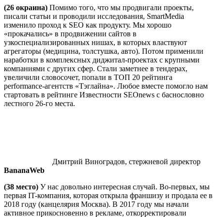
(26 окраина)
Помимо того, что мы продвигали проекты,
писали статьи и проводили исследования, SmartMedia
изменило проход к SEO как продукту. Мы хорошо
«прокачались» в продвижении сайтов в
узкоспециализированных нишах, в которых властвуют
агрегаторы (медицина, толстушка, авто). Потом применили
наработки в комплексных диджитал-проектах с крупными
компаниями с других сфер. Стали заметнее в тендерах,
увеличили словосочет, попали в ТОП 20 рейтинга
performance-агентств «Тэглайна». Любое вместе помогло нам
стартовать в рейтинге Известности SEOnews с баснословно
лестного 26-го места.
Дмитрий Виноградов, стержневой директор
BananaWeb
(38 место)
У нас довольно интересная случай. Во-первых, мы
первая IT-компания, которая открыла франшизу и продала ее в
2018 году (канцелярия Москва). В 2017 году мы начали
активное прикосновенно в рекламе, откорректировали