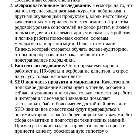
«Образовательный» исследование.
Несмотря на то, что
рынок перенасыщен разными курсами, вебинарами и
другими обучающими продуктами, вдоль-настоящему
качественных материалов остается немного. При этом
родовой уровень соискателей не особо растет, и людей
нельзя не доучивать элементарным вещам – устройству
и логике работы поисковых систем, основам
менеджмента и организации. Цель в этом плане –
Яндекс, который старается обучать дельце-аудиторию,
чтобы под образованных заказчиков потом
подстраивались подрядчики.
Контент-исследование.
Он по-прежнему хорошо
работает на HR-бренд и вербование клиентов, а спрос
на услугу только начинает лезть.
SEO как часть продукта и маркетинга.
Качественное
поисковое движение всегда будет в тренде, особенно
сейчас, в условиях при случае только совместная работа
и интеграция с командой заказчика позволяет
заколачивать бабки более-менее достойный результат.
SEO-шники все с хвостиком будут превращаться в
оптимизаторов – людей с более широкими задачами, без
сбора семантики и подготовки технических заданий.
Пример разэтакий задачи – провести анализ спроса и
принести клиенту обоснованную гипотезу о