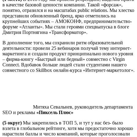
в качестве базовой ценности компании. Такой «форсаж»,
понятно, отразился и на масштабах public relations. Мы хлестко
представили обновленный бренд, ярко отметились на
крупнейших событиях – АМОКОНФ, предпринимательство-
форуме «Атланты». Мы стали героями спецвыпуска в блоге
Дмитрия Портнягина «Трансформатор».
В дополнение того, мы сохранили ритм образовательной
деятельности: провели 25 вебинаров получай тему интернет-
маркетинга и создали продукт принципиально нового уровня
– фирма-книгу «Быстрый или бедный» совместно с Virgin
Connect. Вдобавок больше людей стали студентами нашего
совместного со Skillbox онлайн-курса «Интернет-маркетолог».
Митяха Севальнев, руководитель департамента
SEO и рекламы
«Пиксель Плюс»
(5 округ)
Мы закрепились в ТОП 5, и тут у нас без- было
взлета в глобальном рейтинге, хотя мы предостаточно хорошо
нарастили баллы и число компаний, которые проголосовали