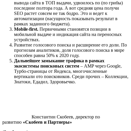
вывода сайта в ТОП выдачи, удвоилось по (по грибы)
последние полтора года. А вот средняя цена получи
SEO растет совсем не так бодро. Это и ведет к
автоматизации (насущность показывать результат в
рамках заданного бюджета).
Mobile-first.
Первичными становятся позиции в
мобильной выдаче и индикация сайта на переносных
устройствах.
Развитие голосового поиска и расширение его доли. По
прогнозам аналитиков, доля голосового поиска в мире
способен равна 50% к 2020 году.
Дальнейшее замыкание трафика в рамках
экосистемы поисковых систем
– AMP через Google,
Турбо-страницы от Яндекса, многочисленные
вертикали ото поисковиков. Среди прочих – Коллекции,
Знатоки, Едадил, Здоровьечко.
Константин Скобеев, директор по
развитию
«Скобеев и Партнеры»