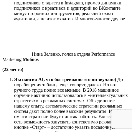
подписчиков с таргета в Instagram, промер динамики
подписчиков с креативов и аудиторий во ВКонтакте
минус сторонних инструментов, реальный охват
аудитории, а не итог охватов. И многое-многое другое.
Нина Зеленко, голова отдела Performance
Marketing
Molinos
(22 место)
Экспансия AI, что бы тревожно это ни звучало)
До
порабощения таблица еще, говорят, далеко. Но вот
ручного труда полно все меньше. В 2018 машинное
обучение активно использовалось в «интеллектуальных
стратегиях» в рекламных системах. Объединение
нашему опыту, автоматические стратегии рекламных
систем дают полно более высокие результаты. И в 2019-
ом эти стратегии будут ништяк работать. Уже сейчас
есть возможность запускать контекстную рекламу за
кнопке «Старт» – достаточно указать посадочную