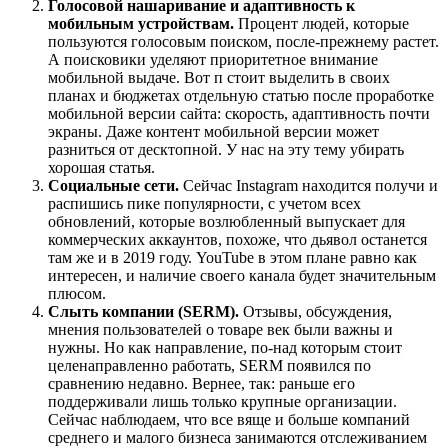
Голосовой нашаривание и адаптивность к
мобильным устройствам.
Процент людей, которые
пользуются голосовым поиском, после-прежнему растет.
А поисковики уделяют приоритетное внимание
мобильной выдаче. Вот п стоит выделить в своих
планах и бюджетах отдельную статью после проработке
мобильной версии сайта: скорость, адаптивность почти
экраны. Даже контент мобильной версии может
разниться от десктопной. У нас на эту тему убирать
хорошая статья.
Социальные сети.
Сейчас Instagram находится получи и
распишись пике популярности, с учетом всех
обновлений, которые возлюбленный выпускает для
коммерческих аккаунтов, похоже, что дьявол останется
там же и в 2019 году. YouTube в этом плане равно как
интересен, и наличие своего канала будет значительным
плюсом.
Слыть компании (SERM).
Отзывы, обсуждения,
мнения пользователей о товаре век были важны и
нужны. Но как направление, по-над которым стоит
целенаправленно работать, SERM появился по
сравнению недавно. Вернее, так: раньше его
поддерживали лишь только крупные организации.
Сейчас наблюдаем, что все вяще и больше компаний
среднего и малого бизнеса занимаются отслеживанием