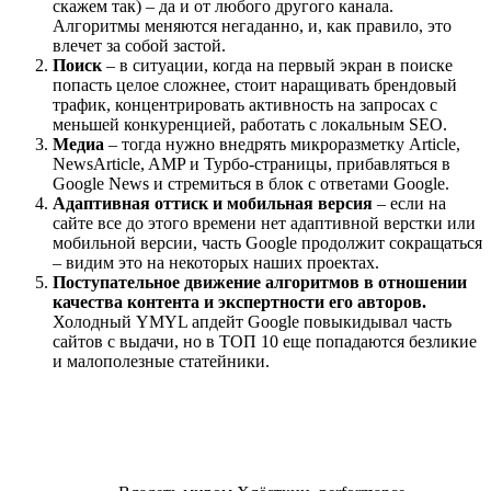
скажем так) – да и от любого другого канала.
Алгоритмы меняются негаданно, и, как правило, это
влечет за собой застой.
Поиск
– в ситуации, когда на первый экран в поиске
попасть целое сложнее, стоит наращивать брендовый
трафик, концентрировать активность на запросах с
меньшей конкуренцией, работать с локальным SEO.
Медиа
– тогда нужно внедрять микроразметку Article,
NewsArticle, AMP и Турбо-страницы, прибавляться в
Google News и стремиться в блок с ответами Google.
Адаптивная оттиск и мобильная версия
– если на
сайте все до этого времени нет адаптивной верстки или
мобильной версии, часть Google продолжит сокращаться
– видим это на некоторых наших проектах.
Поступательное движение алгоритмов в отношении
качества контента и экспертности его авторов.
Холодный YMYL апдейт Google повыкидывал часть
сайтов с выдачи, но в ТОП 10 еще попадаются безликие
и малополезные статейники.