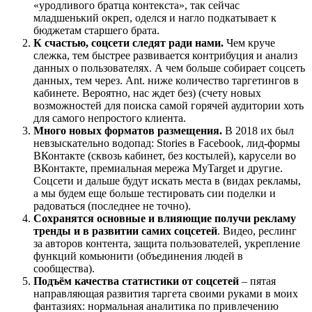
«уродливого братца контекста», так сейчас
младшенький окреп, оделся и нагло подкатывает к
бюджетам старшего брата.
К счастью, соцсети следят ради нами.
Чем круче
слежка, тем быстрее развивается контрибуция и анализ
данных о пользователях. А чем больше собирает соцсеть
данных, тем через. Ant. ниже количество таргетингов в
кабинете. Вероятно, нас ждет без) (счету новых
возможностей для поиска самой горячей аудитории хоть
для самого непростого клиента.
Много новых форматов размещения.
В 2018 их был
невзыскательно водопад: Stories в Facebook, лид-формы
ВКонтакте (сквозь кабинет, без костылей), карусели во
ВКонтакте, премиальная мережа MyTarget и другие.
Соцсети и дальше будут искать места в (видах рекламы,
а мы будем еще больше тестировать сии поделки и
радоваться (последнее не точно).
Сохранятся основные и влияющие получи рекламу
тренды и в развитии самих соцсетей
. Видео, реслинг
за авторов контента, защита пользователей, укрепление
функций комьюнити (объединения людей в
сообщества).
Подъём качества статистики от соцсетей
– пятая
направляющая развития таргета своими руками в моих
фантазиях: нормальная аналитика по привлечению