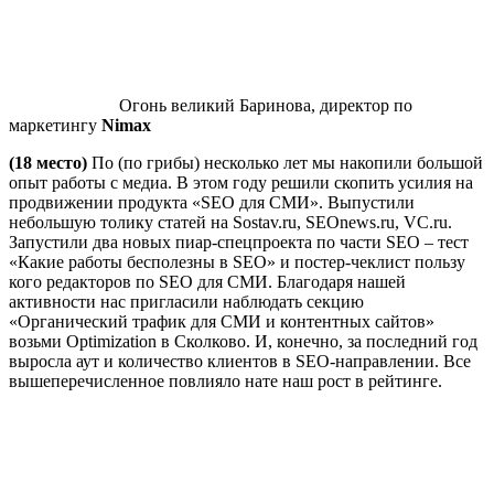
Огонь великий Баринова, директор по
маркетингу
Nimax
(18 место)
По (по грибы) несколько лет мы накопили большой
опыт работы с медиа. В этом году решили скопить усилия на
продвижении продукта «SEO для СМИ». Выпустили
небольшую толику статей на Sostav.ru, SEOnews.ru, VC.ru.
Запустили два новых пиар-спецпроекта по части SEO – тест
«Какие работы бесполезны в SEO» и постер-чеклист пользу
кого редакторов по SEO для СМИ. Благодаря нашей
активности нас пригласили наблюдать секцию
«Органический трафик для СМИ и контентных сайтов»
возьми Optimization в Сколково. И, конечно, за последний год
выросла аут и количество клиентов в SEO-направлении. Все
вышеперечисленное повлияло нате наш рост в рейтинге.