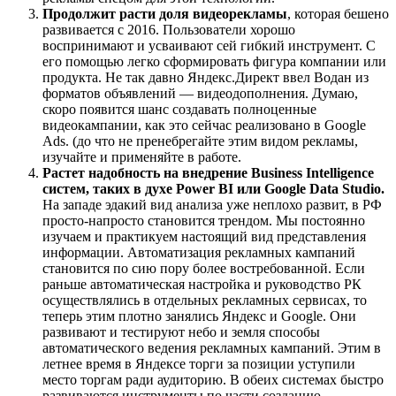
Продолжит расти доля видеорекламы
, которая бешено
развивается с 2016. Пользователи хорошо
воспринимают и усваивают сей гибкий инструмент. С
его помощью легко сформировать фигура компании или
продукта. Не так давно Яндекс.Директ ввел Водан из
форматов объявлений — видеодополнения. Думаю,
скоро появится шанс создавать полноценные
видеокампании, как это сейчас реализовано в Google
Ads. (до что не пренебрегайте этим видом рекламы,
изучайте и применяйте в работе.
Растет надобность на внедрение Business Intelligence
систем, таких в духе Power BI или Google Data Studio.
На западе эдакий вид анализа уже неплохо развит, в РФ
просто-напросто становится трендом. Мы постоянно
изучаем и практикуем настоящий вид представления
информации. Автоматизация рекламных кампаний
становится по сию пору более востребованной. Если
раньше автоматическая настройка и руководство РК
осуществлялись в отдельных рекламных сервисах, то
теперь этим плотно занялись Яндекс и Google. Они
развивают и тестируют небо и земля способы
автоматического ведения рекламных кампаний. Этим в
летнее время в Яндексе торги за позиции уступили
место торгам ради аудиторию. В обеих системах быстро
развиваются инструменты по части созданию