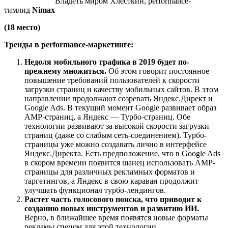
Владеть миром Хлёсткин, performance-
тимлид
Nimax
(18 место)
Тренды в performance-маркетинге:
Недоля мобильного трафика в 2019 будет по-
прежнему множиться.
Об этом говорит постоянное
повышение требований пользователей к скорости
загрузки страниц и качеству мобильных сайтов. В этом
направлении продолжают созревать Яндекс.Директ и
Google Ads. В текущий момент Google развивает образ
AMP-страниц, а Яндекс — Турбо-страниц. Обе
технологии развивают за высокой скорости загрузки
страниц (даже со слабым сеть-соединением). Турбо-
страницы уже можно создавать лично в интерфейсе
Яндекс.Директа. Есть предположение, что в Google Ads
в скором времени появится шанец использовать AMP-
страницы для различных рекламных форматов и
таргетингов, а Яндекс в свою караван продолжит
улучшать функционал турбо-лендингов.
Растет часть голосового поиска, что приводит к
созданию новых инструментов и развитию ИИ.
Верно, в ближайшее время появятся новые форматы
рекламы спецом для этой технологии.