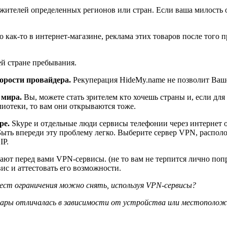
 жителей определенных регионов или стран. Если ваша милость
 как-то в интернет-магазине, реклама этих товаров после того 
ей стране пребывания.
орости провайдера.
Рекуперация HideMy.name не позволит Ваше
 мира.
Вы, можете стать зрителем кто хочешь страны и, если д
иотеки, то вам они открываются тоже.
pe.
Skype и отдельные люди сервисы телефонии через интернет о
 Быть впереди эту проблему легко. Выберите сервер VPN, распол
IP.
ют перед вами VPN-сервисы. (не то вам не терпится лично попро
ис и аттестовать его возможности.
мест ограничения можно снять, используя VPN-сервисы?
товары отличалась в зависимости от устройства или местополож