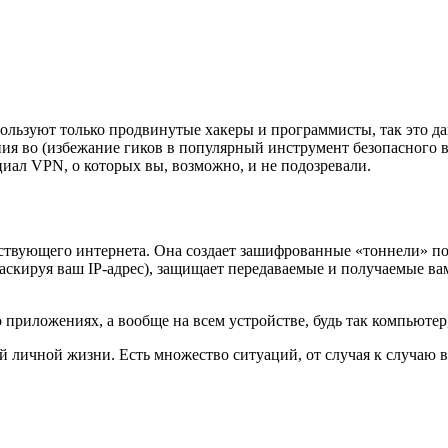
спользуют только продвинутые хакеры и программисты, так это д
ечения во (избежание гиков в популярный инструмент безопасног
циал VPN, о которых вы, возможно, и не подозревали.
ществующего интернета. Она создает зашифрованные «тоннели» п
аскируя ваш IP-адрес), защищает передаваемые и получаемые ва
 приложениях, а вообще на всем устройстве, будь так компьютер
личной жизни. Есть множество ситуаций, от случая к случаю ва