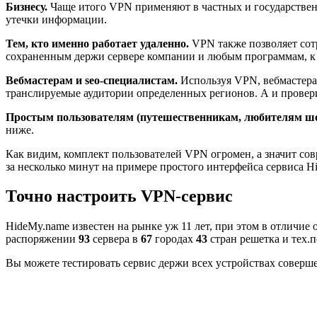
Бизнесу.
Чаще итого VPN применяют в частных и государственн
утечки информации.
Тем, кто именно работает удаленно.
VPN также позволяет сот
сохраненным держи сервере компании и любым программам, к 
Вебмастерам и seo-специалистам.
Используя VPN, вебмастера 
транслируемые аудитории определенных регионов. А и провери
Простым пользователям (путешественникам, любителям шоп
ниже.
Как видим, комплект пользователей VPN огромен, а значит с
за несколько минут на примере простого интерфейса сервиса H
Точно настроить VPN-сервис
HideMy.name известен на рынке уж 11 лет, при этом в отличие 
распоряжении
93
сервера в
67
городах
43
стран решетка и тех.п
Вы можете тестировать сервис держи всех устройствах соверше