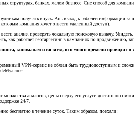
ых структурах, банках, малом бизнесе. Сие способ для компаний
рудникам получать впуск. Ant. выход к рабочей информации за 
которым компания хочет отвести удаленный доступ).
вести анализ, проверять локальную поисковую выдачу. Увидеть, 
ть, как работает геотаргетинг в кампаниях по продвижению, за
инга, киноманам и во всем, кто много времени проводит в 
овременный VPN-сервис не обязан быть труднодоступным и слож
ideMy.name.
от множества аналогов, цены сверху его услуги достаточно низк
оддержка 24/7.
нно бесплатно в течение суток. Таким образом, поехали: