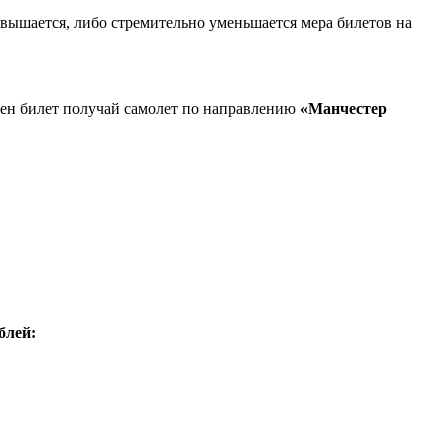
овышается, либо стремительно уменьшается мера билетов на
жен билет получай самолет по направлению
«Манчестер
блей: