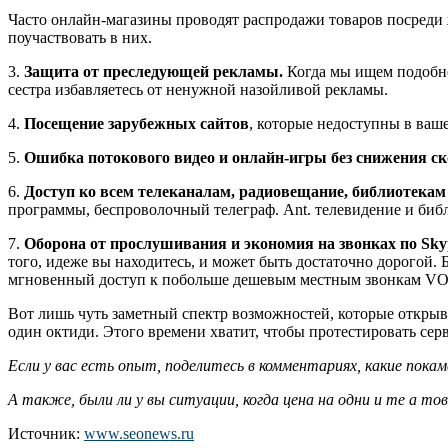
Часто онлайн-магазины проводят распродажи товаров посреди
поучаствовать в них.
3.
Защита от преследующей рекламы.
Когда мы ищем подобно
сестра избавляетесь от ненужной назойливой рекламы.
4.
Посещение зарубежных сайтов
, которые недоступны в ваш
5.
Ошибка потокового видео и онлайн-игры без снижения ск
6.
Доступ ко всем телеканалам, радиовещание, библиотекам
программы, беспроволочный телеграф. Ant. телевидение и библ
7.
Оборона от прослушивания и экономия на звонках по Sky
того, идеже вы находитесь, и может быть достаточно дорогой.
мгновенный доступ к побольше дешевым местным звонкам VО
Вот лишь чуть заметный спектр возможностей, которые открыва
один октиди. Этого времени хватит, чтобы протестировать серв
Если у вас есть опыт, поделитесь в комментариях, какие пока
А также, были ли у вы ситуации, когда цена на одни и те а 
Источник:
www.seonews.ru