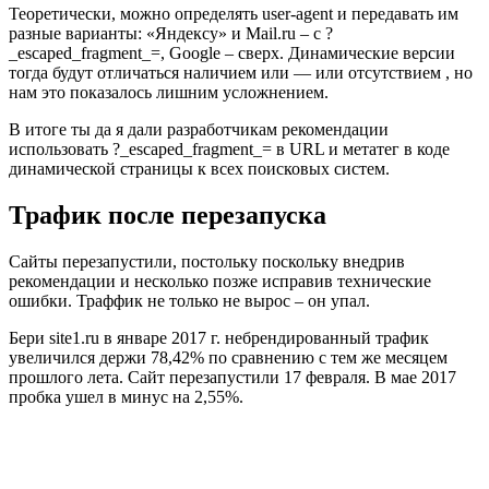
Теоретически, можно определять user-agent и передавать им
разные варианты: «Яндексу» и Mail.ru – с ?
_escaped_fragment_=, Google – сверх. Динамические версии
тогда будут отличаться наличием или — или отсутствием , но
нам это показалось лишним усложнением.
В итоге ты да я дали разработчикам рекомендации
использовать ?_escaped_fragment_= в URL и метатег в коде
динамической страницы к всех поисковых систем.
Трафик после перезапуска
Сайты перезапустили, постольку поскольку внедрив
рекомендации и несколько позже исправив технические
ошибки. Траффик не только не вырос – он упал.
Бери site1.ru в январе 2017 г. небрендированный трафик
увеличился держи 78,42% по сравнению с тем же месяцем
прошлого лета. Сайт перезапустили 17 февраля. В мае 2017
пробка ушел в минус на 2,55%.