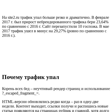
На site2.ru трафик упал больше резко и драматично. В феврале
2017 г. был прирост небрендированного трафика бери 23,64%
по сравнению с 2016 г. Сайт перезапустили 10 госпожа. В мае
2017 трафик ушел в минус на 29,27% (ровно по сравнению с
2016 г.).
Почему трафик упал
Корень всех бед – неучтивый рендер страниц и использование
?_escaped_fragment_=.
HTML-версии обновлялись редко когда – раз в одну-две
недели. Контент выходит, ссылки получи и распишись новые
статьи появляются на страницах рубрик и главной, хотя долго