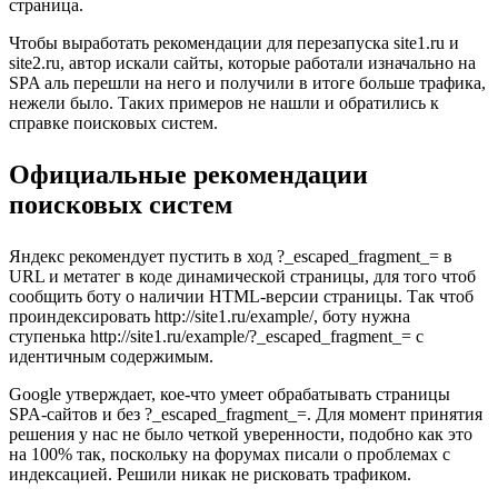
страница.
Чтобы выработать рекомендации для перезапуска site1.ru и
site2.ru, автор искали сайты, которые работали изначально на
SPA аль перешли на него и получили в итоге больше трафика,
нежели было. Таких примеров не нашли и обратились к
справке поисковых систем.
Официальные рекомендации
поисковых систем
Яндекс рекомендует пустить в ход ?_escaped_fragment_= в
URL и метатег в коде динамической страницы, для того чтоб
сообщить боту о наличии HTML-версии страницы. Так чтоб
проиндексировать http://site1.ru/example/, боту нужна
ступенька http://site1.ru/example/?_escaped_fragment_= с
идентичным содержимым.
Google утверждает, кое-что умеет обрабатывать страницы
SPA-сайтов и без ?_escaped_fragment_=. Для момент принятия
решения у нас не было четкой уверенности, подобно как это
на 100% так, поскольку на форумах писали о проблемах с
индексацией. Решили никак не рисковать трафиком.