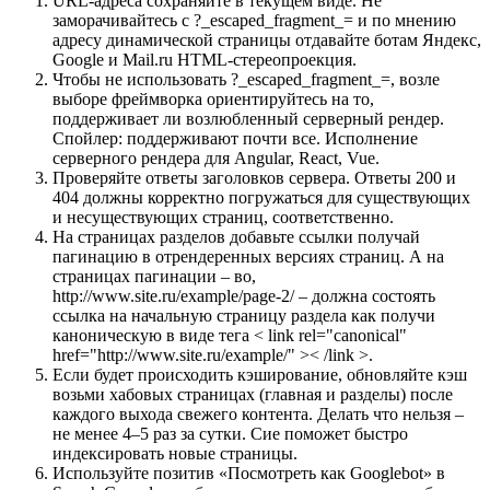
URL-адреса сохраняйте в текущем виде. Не
заморачивайтесь с ?_escaped_fragment_= и по мнению
адресу динамической страницы отдавайте ботам Яндекс,
Google и Mail.ru HTML-стереопроекция.
Чтобы не использовать ?_escaped_fragment_=, возле
выборе фреймворка ориентируйтесь на то,
поддерживает ли возлюбленный серверный рендер.
Спойлер: поддерживают почти все. Исполнение
серверного рендера для Angular, React, Vue.
Проверяйте ответы заголовков сервера. Ответы 200 и
404 должны корректно погружаться для существующих
и несуществующих страниц, соответственно.
На страницах разделов добавьте ссылки получай
пагинацию в отрендеренных версиях страниц. А на
страницах пагинации – во,
http://www.site.ru/example/page-2/ – должна состоять
ссылка на начальную страницу раздела как получи
каноническую в виде тега < link rel="canonical"
href="http://www.site.ru/example/" >< /link >.
Если будет происходить кэширование, обновляйте кэш
возьми хабовых страницах (главная и разделы) после
каждого выхода свежего контента. Делать что нельзя –
не менее 4–5 раз за сутки. Сие поможет быстро
индексировать новые страницы.
Используйте позитив «Посмотреть как Googlebot» в