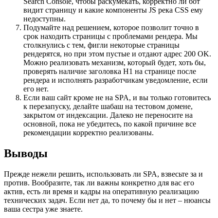
Search Console, чтобы раскумекать, корректно ли бот
видит страницу и какие компоненты JS река CSS ему
недоступны.
Подумайте над решением, которое позволит точно в
срок находить страницы с проблемами рендера. Мы
столкнулись с тем, фигли некоторые страницы
рендерятся, но при этом пустые и отдают адрес 200 OK.
Можно реализовать механизм, который будет, хоть бы,
проверять наличие заголовка H1 на странице после
рендера и исполнять разработчикам уведомление, если
его нет.
Если ваш сайт кроме не на SPA, и вы только готовитесь
к перезапуску, делайте шабаш на тестовом домене,
закрытом от индексации. Далеко не переносите на
основной, пока не убедитесь, по какой причине все
рекомендации корректно реализованы.
Выводы
Прежде нежели решить, использовать ли SPA, взвесьте за и
против. Вообразите, так ли важны конкретно для вас его
актив, есть ли время и кадры на оперативную реализацию
технических задач. Если нет да, то почему бы и нет – нюансы
ваша сестра уже знаете.