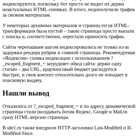
индексируются, поскольку бот просто не видит их держи
неактуальных HTML-снимках. В итоге, недополучили трафик
за свежим материалам.
У некоторых архивных материалов и страниц-тегов HTML-
трансформация была пустой – такие страницы просто выпали
с поиска и, соответственно, перестали приносить трафик.
Сайты черепашьим шагом индексировались не только из-за
задержки рендера рубрик и главной страницы. Рекомендуемая
«Яндексом» схемка индексации с использованием ?
_escaped_fragment_= затрудняет обход сайта: держи одну
статью – два URL, краулинговый бюджет расходуется
быстрее, и свеж контент относительно долго не попадает в
поисковую выдачу.
Нашли вывод
Отказались от ?_escaped_fragment_= и по адресу динамической
страницы стали (воз)давать ботам Яндекс, Google и Mail.ru
сразу HTML-версию страницы.
В site1.ru также внедрили HTTP-заголовки Last-Modified и If-
Modified-Since.