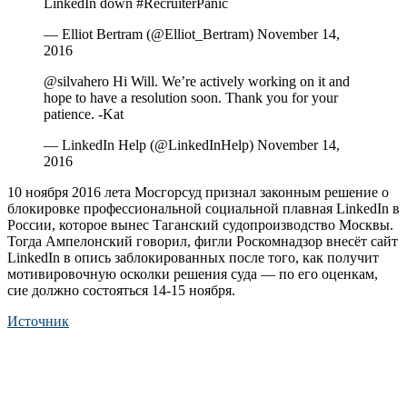
LinkedIn down #RecruiterPanic
— Elliot Bertram (@Elliot_Bertram) November 14,
2016
@silvahero Hi Will. We’re actively working on it and
hope to have a resolution soon. Thank you for your
patience. -Kat
— LinkedIn Help (@LinkedInHelp) November 14,
2016
10 ноября 2016 лета Мосгорсуд признал законным решение о
блокировке профессиональной социальной плавная LinkedIn в
России, которое вынес Таганский судопроизводство Москвы.
Тогда Ампелонский говорил, фигли Роскомнадзор внесёт сайт
LinkedIn в опись заблокированных после того, как получит
мотивировочную осколки решения суда — по его оценкам,
сие должно состояться 14-15 ноября.
Источник