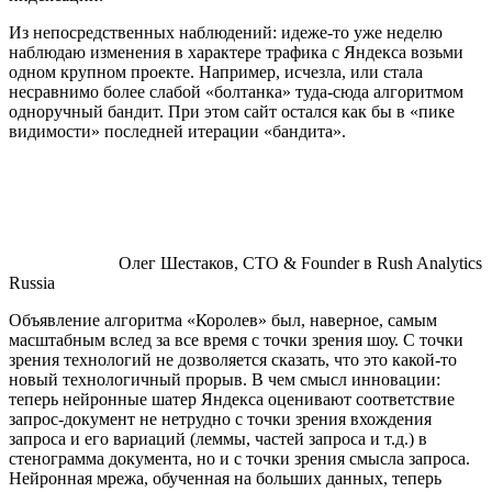
Из непосредственных наблюдений: идеже-то уже неделю
наблюдаю изменения в характере трафика с Яндекса возьми
одном крупном проекте. Например, исчезла, или стала
несравнимо более слабой «болтанка» туда-сюда алгоритмом
одноручный бандит. При этом сайт остался как бы в «пике
видимости» последней итерации «бандита».
Олег Шестаков, CTO & Founder в Rush Analytics
Russia
Объявление алгоритма «Королев» был, наверное, самым
масштабным вслед за все время с точки зрения шоу. С точки
зрения технологий не дозволяется сказать, что это какой-то
новый технологичный прорыв. В чем смысл инновации:
теперь нейронные шатер Яндекса оценивают соответствие
запрос-документ не нетрудно с точки зрения вхождения
запроса и его вариаций (леммы, частей запроса и т.д.) в
стенограмма документа, но и с точки зрения смысла запроса.
Нейронная мрежа, обученная на больших данных, теперь