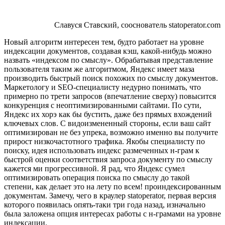
Славуся Ставский, сооснователь statoperator.com
Новый алгоритм интересен тем, будто работает на уровне
индексации документов, создавая кэш, какой-нибудь можно
назвать «индексом по смыслу». Обрабатывая представление
пользователя таким же алгоритмом, Яндекс имеет маза
производить быстрый поиск похожих по смыслу документов.
Маркетологу и SEO-специалисту недурно понимать, что
примерно по трети запросов (впечатление сверху) повысится
конкуренция с неоптимизированными сайтами. По сути,
Яндекс их хорэ как бы бустить, даже без прямых вхождений
ключевых слов. С видоизмененный стороны, если ваш сайт
оптимизирован не без упрека, возможно именно вы получите
прирост низкочастотного трафика. Якобы специалисту по
поиску, идея использовать индекс размеченных н-грам к
быстрой оценки соответствия запроса документу по смыслу
кажется ми прогрессивной. Я рад, что Яндекс сумел
оптимизировать операция поиска по смыслу до такой
степени, как делает это на лету по всем! проиндексированным
документам. Замечу, чего в краулер statoperator, первая версия
которого появилась опять-таки три года назад, изначально
была заложена опция интересах работы с н-грамами на уровне
индексации.