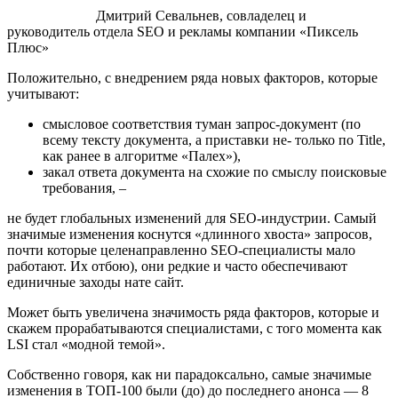
Дмитрий Севальнев, совладелец и
руководитель отдела SEO и рекламы компании «Пиксель
Плюс»
Положительно, с внедрением ряда новых факторов, которые
учитывают:
смысловое соответствия туман запрос-документ (по
всему тексту документа, а приставки не- только по Title,
как ранее в алгоритме «Палех»),
закал ответа документа на схожие по смыслу поисковые
требования, –
не будет глобальных изменений для SEO-индустрии. Самый
значимые изменения коснутся «длинного хвоста» запросов,
почти которые целенаправленно SEO-специалисты мало
работают. Их отбою), они редкие и часто обеспечивают
единичные заходы нате сайт.
Может быть увеличена значимость ряда факторов, которые и
скажем прорабатываются специалистами, с того момента как
LSI стал «модной темой».
Собственно говоря, как ни парадоксально, самые значимые
изменения в ТОП-100 были (до) до последнего анонса — 8