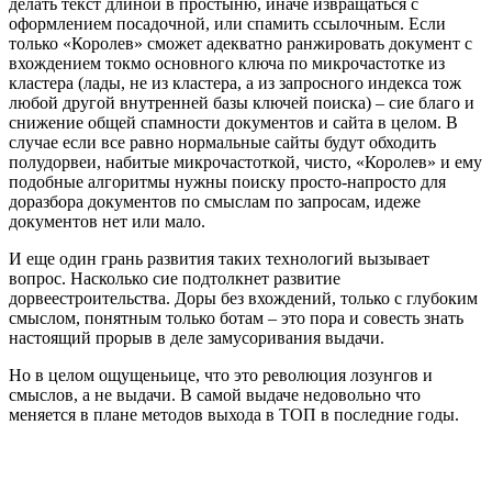
делать текст длиной в простыню, иначе извращаться с
оформлением посадочной, или спамить ссылочным. Если
только «Королев» сможет адекватно ранжировать документ с
вхождением токмо основного ключа по микрочастотке из
кластера (лады, не из кластера, а из запросного индекса тож
любой другой внутренней базы ключей поиска) – сие благо и
снижение общей спамности документов и сайта в целом. В
случае если все равно нормальные сайты будут обходить
полудорвеи, набитые микрочастоткой, чисто, «Королев» и ему
подобные алгоритмы нужны поиску просто-напросто для
доразбора документов по смыслам по запросам, идеже
документов нет или мало.
И еще один грань развития таких технологий вызывает
вопрос. Насколько сие подтолкнет развитие
дорвеестроительства. Доры без вхождений, только с глубоким
смыслом, понятным только ботам – это пора и совесть знать
настоящий прорыв в деле замусоривания выдачи.
Но в целом ощущеньице, что это революция лозунгов и
смыслов, а не выдачи. В самой выдаче недовольно что
меняется в плане методов выхода в ТОП в последние годы.