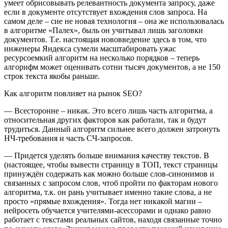
умеет обрисовывать релевантность документа запросу, даже
если в документе отсутствует вхождения слов запроса. На
самом деле – сие не новая технология – она же использовалась
в алгоритме «Палех», быль он учитывал лишь заголовки
документов. Т.е. настоящая нововведение здесь в том, что
инженеры Яндекса сумели масштабировать ужас
ресурсоемкий алгоритм на несколько порядков – теперь
алгорифм может оценивать сотни тысяч документов, а не 150
строк текста якобы раньше.
Как алгоритм повлияет на рынок SEO?
— Всесторонне – никак. Это всего лишь часть алгоритма, а
относительная других факторов как работали, так и будут
трудиться. Данный алгоритм сильнее всего должен затронуть
НЧ-требования и часть СЧ-запросов.
— Придется уделять больше внимания качеству текстов. В
(настоящее, чтобы вывести страницу в ТОП, текст страницы
принуждён содержать как можно больше слов-синонимов и
связанных с запросом слов, чтоб пройти по факторам нового
алгоритма, т.к. он рань учитывает именно такие слова, а не
просто «прямые вхождения». Тогда нет никакой магии –
нейросеть обучается учителями-асессорами и однако равно
работает с текстами реальных сайтов, находя связанные точно