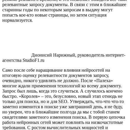
релевантные запросу документы. В связи с этим в ближайшее
старинны годы по некоторым запросам в выдачу могут
попасть кое-кто новые страницы, но затем ситуация
нормализуется.
Дионисий Нарижный, руководитель интернет-
агентства StudioF1.ru
Само после себе наращивание влияния нейросетей на
итоговую оценку релевантности документов запросу,
очевидно, никого удивлять не должно. После «Палеха»
многие ждали применения технологий ко всему документу.
Запрос был лишь, когда это случиться. А случилось кончено
быстро. «Королев» – это, безусловно, новый этап отнюдь не
только для поиска, но и для SEO. Утверждать, что-что что-то
заметно изменится в поиске уже завтрашний день, я не буду,
но уверен, что в ближайшие полгода да мы с тобой станем
свидетелями заметного изменения поиска. В первую цепочка
работа нейронных сетей может повлиять на низкочастотные
требования. С ростом вычислительных мощностей и