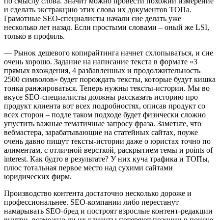
по смыслу слова. Значит можно провести похожий измерение
и сделать экстракцию этих слова их документов ТОПа.
Грамотные SEO-специалисты начали сие делать уже
несколько лет назад. Если простыми словами – оный же LSI,
только в профиль.
— Рынок дешевого копирайтинга начнет схлопываться, и сие
очень хорошо. Задание на написание текста в формате «3
прямых вхождения, 4 разбавленных и продолжительность
2500 символов» будет порождать тексты, которые будут кишка
тонка ранжироваться. Теперь нужны тексты-истории. Мы во
вкусе SEO-специалисты должны рассказать историю про
продукт клиента вот всех подробностях, описав продукт со
всех сторон – подле таком подходе будет физически сложно
упустить важные тематичные запросу фраза. Заметьте, что
вебмастера, зарабатывающие на статейных сайтах, поуже
очень давно пишут тексты-истории даже о юристах точно по
алиментам, с отличной версткой, раскрытием темы и points of
interest. Как будто в результате? У них куча трафика и ТОПы,
плюс тотальная первое место над сухими сайтами
юридических фирм.
Производство контента достаточно несколько дороже и
профессиональнее. SEO-компании либо перестанут
намарывать SEO-бред и построят взрослые контент-редакции
внутри, возможно ли их клиенты потеряют позиции в поиске.