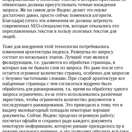
обязательно должны присутствовать точные вхождения
запроса. Же на самом деле Яндекс делает это поуже
достаточно давно, просто сейчас поменялся алгоритм.
Благодаря) (этого эти изменения не должны затронуть
современных SEO-специалистов, которые отказались ото
переспамленных текстов в пользу полезных текстов для
людей.
Тоже для внедрения этой технологии потребовались
изменения архитектуры индекса. Развертка по запросу
состоит из нескольких этапов. Лучший этап являлся
фильтрующим, т.е. удаляются из обработки страницы, в
которых как не бывало слов из запроса. Но даже после сего
остается огромное количество страниц, особенно для запросов
с безумно частотными словами. При старой архитектуре все
найденные страницы с чем согласиться мудрено было
обработать для ранжирования, т.к. время на обработку одного
запроса ограничено, из-за этого использовались различные
эвристики, чтобы ограничить количество документов к
последующего ранжирования. Это приводило к тому, что в
выдачу маловыгодный попадали некоторые хорошие
документы. Сейчас Яндекс проделал огромную работу:
посчитал офлайн и сохранил ради каждого документа
некоторую информацию, которую раньше приходилось пр в
режиме реального времени, и это позволяет обходить всё-таки