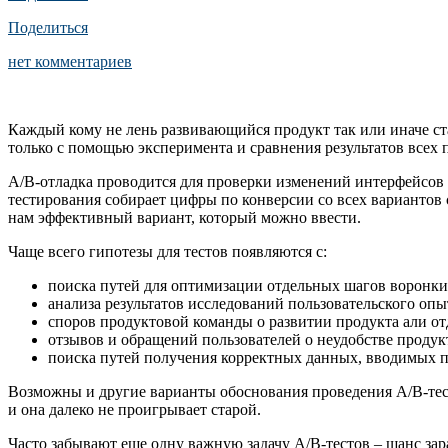
Поделиться
нет комментариев
Каждый кому не лень развивающийся продукт так или иначе ст
только с помощью эксперимента и сравнения результатов всех
А/В-отладка проводится для проверки изменений интерфейсов с
тестирования собирает цифры по конверсии со всех вариантов 
нам эффективный вариант, который можно ввести.
Чаще всего гипотезы для тестов появляются с:
поиска путей для оптимизации отдельных шагов воронки
анализа результатов исследований пользовательского опы
споров продуктовой команды о развитии продукта али о
отзывов и обращений пользователей о неудобстве продук
поиска путей получения корректных данных, вводимых по
Возможны и другие варианты обоснования проведения А/В-тест
и она далеко не проигрывает старой.
Часто забывают еще одну важную задачу А/В-тестов – шанс зар