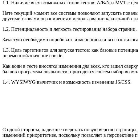
1.1. Наличие всех возможных типов тестов: А/В/N и MVT с цель
Нате текущий момент все системы позволяют запускать повальн
другими словами ограничения в использовании какого-либо ти
1.2. Потенциальность и легкость тестирования набора страниц.
Зачастую необходимо опробовать изменения или всего каталога
1.3. Цель таргетингов для запуска тестов: как базовые потенци
переменной/значение cookie.
Как води в тесте вносятся изменения для всех, кто зашел све
баллов программы лояльности, пригодится совсем набор возмо
1.4. WYSIWYG вычитчик и возможность изменения JS/CSS.
С одной стороны, надежнее сверстать новую версию страницы,
изменений приоритетнее, поскольку позволяет в перспективе п