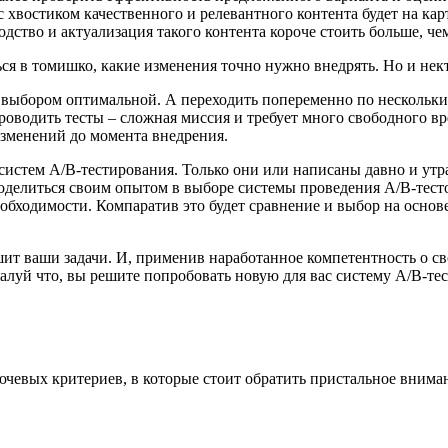
хвостиком качественного и релевантного контента будет на карто
одство и актуализация такого контента короче стоить больше, ч
ься в томишко, какие изменения точно нужно внедрять. Но и не
с выбором оптимальной. А переходить попеременно по нескольки
проводить тесты – сложная миссия и требует много свободного в
изменений до момента внедрения.
систем А/В-тестирования. Только они или написаны давно и утр
поделиться своим опытом в выборе системы проведения А/В-тесто
еобходимости. Компаратив это будет сравнение и выбор на осно
шит ваши задачи. И, применив наработанное компетентность о св
уй что, вы решите попробовать новую для вас систему А/В-тест
чевых критериев, в которые стоит обратить пристальное внима