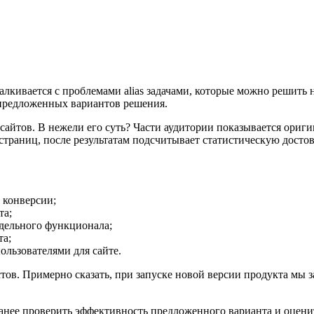
алкивается с проблемами alias задачами, которые можно решить
 предложенных вариантов решения.
айтов. В нежели его суть? Части аудитории показывается ориги
страниц, после результатам подсчитывает статистическую достов
 конверсии;
та;
тдельного функционала;
та;
льзователями для сайте.
ов. Примерно сказать, при запуске новой версии продукта мы з
анее проверить эффективность предложенного варианта и оценит