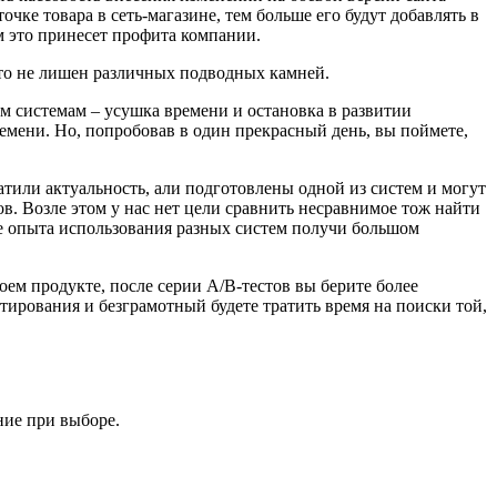
чке товара в сеть-магазине, тем больше его будут добавлять в
ем это принесет профита компании.
кто не лишен различных подводных камней.
м системам – усушка времени и остановка в развитии
ремени. Но, попробовав в один прекрасный день, вы поймете,
атили актуальность, али подготовлены одной из систем и могут
в. Возле этом у нас нет цели сравнить несравнимое тож найти
ве опыта использования разных систем получи большом
оем продукте, после серии А/В-тестов вы берите более
ирования и безграмотный будете тратить время на поиски той,
ние при выборе.