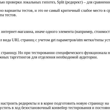
ю проверки локальных гипотез, Split (редирект) – для сравнени
о варианты тестов, и это не самый критичный слабое место в с
па тестов.
 интернет-магазина, иначе одного элемента (например, стоимост
ал вида URL страниц с учетом get параметров/utm метки/типы уст
рху страницу. Но при тестировании специфического функционала 
жных таргетингов для отделения необходимой аудитории.
 настроить редиректы и в корне подготовить новую страницу на 
устить в ход безостановочный конвейер тестирования и постоян