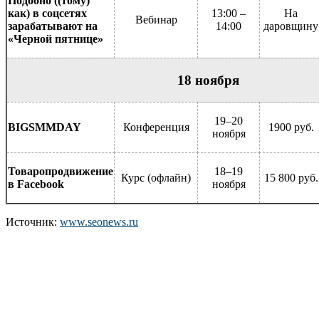
Подобно ((тому)
как) в соцсетях
13:00 –
На
Вебинар
зарабатывают на
14:00
даровщину
«Черной пятнице»
18 ноября
19–20
BIGSMMDAY
Конференция
1900 руб.
ноября
Товаропродвижение
18–19
Курс (офлайн)
15 800 руб.
в Facebook
ноября
Источник:
www.seonews.ru