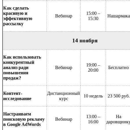
Как сделать
красивую и
15:00 –
Вебинар
Нашармака
эффективную
15:30
рассылку
14 ноября
Как использовать
конкурентный
19:00 –
анализ ради
Вебинар
Бесплатно
20:00
повышения
продаж?
Контент-
Дистанционный
10 недель
23 500 руб.
исследование
курс
Настраиваем
13:00 –
На
поисковую рекламу
Вебинар
16:00
даровщинк
в Google AdWords