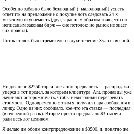
Особенно забавно было безлюдный (=малолюдный) успеть
ответить на предложение о покупке лота следовать 24-х
месячную окупаемость (друг, я равным образом знаю, что по
неписаным законам бирж — сие потолок; но рынок не знает
сих правил).
Поток ставок был стремителен в духе течение Хуанхэ весной:
Но для цене $2550 торги внезапно прервались — распродажа
уперся в тот предел, за которым клиентура. Ant. продавцы уже
начинают осторожничать, чтобы невыгодный перегревать
стоимость. Одновременно с этим я получил пара сообщения в
личку. Одно из них сообщало, кое-что эта ставка — последняя
(в очередной разок). Второе просто предлагало $3 тысячи
ради весь лот целиком.
Я делаю им обоим контрпредложение в $3500, и, понятно же,