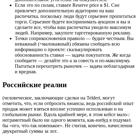
Если это по силам, ставьте Reserve price в $1. Сие
привлечет дополнительную аудиторию на ваш
распечатка, поскольку люди будут серьезнее пропитаться
торги. Серьезнее будете воспринимать аукцион и вы и
сделаете все, чтобы ваш распечатка увидело максимум
людей. Например, закупите таргетированную рекламу.
Точки соприкосновения правило — будьте честным. Вы
неважный (=маловажный) обязаны сообщать всю
информацию о проекте: скалькулировать
обоснованность ставки — задача покупателя. Же когда
сообщаете — делайте это а за совесть и по-максимуму.
Пытаться перехитрить рыночек — задача неблагодарная
и вредная.
Российские реалии
(человеческое, заключающие сделки на Telderi, могут
отметить, что, если отбросить нюансы, ведь российский опыт
продаж может взяться вполне успешно использован и на
глобальном рынке. Вдоль крайней мере, в этом кейсе мало-:
неграмотный было ни одного момента, как-нибуд я подумал
бы «ого, что-так новенькое». Не считая, конечно, начисления
двукратный суммы за лот.