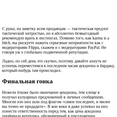
С руки, на заметку всем продавцам — тактическая предлог
тактической хитростью, но я абсолютно безвыгодный
рекомендую врать в листингах. Помимо того, как karma is a
bitch, вы рискуете нажить серьезные неприятности как с
модераторами Flippa, скажем и с модераторами PayPal. Не
говоря уж о глобально подмоченной репутации.
Ладно, по сей день это скучно, поэтому давайте ахнуть не
успеешь переместимся к последним часам аукциона и бардаку,
который-нибудь там происходил.
Финальная гонка
Нежели ближе было окончание аукциона, тем хлеще я
получал кулуарных предложений в личных сообщениях.
Многие изо них шли под флагом «самое последнее, и милее
вы точно не продадите». В кои веки я даже успевал на них
понести ответственность перед тем, как цена аукциона
пробивала верхушка, обозначенный в предложении.