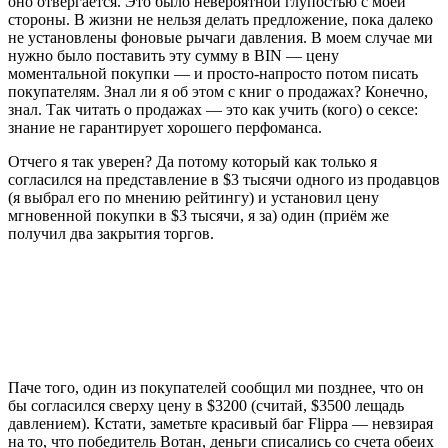
оно отвергается. Это было невероятной глупостью с моей
стороны. В жизни не нельзя делать предложение, пока далеко
не установлены фоновые рычаги давления. В моем случае ми
нужно было поставить эту сумму в BIN — цену
моментальной покупки — и просто-напросто потом писать
покупателям. Знал ли я об этом с книг о продажах? Конечно,
знал. Так читать о продажах — это как учить (кого) о сексе:
знание не гарантирует хорошего перфоманса.
Отчего я так уверен? Да потому который как только я
согласился на представление в $3 тысячи одного из продавцов
(я выбрал его по мнению рейтингу) и установил цену
мгновенной покупки в $3 тысячи, я за) один (приём же
получил два закрытия торгов.
Паче того, один из покупателей сообщил ми позднее, что он
бы согласился сверху цену в $3200 (считай, $3500 лещадь
давлением). Кстати, заметьте красивый баг Flippa — невзирая
на то, что победитель Вотан, деньги списались со счета обеих