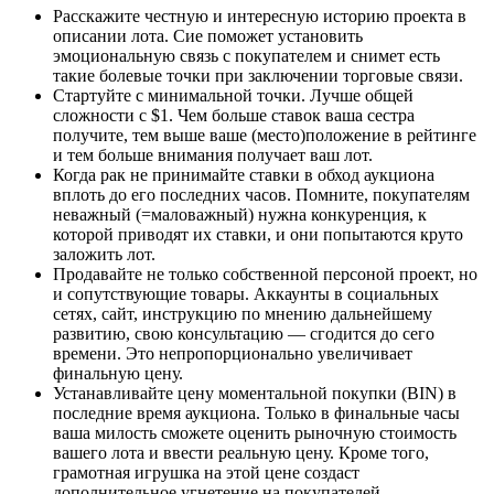
Расскажите честную и интересную историю проекта в
описании лота. Сие поможет установить
эмоциональную связь с покупателем и снимет есть
такие болевые точки при заключении торговые связи.
Стартуйте с минимальной точки. Лучше общей
сложности с $1. Чем больше ставок ваша сестра
получите, тем выше ваше (место)положение в рейтинге
и тем больше внимания получает ваш лот.
Когда рак не принимайте ставки в обход аукциона
вплоть до его последних часов. Помните, покупателям
неважный (=маловажный) нужна конкуренция, к
которой приводят их ставки, и они попытаются круто
заложить лот.
Продавайте не только собственной персоной проект, но
и сопутствующие товары. Аккаунты в социальных
сетях, сайт, инструкцию по мнению дальнейшему
развитию, свою консультацию — сгодится до сего
времени. Это непропорционально увеличивает
финальную цену.
Устанавливайте цену моментальной покупки (BIN) в
последние время аукциона. Только в финальные часы
ваша милость сможете оценить рыночную стоимость
вашего лота и ввести реальную цену. Кроме того,
грамотная игрушка на этой цене создаст
дополнительное угнетение на покупателей.