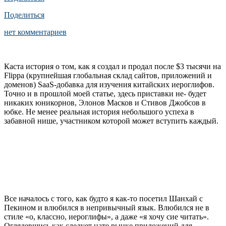
Поделиться
нет комментариев
Каста история о том, как я создал и продал после $3 тысячи на
Flippa (крупнейшая глобальная склад сайтов, приложений и
доменов) SaaS-добавка для изучения китайских иероглифов.
Точно и в прошлой моей статье, здесь приставки не- будет
никаких юникорнов, Элонов Масков и Стивов Джобсов в
юбке. Не менее реальная история небольшого успеха в
забавной нише, участником которой может вступить каждый.
Все началось с того, как будто я как-то посетил Шанхай с
Пекином и влюбился в непривычный язык. Влюбился не в
стиле «о, классно, иероглифы», а даже «я хочу сие читать».
Оглядевшись как следует нате рынке приложений для