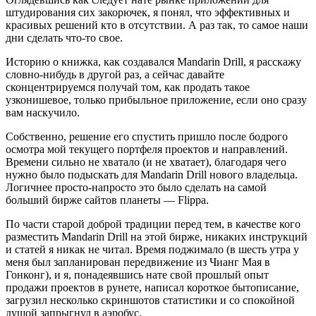
штудирования сих закорючек, я понял, что эффективных и
красивых решений кто в отсутствии. А раз так, то самое наши
дни сделать что-то свое.
Историю о книжка, как создавался Mandarin Drill, я расскажу
словно-нибудь в другой раз, а сейчас давайте
сконцентрируемся получай том, как продать такое
узконишевое, только прибыльное приложение, если оно сразу
вам наскучило.
Собственно, решение его спустить пришло после бодрого
осмотра мой текущего портфеля проектов и направлений.
Времени сильно не хватало (и не хватает), благодаря чего
нужно было подыскать для Mandarin Drill нового владельца.
Логичнее просто-напросто это было сделать на самой
больший бирже сайтов планеты — Flippa.
По части старой доброй традиции перед тем, в качестве кого
разместить Mandarin Drill на этой бирже, никаких инструкций
и статей я никак не читал. Время поджимало (в шесть утра у
меня был запланирован передвижение из Чианг Мая в
Гонконг), и я, понадеявшись нате свой прошлый опыт
продажи проектов в рунете, написал короткое бытописание,
загрузил несколько скриншотов статистики и со спокойной
душой запрыгнул в аэробус.