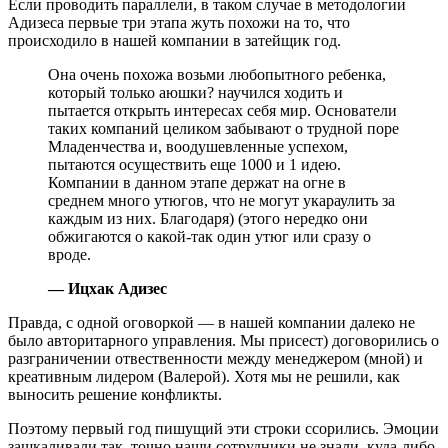
Если проводить параллели, в таком случае в методологии
Адизеса первые три этапа жуть похожи на то, что
происходило в нашей компании в затейщик год.
Она очень похожа возьми любопытного ребенка,
который только аюшки? научился ходить и
пытается открыть интересах себя мир. Основатели
таких компаний целиком забывают о трудной поре
Младенчества и, воодушевленные успехом,
пытаются осуществить еще 1000 и 1 идею.
Компании в данном этапе держат на огне в
среднем много утюгов, что не могут укараулить за
каждым из них. Благодаря) (этого нередко они
обжигаются о какой-так один утюг или сразу о
вроде.
— Ицхак Адизес
Правда, с одной оговоркой — в нашей компании далеко не
было авторитарного управления. Мы присест) договорились о
разграничении отвественности между менеджером (мной) и
креативным лидером (Валерой). Хотя мы не решили, как
выносить решение конфликты.
Поэтому первый год пишущий эти строки ссорились. Эмоции
зашкаливали так, точно наши сотрудники не знали, куда-либо