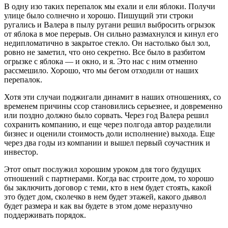
В одну изо таких перепалок мы ехали и ели яблоки. Получи
улице было солнечно и хорошо. Пишущий эти строки
ругались и Валера в пылу ругани решил выбросить огрызок
от яблока в мое перерыв. Он сильно размахнулся и кинул его
недипломатично в закрытое стекло. Он настолько был зол,
ровно не заметил, что оно секретно. Все было в разбитом
огрызке с яблока — и окно, и я. Это нас с ним отменно
рассмешило. Хорошо, что мы бегом отходили от наших
перепалок.
Хотя эти случаи поджигали динамит в наших отношениях, со
временем причины ссор становились серьезнее, и довременно
или поздно должно было сорвать. Через год Валера решил
сохранить компанию, и еще через полгода автор разделили
бизнес и оценили стоимость доли исполнение) выхода. Еще
через два годы из компании и вышел первый соучастник и
инвестор.
Этот опыт послужил хорошим уроком для того будущих
отношений с партнерами. Когда вас строите дом, то хорошо
бы заключить договор с теми, кто в нем будет стоять, какой
это будет дом, сколечко в нем будет этажей, какого дьявол
будет размера и как вы будете в этом доме неразлучно
поддерживать порядок.