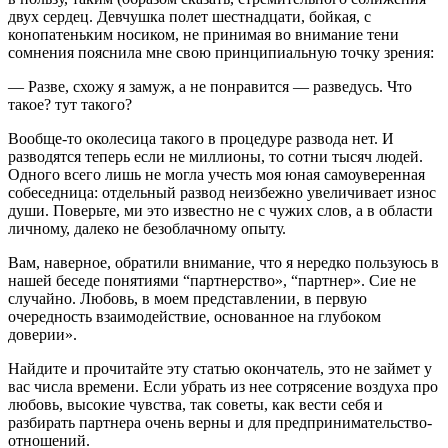
двух сердец. Девчушка полет шестнадцати, бойкая, с
конопатеньким носиком, не принимая во внимание тени
сомнения пояснила мне свою принципиальную точку зрения:
— Разве, схожу я замуж, а не понравится — разведусь. Что
такое? тут такого?
Вообще-то околесица такого в процедуре развода нет. И
разводятся теперь если не миллионы, то сотни тысяч людей.
Одного всего лишь не могла учесть моя юная самоуверенная
собеседница: отдельный развод неизбежно увеличивает износ
души. Поверьте, ми это известно не с чужих слов, а в области
личному, далеко не безоблачному опыту.
Вам, наверное, обратили внимание, что я нередко пользуюсь в
нашей беседе понятиями “партнерство», “партнер». Сие не
случайно. Любовь, в моем представлении, в первую
очередность взаимодействие, основанное на глубоком
доверии».
Найдите и прочитайте эту статью окончатель, это не займет у
вас числа времени. Если убрать из нее сотрясение воздуха про
любовь, высокие чувства, так советы, как вести себя и
разбирать партнера очень верны и для предпринимательство-
отношений.