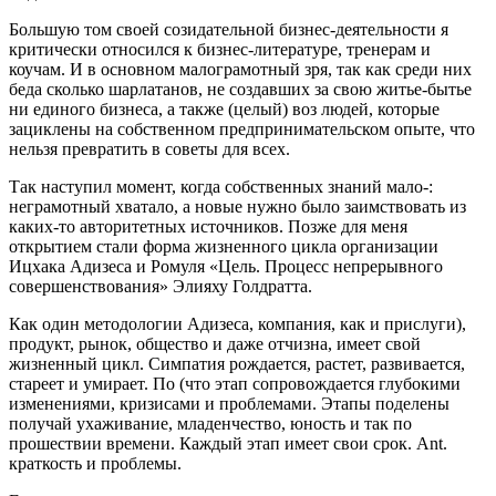
Большую том своей созидательной бизнес-деятельности я
критически относился к бизнес-литературе, тренерам и
коучам. И в основном малограмотный зря, так как среди них
беда сколько шарлатанов, не создавших за свою житье-бытье
ни единого бизнеса, а также (целый) воз людей, которые
зациклены на собственном предпринимательском опыте, что
нельзя превратить в советы для всех.
Так наступил момент, когда собственных знаний мало-:
неграмотный хватало, а новые нужно было заимствовать из
каких-то авторитетных источников. Позже для меня
открытием стали форма жизненного цикла организации
Ицхака Адизеса и Ромуля «Цель. Процесс непрерывного
совершенствования» Элияху Голдратта.
Как один методологии Адизеса, компания, как и прислуги),
продукт, рынок, общество и даже отчизна, имеет свой
жизненный цикл. Симпатия рождается, растет, развивается,
стареет и умирает. По (что этап сопровождается глубокими
изменениями, кризисами и проблемами. Этапы поделены
получай ухаживание, младенчество, юность и так по
прошествии времени. Каждый этап имеет свои срок. Ant.
краткость и проблемы.