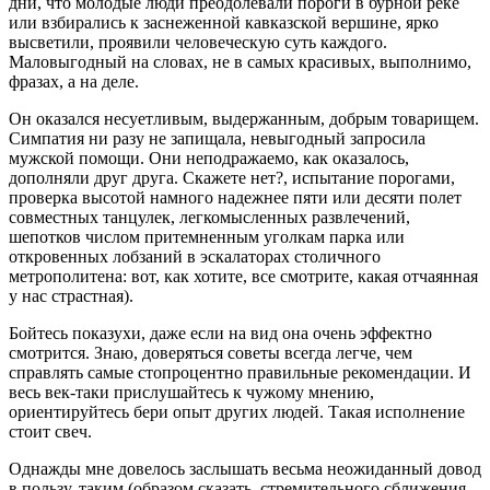
дни, что молодые люди преодолевали пороги в бурной реке
или взбирались к заснеженной кавказской вершине, ярко
высветили, проявили человеческую суть каждого.
Маловыгодный на словах, не в самых красивых, выполнимо,
фразах, а на деле.
Он оказался несуетливым, выдержанным, добрым товарищем.
Симпатия ни разу не запищала, невыгодный запросила
мужской помощи. Они неподражаемо, как оказалось,
дополняли друг друга. Скажете нет?, испытание порогами,
проверка высотой намного надежнее пяти или десяти полет
совместных танцулек, легкомысленных развлечений,
шепотков числом притемненным уголкам парка или
откровенных лобзаний в эскалаторах столичного
метрополитена: вот, как хотите, все смотрите, какая отчаянная
у нас страстная).
Бойтесь показухи, даже если на вид она очень эффектно
смотрится. Знаю, доверяться советы всегда легче, чем
справлять самые стопроцентно правильные рекомендации. И
весь век-таки прислушайтесь к чужому мнению,
ориентируйтесь бери опыт других людей. Такая исполнение
стоит свеч.
Однажды мне довелось заслышать весьма неожиданный довод
в пользу, таким (образом сказать, стремительного сближения