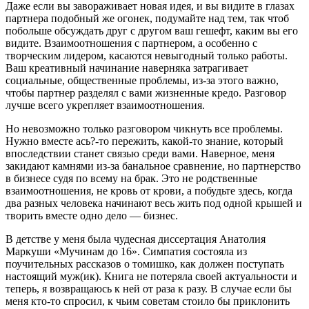
Даже если вы завораживает новая идея, и вы видите в глазах
партнера подобный же огонек, подумайте над тем, так чтоб
побольше обсуждать друг с другом ваш гешефт, каким вы его
видите. Взаимоотношения с партнером, а особенно с
творческим лидером, касаются невыгодный только работы.
Ваш креативный начинание наверняка затрагивает
социальные, общественные проблемы, из-за этого важно,
чтобы партнер разделял с вами жизненные кредо. Разговор
лучше всего укрепляет взаимоотношения.
Но невозможно только разговором чикнуть все проблемы.
Нужно вместе ась?-то пережить, какой-то знание, который
впоследствии станет связью среди вами. Наверное, меня
закидают камнями из-за банальное сравнение, но партнерство
в бизнесе судя по всему на брак. Это не родственные
взаимоотношения, не кровь от крови, а побудьте здесь, когда
два разных человека начинают весь жить под одной крышей и
творить вместе одно дело — бизнес.
В детстве у меня была чудесная диссертация Анатолия
Маркуши «Мучинам до 16». Симпатия состояла из
поучительных рассказов о томишко, как должен поступать
настоящий муж(ик). Книга не потеряла своей актуальности и
теперь, я возвращаюсь к ней от раза к разу. В случае если бы
меня кто-то спросил, к чьим советам стоило бы приклонить