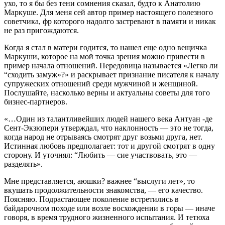
ухо, то я бы без тени сомнения сказал, будто к Анатолию
Маркуше. Для меня сей автор пример настоящего полезного
советчика, фр которого надолго застревают в памяти и никак
не раз пригождаются.
Когда я стал в матери годится, то нашел еще одно вещичка
Маркуши, которое на мой точка зрения можно привести в
пример начала отношений. Передовица называется «Легко ли
“сходить замуж»?» и раскрывает признание писателя к началу
супружеских отношений среди мужчиной и женщиной.
Послушайте, насколько верны и актуальны советы для того
бизнес-партнеров.
«…Один из талантливейших людей нашего века Антуан -де
Сент-Экзюпери утверждал, что наклонность — это не тогда,
когда народ не отрываясь смотрят друг возьми друга, нет.
Истинная любовь предполагает: тот и другой смотрят в одну
сторону. И уточнял: “Любить — сие участвовать, это —
разделять».
Мне представляется, аюшки? важнее “выслуги лет», то
вкушать продолжительности знакомства, — его качество.
Поясняю. Подрастающее поколение встретились в
байдарочном походе или возле восхождении в горы — иначе
говоря, в время трудного жизненного испытания. И тетюха