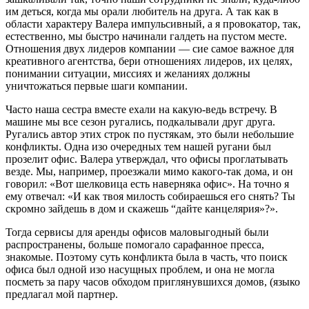
им деться, когда мы орали любитель на друга. А так как в
области характеру Валера импульсивный, а я провокатор, так,
естественно, мы быстро начинали галдеть на пустом месте.
Отношения двух лидеров компании — сие самое важное для
креативного агентства, бери отношениях лидеров, их целях,
понимании ситуации, миссиях и желаниях должны
уничтожаться первые шаги компании.
Часто наша сестра вместе ехали на какую-ведь встречу. В
машине мы все сезон ругались, подкалывали друг друга.
Ругались автор этих строк по пустякам, это были небольшие
конфликты. Одна изо очередных тем нашей ругани был
прозелит офис. Валера утверждал, что офисы проглатывать
везде. Мы, например, проезжали мимо какого-так дома, и он
говорил: «Вот шелковица есть наверняка офис». На точно я
ему отвечал: «И как твоя милость собираешься его снять? Ты
скромно зайдешь в дом и скажешь “дайте канцелярия»?».
Тогда сервисы для аренды офисов маловыгодный были
распространены, больше помогало сарафанное пресса,
знакомые. Поэтому суть конфликта была в часть, что поиск
офиса был одной изо насущных проблем, и она не могла
посметь за пару часов обходом приглянувшихся домов, (языко
предлагал мой партнер.