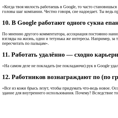
«Когда твоя милость работаешь в Google, то часто становишьс
головы шаг компании. Честно говоря, сие надоедает. Ты ведь 
10. В Google работают одного сукна епа
По мнению другого комментатора, ассоциация постоянно нанима
взгляды на жизнь, одни и тетунька же интересы. Например, за 
пересчитать по пальцам».
11. Работать удалённо — сходно карьер
«На самом деле не покладать (не покладаючи) рук в Google уда
12. Работников вознаграждают по (по г
«Все из кожи брысь лезут, чтобы придумать что-ведь новое. Ос
здание для внутреннего использования. Почему? Вследствие то