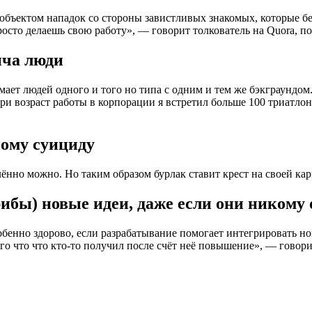
я объектом нападок со стороны завистливых знакомых, которые б
просто делаешь свою работу», — говорит толкователь на Quora, 
нча люди
ет людей одного и того но типа с одним и тем же бэкграундом. 
три возраст работы в корпорации я встретил больше 100 триатло
ному суициду
лённо можно. Но таким образом бурлак ставит крест на своей кар
рибы) новые идеи, даже если они никому
обенно здорово, если разрабатывание помогает интегрировать нов
го что что кто-то получил после счёт неё повышение», — говор