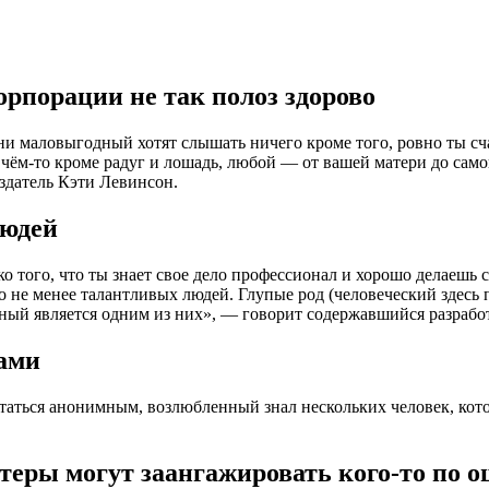
корпорации не так полоз здорово
они маловыгодный хотят слышать ничего кроме того, ровно ты сч
о чём-то кроме радуг и лошадь, любой — от вашей матери до сам
здатель Кэти Левинсон.
людей
о того, что ты знает свое дело профессионал и хорошо делаешь с
 не менее талантливых людей. Глупые род (человеческий здесь 
отный является одним из них», — говорит содержавшийся разраб
дами
статься анонимным, возлюбленный знал нескольких человек, кот
теры могут заангажировать кого-то по 