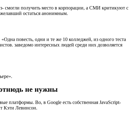
ез- смогли получить место в корпорации, а СМИ критикуют с
пожелавший остаться анонимным.
«Одна повесть, одни и те же 10 колледжей, из одного теста
нистов. заведомо интересных людей среди них дозволяется
ьере».
 отнюдь не нужны
ые платформы. Во, в Google есть собственная JavaScript-
ит Кэти Левинсон.