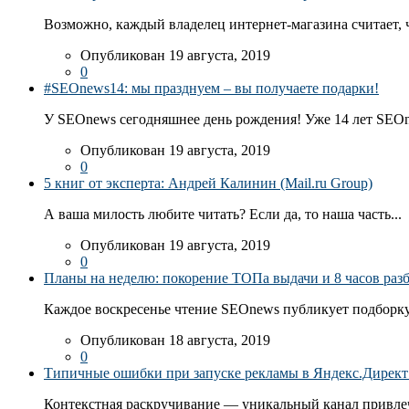
Возможно, каждый владелец интернет-магазина считает, ч
Опубликован 19 августа, 2019
0
#SEOnews14: мы празднуем – вы получаете подарки!
У SEOnews сегодняшнее день рождения! Уже 14 лет SEOn
Опубликован 19 августа, 2019
0
5 книг от эксперта: Андрей Калинин (Mail.ru Group)
А ваша милость любите читать? Если да, то наша часть...
Опубликован 19 августа, 2019
0
Планы на неделю: покорение ТОПа выдачи и 8 часов раз
Каждое воскресенье чтение SEOnews публикует подборку
Опубликован 18 августа, 2019
0
Типичные ошибки при запуске рекламы в Яндекс.Директ: 
Контекстная раскручивание — уникальный канал привлеч