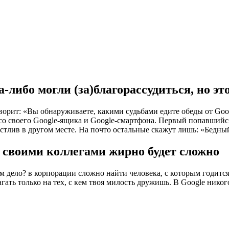
да-либо могли (за)благорассудиться, но 
рит: «Вы обнаруживаете, какими судьбами едите обеды от Googl
 со своего Google-ящика и Google-смартфона. Первый попавшийс
астлив в другом месте. На почто остальные скажут лишь: «Бедны
о своими коллегами жирно будет сложно
 дело? в корпорации сложно найти человека, с которым годится
ь только на тех, с кем твоя милость дружишь. В Google никого 