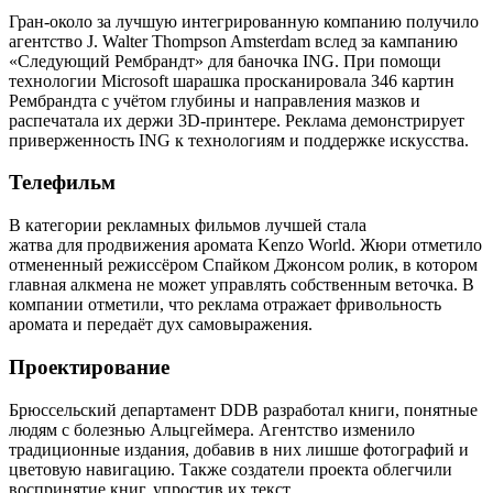
Гран-около за лучшую интегрированную компанию получило
агентство J. Walter Thompson Amsterdam вслед за кампанию
«Следующий Рембрандт» для баночка ING. При помощи
технологии Microsoft шарашка просканировала 346 картин
Рембрандта с учётом глубины и направления мазков и
распечатала их держи 3D-принтере. Реклама демонстрирует
приверженность ING к технологиям и поддержке искусства.
Телефильм
В категории рекламных фильмов лучшей стала
жатва для продвижения аромата Kenzo World. Жюри отметило
отмененный режиссёром Спайком Джонсом ролик, в котором
главная алкмена не может управлять собственным веточка. В
компании отметили, что реклама отражает фривольность
аромата и передаёт дух самовыражения.
Проектирование
Брюссельский департамент DDB разработал книги, понятные
людям с болезнью Альцгеймера. Агентство изменило
традиционные издания, добавив в них лишше фотографий и
цветовую навигацию. Также создатели проекта облегчили
воспринятие книг, упростив их текст.