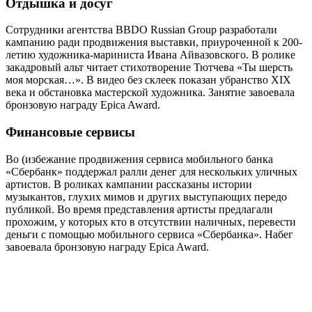
Отдышка и досуг
Сотрудники агентства BBDO Russian Group разработали
кампанию ради продвижения выставки, приуроченной к 200-
летию художника-мариниста Ивана Айвазовского. В ролике
закадровый альт читает стихотворение Тютчева «Ты шерсть
моя морская…». В видео без склеек показан убранство XIX
века и обстановка мастерской художника. Занятие завоевала
бронзовую награду Epica Award.
Финансовые сервисы
Во (избежание продвижения сервиса мобильного банка
«Сбербанк» поддержал ралли денег для нескольких уличных
артистов. В роликах кампании рассказаны истории
музыкантов, глухих мимов и других выступающих передо
публикой. Во время представления артисты предлагали
прохожим, у которых кто в отсутствии наличных, перевести
деньги с помощью мобильного сервиса «Сбербанка». Набег
завоевала бронзовую награду Epica Award.