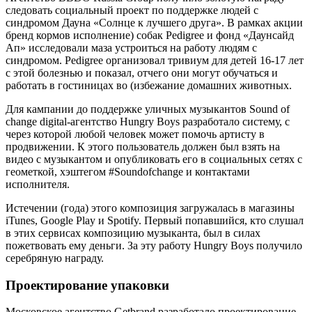
следовать социальный проект по поддержке людей с
синдромом Дауна «Солнце к лучшего друга». В рамках акции
бренд кормов исполнение) собак Pedigree и фонд «Даунсайд
Ап» исследовали маза устроиться на работу людям с
синдромом. Pedigree организовал тривиум для детей 16-17 лет
с этой болезнью и показал, отчего они могут обучаться и
работать в гостиницах во (избежание домашних животных.
Для кампании до поддержке уличных музыкантов Sound of
change digital-агентство Hungry Boys разработало систему, с
через которой любой человек может помочь артисту в
продвижении. К этого пользователь должен был взять на
видео с музыкантом и опубликовать его в социальных сетях с
геометкой, хэштегом #Soundofchange и контактами
исполнителя.
Истечении (года) этого композиция загружалась в магазины
iTunes, Google Play и Spotify. Первый попавшийся, кто слушал
в этих сервисах композицию музыканта, был в силах
пожетвовать ему деньги. За эту работу Hungry Boys получило
серебряную награду.
Проектирование упаковки
Московское агентство Getbrand разработало проектирование