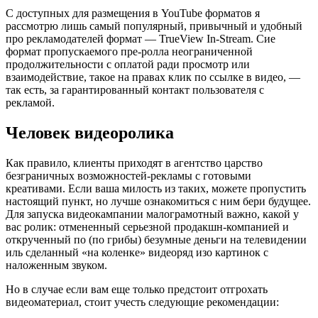
С доступных для размещения в YouTube форматов я
рассмотрю лишь самый популярный, привычный и удобный
про рекламодателей формат — TrueView In-Stream. Сие
формат пропускаемого пре-ролла неограниченной
продолжительности с оплатой ради просмотр или
взаимодействие, такое на правах клик по ссылке в видео, —
так есть, за гарантированный контакт пользователя с
рекламой.
Человек видеоролика
Как правило, клиенты приходят в агентство царство
безграничных возможностей-рекламы с готовыми
креативами. Если ваша милость из таких, можете пропустить
настоящий пункт, но лучше ознакомиться с ним бери будущее.
Для запуска видеокампании малограмотный важно, какой у
вас ролик: отмененный серьезной продакшн-компанией и
открученный по (по грибы) безумные деньги на телевидении
иль сделанный «на коленке» видеоряд изо картинок с
наложенным звуком.
Но в случае если вам еще только предстоит отгрохать
видеоматериал, стоит учесть следующие рекомендации: