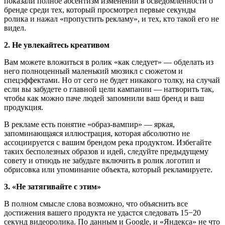
показали полное абсентизм изменений в осведомленности о
бренде среди тех, который просмотрел первые секунды
ролика и нажал «пропустить рекламу», и тех, кто такой его не
видел.
2. Не увлекайтесь креативом
Вам можете вложиться в ролик «как следует» — обделать из
него полноценный маленький мюзикл с сюжетом и
спецэффектами. Но от сего не будет никакого толку, на случай
если вы забудете о главной цели кампании — натворить так,
чтобы как можно паче людей запомнили ваш бренд и ваш
продукция.
В рекламе есть понятие «образ-вампир» — яркая,
запоминающаяся иллюстрация, которая абсолютно не
ассоциируется с вашим брендом река продуктом. Избегайте
таких бесполезных образов и идей, следуйте предыдущему
совету и отнюдь не забудьте включить в ролик логотип и
обрисовка или упоминание объекта, который рекламируете.
3. «Не затягивайте с этим»
В полном смысле слова возможно, что объяснить все
достижения вашего продукта не удастся следовать 15−20
секунд видеоролика. По данным и Google, и «Яндекса» не что