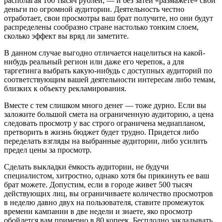
располагая 100 тысяч рублей, — и без затей «размажете» свои
деньги по огромной аудитории. Деятельность честно
отработает, свои просмотры ваш брат получите, но они будут
распределены сообразно стране настолько тонким слоем,
сколько эффект вы вряд ли заметите.
В данном случае выгодно отличается нацелиться на какой-
нибудь реальный регион или даже его черепок, а для
таргетинга выбрать какую-нибудь с доступных аудиторий по
соответствующим вашей деятельности интересам либо темам,
близких к объекту рекламирования.
Вместе с тем слишком много денег — тоже дурно. Если вы
заложите большой смета на ограниченную аудиторию, а цена
следовать просмотр у вас строго ограничена медиапланом,
претворить в жизнь бюджет будет трудно. Придется либо
переделать взгляды на выбранные аудитории, либо усилить
предел цены за просмотр.
Сделать выкладки ёмкость аудитории, не будучи
специалистом, хитростно, однако хотя бы прикинуть ее ваш
брат можете. Допустим, если в городе живет 500 тысяч
действующих лиц, вы ограничиваете количество просмотров
в неделю давно двух на пользователя, ставите промежуток
времени кампании в две недели и знаете, яко просмотр
обойдется вам примерно в 80 копеек. Бесплодно закладывать