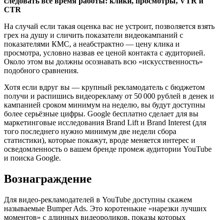
следовать все время работы: клики, просмотры, VTR и
CTR
На случай если такая оценка вас не устроит, позволяется взять
грех на душу и сличить показатели видеокампаний с
показателями КМС, а неабстрактно — цену клика и
просмотра, условно назвав ее ценой контакта с аудиторией.
Около этом вы должны осознавать всю «искусственность»
подобного сравнения.
Хотя если вдруг вы — крупный рекламодатель с бюджетом
получи и распишись видеорекламу от 50 000 рублей в денек и
кампанией сроком минимум на неделю, вы будут доступны
более серьёзные цифры. Google бесплатно сделает для вы
маркетинговые исследования Brand Lift и Brand Interest (для
того последнего нужно минимум две недели сбора
статистики), которые покажут, вроде меняется интерес и
осведомленность о вашем бренде промеж аудитории YouTube
и поиска Google.
Вознаграждение
Для видео-рекламодателей в YouTube доступны скажем
называемые Bumper Ads. Это коротенькие «нарезки лучших
моментов» с длинных видеороликов, показы которых