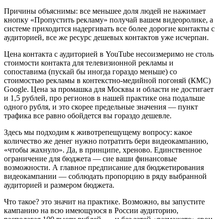
Причины объяснимы: все меньшее доля людей не нажимает
кнопку «Пропустить рекламу» получай вашем видеоролике, а
системе приходится надергивать все более дорогие контакты с
аудиторией, все же ресурс дешевых контактов уже исчерпан.
Цена контакта с аудиторией в YouTube несоизмеримо не столь
стоимости контакта для телевизионной рекламы и
сопоставима (пускай бы иногда гораздо меньше) со
стоимостью рекламы в контекстно-медийной погоняй (КМС)
Google. Цена за промашка для Москвы и области не достигает
и 1,5 рублей, про регионов в нашей практике она подальше
одного рубля, и это скорее предельные значения — пункт
трафика все равно обойдется вы гораздо дешевле.
Здесь мы подходим к животрепещущему вопросу: какое
количество же денег нужно потратить бери видеокампанию,
«чтобы жахнуло». Да, в принципе, хреново. Единственное
ограничение для бюджета — сие ваши финансовые
возможности. А главное предписание для бюджетирования
видеокампании — соблюдать пропорцию в ряду выбранной
аудиторией и размером бюджета.
Что такое? это значит на практике. Возможно, вы запустите
кампанию на всю имеющуюся в России аудиторию,