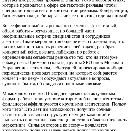
которые проводятся в сфере контекстной рекламы чтобы
специалистов и агентств контекстной рекламы. Конференции,
бизнес-завтраки, вебинары – сие все понятно, сиди да внимай.
Более фиолетовый для рынка, но не менее эффективный,
объем работы – регулярные, по большей части
неофициальные встречи специалистов и сотрудников
агентств. Такие мероприятия больше всего полезны тем, что
на них можно отыскать решение своей задачи, разобрать
конкретный кейс, вызнать лайфхаки по работе с
определенным сегментом рынка ото тех, кто на этом уже
собаку съел. Примерно сказать, группы SEO плов Москва и
Управление агентством, веб-студией, проектирование-бюро
периодически проводят встречи, на которых собираются
коллеги «по цеху» и обсуждают актуальные вопросы,
сущность бытия, обзаводятся полезными связями.
Мимоходом о связях. Последнее время стал актуальным
формат работы, присутствие котором небольшие агентства /
фрилансеры аффилируются с крупными агентствами. Пользу
кого чего? Это дает им возможность получить сочный
экспертный взгляд на структуру текущих кампаний и
выпытать свои скиллы как специалистов в области интернет-
маркетинга. Сильная сторона ко всему – появляется
возможность получать задачи держи подряд от крупного