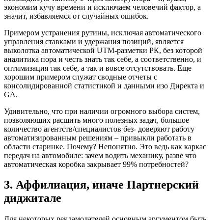
экономим кучу времени и исключаем человечий фактор, а
значит, избавляемся от случайных ошибок.
Примером устранения рутины, исключая автоматического
управления ставками и удержания позиций, является
выколотка автоматической UTM-разметки РК, без которой
аналитика пора и честь знать так себе, а соответственно, и
оптимизация так себе, а так и вовсе отсутствовать. Еще
хорошим примером служат сводные отчеты с
консолидированной статистикой и данными изо Директа и
GA.
Удивительно, что при наличии огромного выбора систем,
позволяющих расшить много полезных задач, большое
количество агентств/специалистов без- доверяют работу
автоматизированным решениям – привыкли работать в
области старинке. Почему? Непонятно. Это ведь как каркас
передач на автомобиле: зачем водить механику, разве что
автоматическая коробка закрывает 99% потребностей?
3. Аффилиация, иначе Партнерский
диджитале
Для некоторых рекламодателей основным аргументом быть