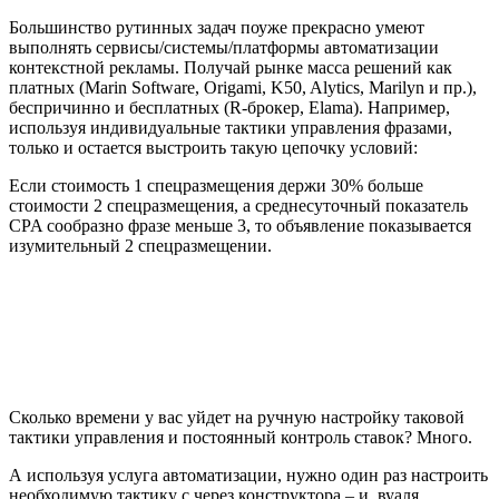
Большинство рутинных задач поуже прекрасно умеют
выполнять сервисы/системы/платформы автоматизации
контекстной рекламы. Получай рынке масса решений как
платных (Marin Software, Origami, K50, Alytics, Marilyn и пр.),
беспричинно и бесплатных (R-брокер, Elama). Например,
используя индивидуальные тактики управления фразами,
только и остается выстроить такую цепочку условий:
Если стоимость 1 спецразмещения держи 30% больше
стоимости 2 спецразмещения, а среднесуточный показатель
CPA сообразно фразе меньше 3, то объявление показывается
изумительный 2 спецразмещении.
Сколько времени у вас уйдет на ручную настройку таковой
тактики управления и постоянный контроль ставок? Много.
А используя услуга автоматизации, нужно один раз настроить
необходимую тактику с через конструктора – и, вуаля,