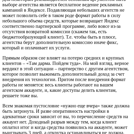
выборе агентства является бесплатное ведение рекламных
кампаний в Яндексе. Подавляющая небольших агентств не
может позволить себе в таком роде формат работы в силу
небольшого объема средств, которые возвращает Яндекс
соответственно партнерской программе, либо вовсе из-за
отсутствия возвратной комиссии (скажем так, есть
бюджетообразующий клиент). Т.е. чтобы быть в плюсе,
агентства берут дополнительную комиссию иначе фикс,
который и оплачивает их услуги.
Прямым образом сие влияет на потерю средних и крупных
клиентов – «Там дарма. Пойдем туда». На мой взгляд, верное
вердикт в этой ситуации – партнерство с другим агентством,
которое позволит выжимать дополнительный доход за счет
внедрения их технологии. Притом после внедрения формат
работы не меняется: весь клиенты работают на вашем
агентском аккаунте, и, какие доступы делить клиентам,
решаете тоже вы.
Всем знакомая пустословие «нужно еще вчера» также должна
быть затронута. И разве оперативность настройки в
адекватные сроки зависит от вы, то перечисление средств на
аккаунт нет. Доходный разрыв между тем, когда клиент
оплатил итог и когда средства появились на аккаунте, может
выигрывать 3 дней, а открутка останавливаться не должна.