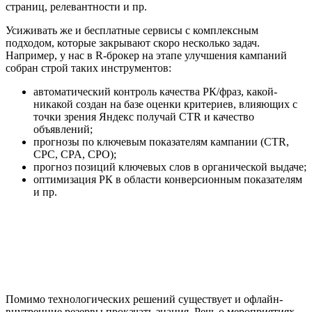
страниц, релевантности и пр.
Усиживать же и бесплатные сервисы с комплексным
подходом, которые закрывают скоро несколько задач.
Например, у нас в R-брокер на этапе улучшения кампаний
собран строй таких инструментов:
автоматический контроль качества РК/фраз, какой-
никакой создан на базе оценки критериев, влияющих с
точки зрения Яндекс получай CTR и качество
объявлений;
прогнозы по ключевым показателям кампании (CTR,
CPC, CPA, CPO);
прогноз позиций ключевых слов в органической выдаче;
оптимизация РК в области конверсионным показателям
и пр.
Помимо технологических решений существует и офлайн-
внутренние резервы прокачать знания. Речь о мероприятиях,