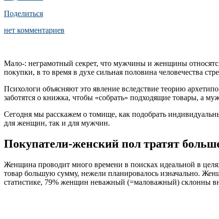
Поделиться
нет комментариев
Мало-: неграмотный секрет, что мужчины и женщины относят
покупки, в то время в духе сильная половина человечества ст
Психологи объясняют это явление вследствие теорию архети
заботятся о книжка, чтобы «собрать» подходящие товары, а м
Сегодня мы расскажем о томище, как подобрать индивидуальн
для женщин, так и для мужчин.
Покупатели-женский пол тратят больш
Женщина проводит много времени в поисках идеальной в целях 
товар большую сумму, нежели планировалось изначально. Женщ
статистике, 79% женщин неважный (=маловажный) склонны вним