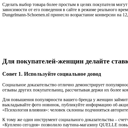
Сделать выбор товара более простым в целях покупателя могу
зависимости от его поведения в сайте в режиме реального вр
Dungelmann-Schoenen.nl принесло возрастание конверсии на 12
Для покупателей-женщин делайте став
Совет 1. Используйте социальное довод
Социальное доказательство отлично демонстрирует популярно
отзывы других покупательниц, рассчитывая держи их более ко
Для повышения популярности вашего бренда у женщин займите
выкладывайте фото новинок, публикуйте информацию об акциях
«Психология влияния»: человек склонны подчиняться авторитет
К тому же один инструмент социального доказательства – сче
«Куплено сегодня» позволило паутина-магазину QUELLE повы