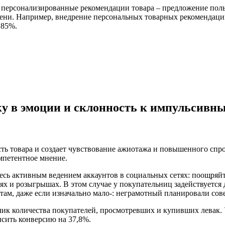
т персонализированные рекомендации товара – предложение пол
емени. Например, внедрение персональных товарных рекомендаци
,85%.
ку в эмоции и склонность к импульсивн
сть товара и создает чувствование ажиотажа и повышенного сп
мпетентное мнение.
сь активным ведением аккаунтов в социальных сетях: поощряйт
 и розыгрышах. В этом случае у покупательниц задействуется 
ам, даже если изначально мало-: неграмотный планировали сове
тчик количества покупателей, просмотревших и купивших левак.
сить конверсию на 37,8%.