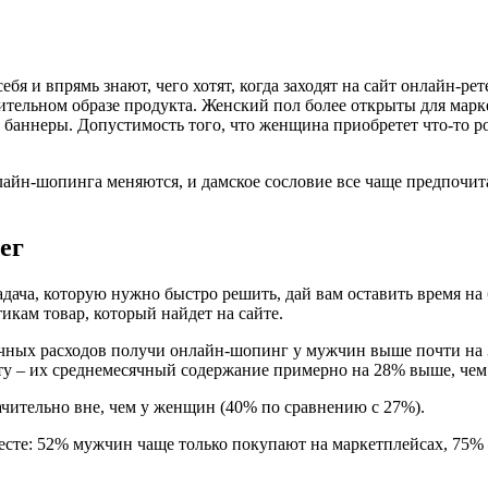
я и впрямь знают, чего хотят, когда заходят на сайт онлайн-рет
ительном образе продукта. Женский пол более открыты для марк
 баннеры. Допустимость того, что женщина приобретет что-то ро
айн-шопинга меняются, и дамское сословие все чаще предпочита
ег
дача, которую нужно быстро решить, дай вам оставить время на
кам товар, который найдет на сайте.
ячных расходов получи онлайн-шопинг у мужчин выше почти на
ту – их среднемесячный содержание примерно на 28% выше, чем
ачительно вне, чем у женщин (40% по сравнению с 27%).
те: 52% мужчин чаще только покупают на маркетплейсах, 75% –