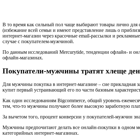
В то время как сильный пол чаще выбирают товары лично для себ
(избежание всей семьи и имеют представление лишь о приблиз
интернет-магазин через красочные email-рассылки и рекламные
случае с покупателем-мужчиной.
По данным исследований Mercurytide, тенденции офлайн- и онл
офлайн-магазинах.
Покупатели-мужчины тратят хлеще ден
Для мужчины покупка в интернет-магазине – сие прикладная за
купит первый устраивающий его по части базовым характеристи
Как один исследованиям Bigcommerce, общий уровень ежемес
тем, что-то мужчины получают более высокую заработную пла
За вычетом того, процент конверсии у покупателей-мужчин зн
Мужчины предпочитают делать все онлайн-покупки в одном мес
категорийных интернет-магазинах.