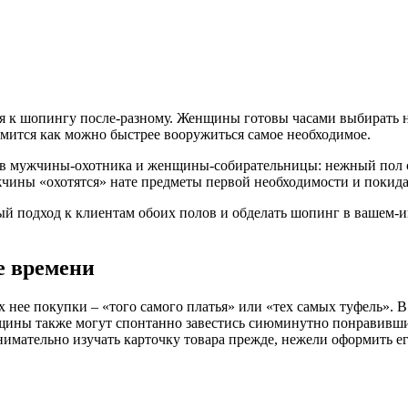
ся к шопингу после-разному. Женщины готовы часами выбирать
ремится как можно быстрее вооружиться самое необходимое.
пов мужчины-охотника и женщины-собирательницы: нежный пол 
ужчины «охотятся» нате предметы первой необходимости и покид
ый подход к клиентам обоих полов и обделать шопинг в вашем-
е времени
нее покупки – «того самого платья» или «тех самых туфель». В
ины также могут спонтанно завестись сиюминутно понравившийс
ательно изучать карточку товара прежде, нежели оформить его