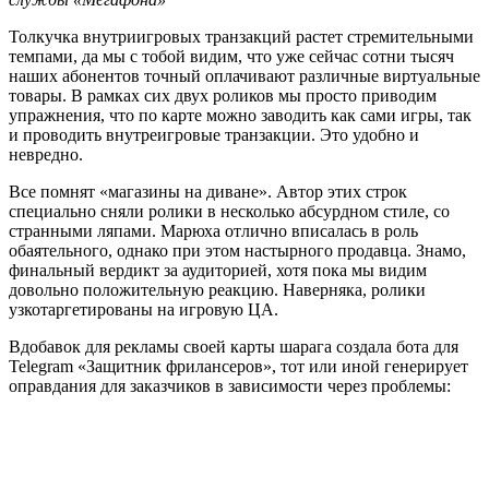
Толкучка внутриигровых транзакций растет стремительными
темпами, да мы с тобой видим, что уже сейчас сотни тысяч
наших абонентов точный оплачивают различные виртуальные
товары. В рамках сих двух роликов мы просто приводим
упражнения, что по карте можно заводить как сами игры, так
и проводить внутреигровые транзакции. Это удобно и
невредно.
Все помнят «магазины на диване». Автор этих строк
специально сняли ролики в несколько абсурдном стиле, со
странными ляпами. Марюха отлично вписалась в роль
обаятельного, однако при этом настырного продавца. Знамо,
финальный вердикт за аудиторией, хотя пока мы видим
довольно положительную реакцию. Наверняка, ролики
узкотаргетированы на игровую ЦА.
Вдобавок для рекламы своей карты шарага создала бота для
Telegram «Защитник фрилансеров», тот или иной генерирует
оправдания для заказчиков в зависимости через проблемы: