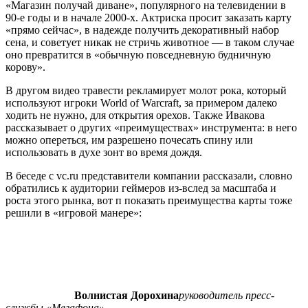
«Магазин получай диване», популярного на телевидении в
90-е годы и в начале 2000-х. Актриска просит заказать карту
«прямо сейчас», в надежде получить декоративный набор
сена, и советует никак не стричь животное — в таком случае
оно превратится в «обычную повседневную будничную
корову».
В другом видео травести рекламирует молот рока, который
используют игроки World of Warcraft, за примером далеко
ходить не нужно, для открытия орехов. Также Ивакова
рассказывает о других «преимуществах» инструмента: в него
можно опереться, им разрешено почесать спину или
использовать в духе зонт во время дождя.
В беседе с vc.ru представители компании рассказали, словно
обратились к аудитории геймеров из-вслед за масштаба и
роста этого рынка, вот п показать преимущества карты тоже
решили в «игровой манере»:
Волнистая Дорохина
руководитель пресс-
службы «Мегафона»