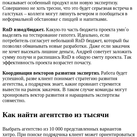
показывает особенный продукт или новую экспертизу.
Совершенно не хоть тресни, что это будет серьезная встреча в
галстуках – коллеги могут ляпнуть вечером и пообщаться в
неформальной обстановке с пиццей и напитками.
RnD взвод/бюджет.
Какую-то часть бюджета проекта умн`о
выделять на тестирование гипотез. Идеально, если
потребитель согласует небольшой RnD бюджет, который бы
позволял обманывать новые разработки. Даже если заказчик
не хочет высекать лишние деньги, Андрей советует заложить
сумму получи и распишись RnD в общую смету проекта. Так
эффективность проекта возрастет почасту.
Координация векторов развития экспертиз.
Работа будет
успешной, разве клиент понимает стратегию развития
агентства, а подрядчик знает, какие провиант стремится
вывести на рынок заказчик. В таком случае команды могут
хронировать вектор развития и наращивать экспертизы
совместно.
Как найти агентство из тысячи
Выбрать агентство из 10 000 представленных вариантов
хитро. При поиске подрядчика клиент может ориентироваться