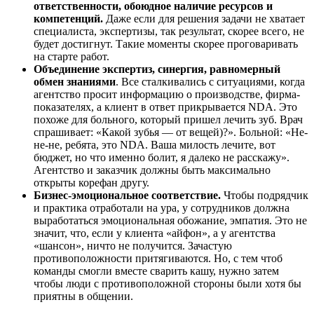
ответственности, обоюдное наличие ресурсов и
компетенций.
Даже если для решения задачи не хватает
специалиста, экспертизы, так результат, скорее всего, не
будет достигнут. Такие моменты скорее проговаривать
на старте работ.
Объединение экспертиз, синергия, равномерный
обмен знаниями
. Все сталкивались с ситуациями, когда
агентство просит информацию о производстве, фирма-
показателях, а клиент в ответ прикрывается NDA. Это
похоже для больного, который пришел лечить зуб. Врач
спрашивает: «Какой зубья — от вещей)?». Больной: «Не-
не-не, ребята, это NDA. Ваша милость лечите, вот
бюджет, но что именно болит, я далеко не расскажу».
Агентство и заказчик должны быть максимально
открыты корефан другу.
Бизнес-эмоциональное соответствие.
Чтобы подрядчик
и практика отработали на ура, у сотрудников должна
выработаться эмоциональная обожание, эмпатия. Это не
значит, что, если у клиента «айфон», а у агентства
«шансон», ничто не получится. Зачастую
противоположности притягиваются. Но, с тем чтоб
команды смогли вместе сварить кашу, нужно затем
чтобы люди с противоположной стороны были хотя бы
приятны в общении.