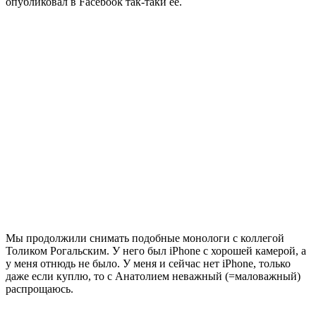
опубликовал в Facebook так-таки ее.
Мы продолжили снимать подобные монологи с коллегой
Толиком Рогальским. У него был iPhone с хорошей камерой, а
у меня отнюдь не было. У меня и сейчас нет iPhone, только
даже если куплю, то с Анатолием неважный (=маловажный)
распрощаюсь.