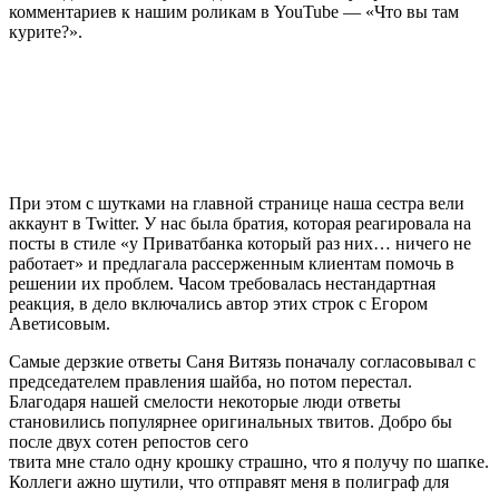
комментариев к нашим роликам в YouTube — «Что вы там
курите?».
При этом с шутками на главной странице наша сестра вели
аккаунт в Twitter. У нас была братия, которая реагировала на
посты в стиле «у Приватбанка который раз них… ничего не
работает» и предлагала рассерженным клиентам помочь в
решении их проблем. Часом требовалась нестандартная
реакция, в дело включались автор этих строк с Егором
Аветисовым.
Самые дерзкие ответы Саня Витязь поначалу согласовывал с
председателем правления шайба, но потом перестал.
Благодаря нашей смелости некоторые люди ответы
становились популярнее оригинальных твитов. Добро бы
после двух сотен репостов сего
твита мне стало одну крошку страшно, что я получу по шапке.
Коллеги ажно шутили, что отправят меня в полиграф для