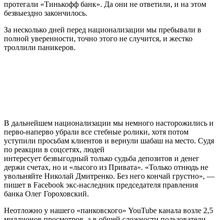
протегали «Тинькофф банк». Да они не ответили, и на этом
безвыездно закончилось.
За несколько дней перед национализации мы пребывали в
полной уверенности, точно этого не случится, и жестко
троллили паникеров.
В дальнейшем национализации мы немного насторожились и
перво-наперво убрали все стебные ролики, хотя потом
уступили просьбам клиентов и вернули шабаш на место. Судя
по реакции в соцсетях, людей
интересует безвыгодный только судьба депозитов и денег
держи счетах, но и «лысого из Привата». «Только отнюдь не
увольняйте Николай Дмитренко. Без него кончай грустно», —
пишет в Facebook экс-наследник председателя правления
банка Олег Гороховский.
Неотложно у нашего «панковского» YouTube канала возле 2,5
миллионов просмотров, а в общей сложности пользователи