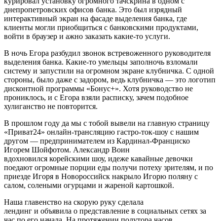
курировал установку огромного тачскрина в одном с
днепропетровских офисов банка. Это был изрядный
интерактивный экран на фасаде выделения банка, где
клиенты могли приобщиться с банковскими продуктами,
войти в браузер и ажно заказать какие-то услуги.
В ночь Егора разбудил звонок встревоженного руководителя
выделения банка. Какие-то умельцы заполночь взломали
систему и запустили на огромном экране клубничка. С одной
стороны, было даже с задором, ведь клубничка — это логотип
дисконтной программы «Бонус+». Хотя руководство не
прониклось, и с Егора взяли расписку, зачем подобное
хулиганство не повторится.
В прошлом году да мы с тобой вывели на главную страницу
«Приват24» онлайн-трансляцию гастро-ток-шоу с нашим
другом — предпринимателем из Кардинал-Франциско
Игорем Шойфотом. Александр Воин
вдохновился корейскими шоу, идеже кавайные девочки
поедают огромные порции еды получи потеху зрителям, и по
приезде Игоря в Новороссийск накрыло Игорю поляну с
салом, солеными огурцами и жареной картошкой.
Наша главенство на скорую руку сделала
лендинг и объявила о представление в социальных сетях за
час по его начала. На протяжении полутора часов