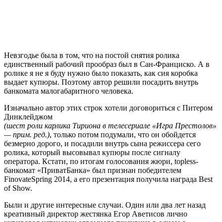
Невзгодье была в том, что на постой снятия ролика
единственный рабочий прообраз был в Сан-Франциско. А в
ролике я не я буду нужно было показать, как сия коробка
выдает купюры. Поэтому автор решили посадить внутрь
банкомата малогабаритного человека.
Изначально автор этих строк хотели договориться с Питером
Динклейджом
(шест роли карлика Тириона в телесериале «Игра Престолов»
— прим. ред.)
, только потом подумали, что он обойдется
безмерно дорого, и посадили внутрь сына режиссера сего
ролика, который высовывал купюры после сигналу
оператора. Кстати, по итогам голосования жюри, topless-
банкомат «ПриватБанка» был признан победителем
FinovateSpring 2014, а его презентация получила награда Best
of Show.
Были и другие интересные случаи. Один или два лет назад
креативный директор жестянка Егор Аветисов лично