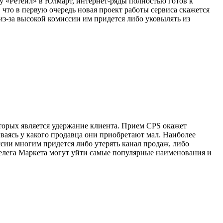
у «Ретейл» в Юлмарт, интернет-ряды полностью готов к
что в первую очередь новая проект работы сервиса скажется
из-за высокой комиссии им придется либо уковылять из
оторых является удержание клиента. Прием CPS окажет
ваясь у какого продавца они приобретают мал. Наиболее
сии многим придется либо утерять канал продаж, либо
 телега Маркета могут уйти самые популярные наименования и