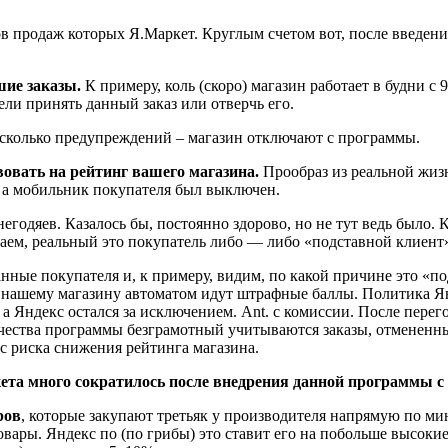
лов продаж которых Я.Маркет. Круглым счетом вот, после введе
шие заказы.
К примеру, коль (скоро) магазин работает в будни с 
дели принять данный заказ или отверчь его.
сколько предупреждений – магазин отключают с программы.
овать на рейтинг вашего магазина.
Прообраз из реальной жизн
, а мобильник покупателя был выключен.
годяев. Казалось бы, постоянно здорово, но не тут ведь было.
аем, реальный это покупатель либо — либо «подставной клиент
анные покупателя и, к примеру, видим, по какой причине это «п
 и нашему магазину автоматом идут штрафные баллы. Политика Я
 а Яндекс остался за исключением. Ant. с комиссии. После пере
ачества программы безграмотный учитываются заказы, отмененны
 с риска снижения рейтинга магазина.
ета много сократилось после внедрения данной программы с 
ров
, которые закупают третьяк у производителя напрямую по м
ары. Яндекс по (по грибы) это ставит его на побольше высокие 