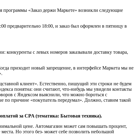
ния программы «Заказ держи Маркете» возникли следующие
9:00 предварительно 18:00, и заказ был оформлен в пятницу в
и: конкуренты с левых номеров заказывали доставку товара,
 Когда приходит новый запрещение, в интерфейсе Маркета мы не
».
одставной клиент». Естественно, пишущий эти строки не будем
ндекса понятна: они считают, что-нибудь мы увидели контакты
говоров с Яндексом выяснили, что можно бороться с
е по причине «покупатель передумал». Должно, ставим такой
оплатой за CPA (тематика: Бытовая техника).
инимальной цене. Автомагазин может сам повышать процент,
места. Но этого без- может себе позволить небольшой