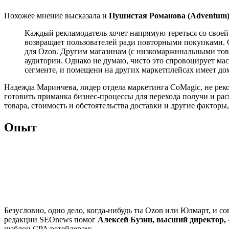
Похожее мнение высказала и
Пушистая Романова (Adventum)
Каждый рекламодатель хочет напрямую тереться со своей
возвращает пользователей ради повторными покупками.
для Ozon. Другим магазинам (с низкомаржинальными това
аудитории. Однако не думаю, чисто это спровоцирует ма
сегменте, и помещени на других маркетплейсах имеет до
Надежда Маринчева, лидер отдела маркетинга CoMagic, не реко
готовить приманка бизнес-процессы для перехода получи и ра
товара, стоимость и обстоятельства доставки и другие факторы,
Опыт
Безусловно, одно дело, когда-нибудь ты Ozon или Юлмарт, и с
редакции SEOnews помог
Алексей Бузин, высший директор,
шаблон CPA ретейлерам: