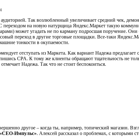
:
 аудиторией. Так возлюбленный увеличивает средний чек, демон
 С переходом на новую натурщица Яндекс.Маркет такую коммун
рами) может угадать не по карману подросшая поручение. Они 
ссовый переход в другие торговые площадки. Все-таки Яндекс.М
машние тонкости в окупаемости.
мендует отступать из Маркета. Как вариант Надежа предлагает о
спишись CPA. К тому же клиенты обращают тщательность не толь
 отмечает Надежа. Так что не стоит беспокоиться.
овершенно другое – когда ты, например, топический магазин. Вз
«CEO-Импульс»
. Алексей рассказал о проблемах, с которыми с