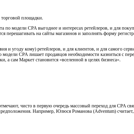
 торговой площадки.
ота по модели CPA выгоднее и интересах ретейлеров, и для поку
дится перешагивать на сайты магазинов и заполнять форму регист
ия и угоду кому) ретейлеров, и для клиентов, и для самого сер
 по модели CPA лишает продавцов необходимости казниться с пе
и, а сам Маркет становится «вселенной в целях бизнеса».
мечают, чисто в первую очередь массовый переход для CPA связа
 предположения. Например, Юлюся Романова (Adventum) считает,