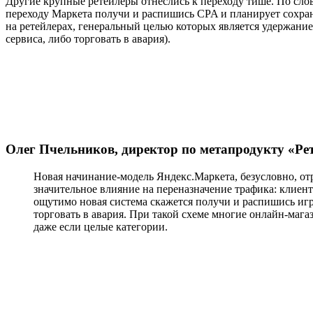
Другие крупные ретейлеры отнеслись к переходу тише. По сло
переходу Маркета получи и распишись CPA и планирует сохрани
на ретейлерах, генеральный целью которых является удержани
сервиса, либо торговать в авария).
Олег Пчельников, директор по метапродукту «Ре
Новая начинание-модель Яндекс.Маркета, безусловно, от
значительное влияние на переназначение трафика: клиен
ощутимо новая система скажется получи и распишись иг
торговать в авария. При такой схеме многие онлайн-мага
даже если целые категории.