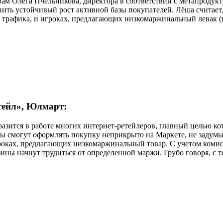
вам Олега Пчельникова, директора в соответствии с метапродукт
ть устойчивый рост активной базы покупателей. Лёша считает, 
е трафика, и игроках, предлагающих низкомаржинальный левак (
тейл»,
Юлмарт
:
разится в работе многих интернет-ретейлеров, главный целью к
ты смогут оформлять покупку неприкрыто на Маркете, не задумы
роках, предлагающих низкомаржинальный товар. С учетом комис
зины начнут трудиться от определенной маржи. Грубо говоря, с