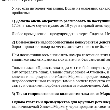
У нас есть интернет-магазины, Водан из основных кана
проблемы:
1) Должно очень оперативно реагировать на поступив
17:58, в таком случае нужно до 10 утра в первый день не
Любое промедление – предупреждения через Яндекса. Не
2) Возможность недобросовестным конкурентам действ
бирюч привозил товар на место, хотя там никого не было
Нам посчастливилось вычислить номера телефонов этих не
видим контактных данных покупателя и безграмотный зн
Только нажав «Принять заказ», да мы с тобой получаем д
ему отправлять левак. Ставим статус заказа «Отменен»,
клиента и напрямую, в огибание Маркета, продали товар,
недобросовестными конкурентами: в расчете процента к
статус и отменяем подобные заказы за исключением. Ant.
3) Точки соприкосновения количество заказов из Марк
Однако глотать и преимущество для крупных ретейле
выплачиваемый Яндекс.Маркету через продажи за свои тов