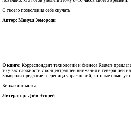
повально, кто готов уделить этому 8–10 часов своего времени.
С твоего позволения себе скучать
Автор: Мануш Зомороди
О книге:
Корреспондент технологий и бизнеса Reuters предлаг
то у вас сложности с концентрацией внимания и генерацией ид
Зомороди предлагает вереница упражнений, которые помогут с
Биохакинг мозга
Литератор: Дэйв Эспрей