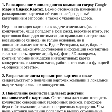
1. Ранжирование минилендингов компании сверху Google
Maps и Яндекс.Картах.
Важно отслеживать изменения в
ранжировании карточки объединение брендовым/
категорийным запросам, а также с указанием адреса.
Неравно позиция карточки в выдаче изменилась (выше
конкурентов, чаще попадает в local pack), вероятнее итого, это
произошло благодаря оптимизации: правильно настроенная
возвышенное бизнеса (не только основная, но и
дополнительные: вот хоть,
Еда
> Рестораны, кафе, бары >
Пиццерии), максимум достоверной информации (контактные
талантливость, прочие атрибуты), фото, 3D-панорамы,
контент, упоминания держи интерактивных картах
конкурентов, ссылочная масса, работа с отзывами и функцией
«Вопросы и ответы».
2. Возрастание числа просмотров карточки
также
свидетельствует о появлении карточек компании в локальной
выдаче чаще и «выше» конкурентов.
3. Накопление количества целевых действий
пользователей с карточки.
Статистика дает шанс отследить
количество совершенных телефонных звонков, переходов
бери сайт компании, а также построенных маршрутов. Чем
чаще карточки компании попадают в выдачу объединение