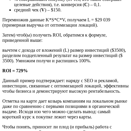
целевые действия), т.е. конверсия (
С
) – 0,1.
средний чек (
V
) – $150.
Перемножив данные K*S*C*V, получаем L = $29 039
(примерная выручка от оптимизации локаций).
Затем) чтоб(ы) получить ROI, обратимся к формуле,
приведенной выше:
вычтем с дохода от вложений (L) размер инвестиций ($3500),
разделим подцепленный результат на размер инвестиций ($
3500). Умножим получи и распишись 100%.
ROI = 729%
Данный пример подтверждает: наряду с SEO и рекламой,
инвестиции, связанные с оптимизацией локаций, эффективны
чтобы бизнеса и демонстрируют высокую рентабельность.
Отметка на карте дает козырь компаниям на локальном рынке
даже по сравнению с первыми позициями в органической
выдаче. Исходя изо чего можно сделать вывод: самый
короткий курс к покупке лежит через карты.
Чтобы понять, приносит ли плод (и прибыль) работа с