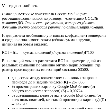
V
= средненький чек.
Выше приведенные показатели Google Мой Фирма
рассчитываются исходя из разницы: количество ПОСЛЕ –
величина ДО. Это и есть результат, которого удалось
доплыть именно благодаря работе по оптимизации локаций.
И для расчета необходимо учитывать коэффициент конверсии
и среднюю значимость заказа (общая сумма выручки,
деленная на объем заказов).
ROI = [(L — сумма вложений) / сумма вложений)]*100
В настоящий момент рассчитаем ROI на примере одной из
реальных кампаний по мнению оптимизации локаций, где
размер произведенных инвестиций составил $3500.
депрессия между количеством поисковых запросов
периодов до и задним числом (
K
) – 267 066.
% просмотреших карточку Google Мой бизнес (от
общего количества запросов) (
S
) – 0,00724.
% совершивших целевое акт в Google Мой бизнес (от
всех пользователей, кто такой просмотрел карточку) (D)
– 0,47543.
% совершивших покупку (от тех, кто такой совершал