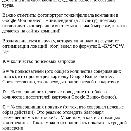
труда.
Важно отметить: фотопортрет точки/филиала компании в
Google Мой бизнес – минилендинг (а-ля сайту), поэтому
отслеживать конверсию имеет смысл в такой мере же, как это
делается на сайтах компаний.
Вознамериваться выручку, которая «пришла» в результате
оптимизации локаций, (бог) велел по формуле:
L=K*S*C*V
,
где
K
= количество поисковых запросов.
S
= % пользователей (ото общего количества совершавших
поиск), кто просмотрел карточку Google Выше- бизнес.
Соответственно, это переходы пользователей на карточку.
D
= % совершивших целевые поведение (от общего
количества посетителей карточки Google Выше- бизнес).
C
= % совершивших покупку (от тех, кто совершал целевые
образ действий). Это реально отследить благодаря
размещенным в карточке UTM-меткам, а как и с помощью
коллтрекинга. Также можно использовать показатель средней
конверсии.