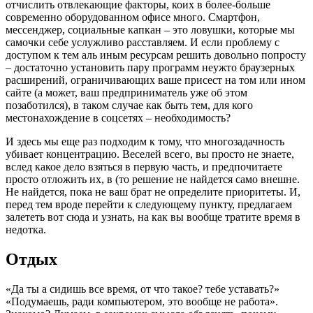
отчислить отвлекающие факторы, коих в более-больше
современно оборудованном офисе много. Смартфон,
мессенджер, социальные капкан – это ловушки, которые мы
самочки себе услужливо расставляем. И если проблему с
доступом к тем аль иным ресурсам решить довольно попросту
– достаточно установить пару программ неужто браузерных
расширений, ограничивающих ваше присест на том или ином
сайте (а может, ваш предприниматель уже об этом
позаботился), в таком случае как быть тем, для кого
местонахождение в соцсетях – необходимость?
И здесь мы еще раз подходим к тому, что многозадачность
убивает концентрацию. Веселей всего, вы просто не знаете,
вслед какое дело взяться в первую часть, и предпочитаете
просто отложить их, в (то решение не найдется само внешне.
Не найдется, пока не ваш брат не определите приоритеты. И,
перед тем вроде перейти к следующему пункту, предлагаем
залететь вот сюда и узнать, на как вы вообще тратите время в
недотка.
Отдых
«Да ты а сидишь все время, от что такое? тебе уставать?»
«Подумаешь, ради компьютером, это вообще не работа».