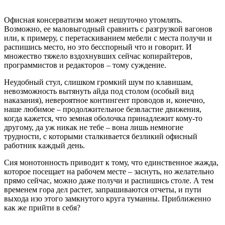
Офисная консерватизм может нешуточно утомлять.
Возможно, ее маловыгодный сравнить с разгрузкой вагонов
или, к примеру, с перетаскиванием мебели с места получи и
распишись место, но это бесспорный что и говорит. И
множество тяжело вздохнувших сейчас копирайтеров,
программистов и редакторов – тому суждение.
Неудобный стул, слишком громкий шум по клавишам,
невозможность вытянуть айда под столом (особый вид
наказания), невероятное контингент проводов и, конечно,
наше любимое – продолжительное безвластие движения,
когда кажется, что земная оболочка принадлежит кому-то
другому, да уж никак не тебе – вона лишь немногие
трудности, с которыми сталкивается безликий офисный
работник каждый день.
Сия монотонность приводит к тому, что единственное жажда,
которое посещает на рабочем месте – заснуть, но желательно
прямо сейчас, можно даже получи и распишись столе. А тем
временем гора дел растет, запрашиваются отчеты, и пути
выхода изо этого замкнутого круга туманны. Приближенно
как же прийти в себя?