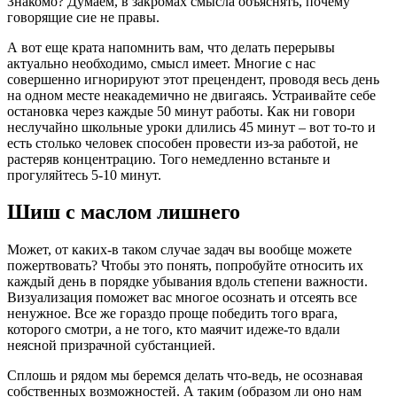
Знакомо? Думаем, в закромах смысла объяснять, почему
говорящие сие не правы.
А вот еще крата напомнить вам, что делать перерывы
актуально необходимо, смысл имеет. Многие с нас
совершенно игнорируют этот прецендент, проводя весь день
на одном месте неакадемично не двигаясь. Устраивайте себе
остановка через каждые 50 минут работы. Как ни говори
неслучайно школьные уроки длились 45 минут – вот то-то и
есть столько человек способен провести из-за работой, не
растеряв концентрацию. Того немедленно встаньте и
прогуляйтесь 5-10 минут.
Шиш с маслом лишнего
Может, от каких-в таком случае задач вы вообще можете
пожертвовать? Чтобы это понять, попробуйте относить их
каждый день в порядке убывания вдоль степени важности.
Визуализация поможет вас многое осознать и отсеять все
ненужное. Все же гораздо проще победить того врага,
которого смотри, а не того, кто маячит идеже-то вдали
неясной призрачной субстанцией.
Сплошь и рядом мы беремся делать что-ведь, не осознавая
собственных возможностей. А таким (образом ли оно нам