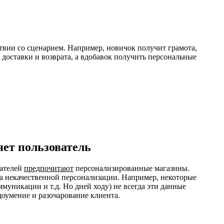
твии со сценарием. Например, новичок получит грамота,
 доставки и возврата, а вдобавок получить персональные
ет пользователь
ателей
предпочитают
персонализированные магазины.
 за некачественной персонализации. Например, некоторые
муникации и т.д. Но дней ходу) не всегда эти данные
доумение и разочарование клиента.