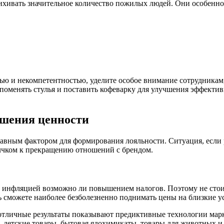
пихивать значительное количество пожилых людей. Они особенно 
тью и некомпетентностью, уделите особое внимание сотрудникам
 поменять стулья и поставить кофеварку для улучшения эффекти
ышения ценности
авным фактором для формирования лояльности. Ситуация, если 
олчком к прекращению отношений с брендом.
 с инфляцией возможно ли повышением налогов. Поэтому не ст
 сможете наиболее безболезненно поднимать цены на близкие у
е отличные результаты показывают предиктивные технологии мар
, детские товары, бытовая ядохимикаты, товары для животных и 