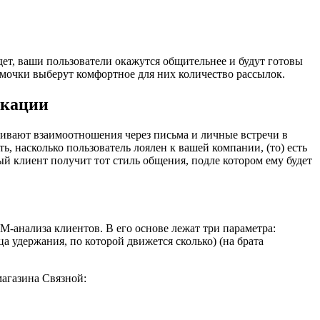
дет, ваши пользователи окажутся общительнее и будут готовы
амочки выберут комфортное для них количество рассылок.
икации
аивают взаимоотношения через письма и личные встречи в
, насколько пользователь лоялен к вашей компании, (то) есть
й клиент получит тот стиль общения, подле котором ему будет
-анализа клиентов. В его основе лежат три параметра:
ца удержания, по которой движется сколько) (на брата
магазина Связной: