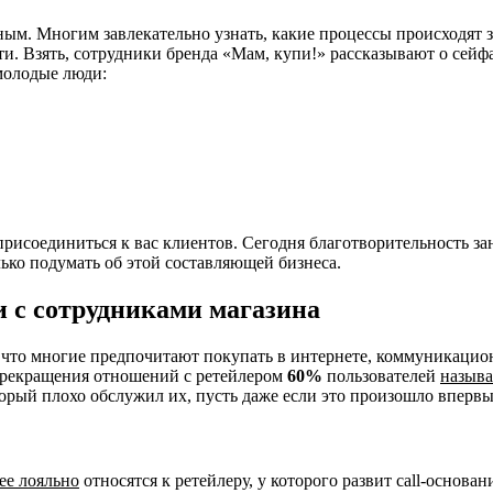
ным. Многим завлекательно узнать, какие процессы происходят
. Взять, сотрудники бренда «Мам, купи!» рассказывают о сейфа
молодые люди:
рисоединиться к вас клиентов. Сегодня благотворительность за
ько подумать об этой составляющей бизнеса.
 с сотрудниками магазина
, что многие предпочитают покупать в интернете, коммуникаци
прекращения отношений с ретейлером
60%
пользователей
назыв
торый плохо обслужил их, пусть даже если это произошло впервы
ее лояльно
относятся к ретейлеру, у которого развит call-основа