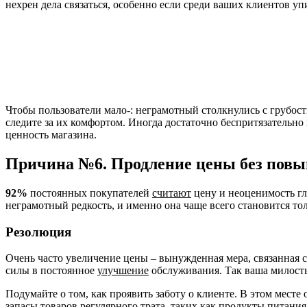
нехрен дела связаться, особенно если среди ваших клиентов у
Чтобы пользователи мало-: неграмотный столкнулись с грубос
следите за их комфортом. Иногда достаточно беспритязательно
ценность магазина.
Причина №6. Продление цены без пов
92%
постоянных покупателей
считают
цену и неоценимость гл
неграмотный редкость, и именно она чаще всего становится т
Резолюция
Очень часто увеличение цены – вынужденная мера, связанная
силы в постоянное
улучшение
обслуживания. Так ваша милость
Подумайте о том, как проявить заботу о клиенте. В этом мест
запасы товаров регулярного трата, таких как продукты питания