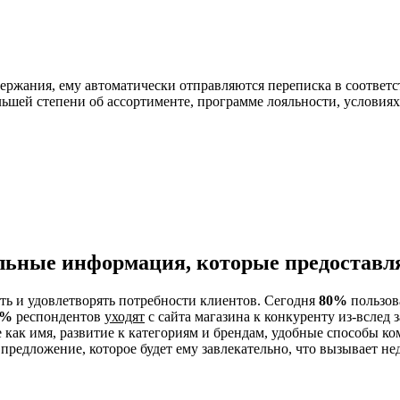
ержания, ему автоматически отправляются переписка в соответс
льшей степени об ассортименте, программе лояльности, условиях
ьные информация, которые предоставля
ь и удовлетворять потребности клиентов. Сегодня
80%
пользов
8%
респондентов
уходят
с сайта магазина к конкуренту из-вслед
как имя, развитие к категориям и брендам, удобные способы ком
редложение, которое будет ему завлекательно, что вызывает не