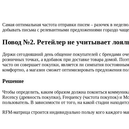
Самая оптимальная частота отправки писем – разочек в неделю
добывать письма с релевантными предложениями гораздо чаще. 
Повод №2. Ретейлер не учитывает лоя
Держи сегодняшний день общение покупателей с брендами очен
розничных точках, а вдобавок при доставке товара домой. Поэ
часто он совершает покупки, является ли симпатия постоянны
комфортно, а магазин сможет оптимизировать предложения пол
Решение
Чтобы определить, каким образом должна покоиться коммуника
Recency (древность покупки), Frequency (частота покупок) и Mo
пользователь. В зависимости от того, на какой стадии находи
RFM-матрица строится индивидуально пользу кого каждого маг