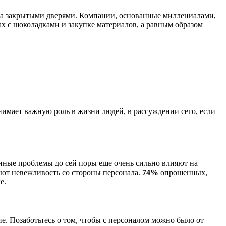
 за закрытыми дверями. Компании, основанные миллениалами,
х с шоколадками и закупке материалов, а равным образом
нимает важную роль в жизни людей, в рассуждении сего, если
онные проблемы до сей поры еще очень сильно влияют на
ают
невежливость со стороны персонала.
74%
опрошенных,
е.
ние. Позаботьтесь о том, чтобы с персоналом можно было от