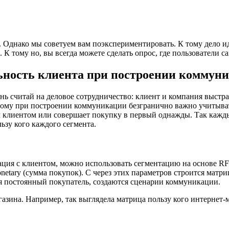
. Однако мы советуем вам поэкспериментировать. К тому дело и
К тому но, вы всегда можете сделать опрос, где пользователи с
льность клиента при построении коммун
ь считай на деловое сотрудничество: клиент и компания выстр
тому при построении коммуникации безгранично важно учитывать
м клиентом или совершает покупку в первый однажды. Так кажды
ьзу кого каждого сегмента.
ция с клиентом, можно использовать сегментацию на основе RFM
netary (сумма покупок). С через этих параметров строится матри
тся постоянный покупатель, создаются сценарии коммуникации.
азина. Например, так выглядела матрица пользу кого интернет-