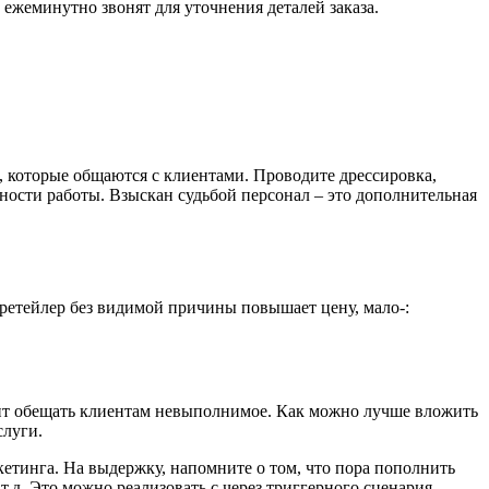
ежеминутно звонят для уточнения деталей заказа.
, которые общаются с клиентами. Проводите дрессировка,
вности работы. Взыскан судьбой персонал – это дополнительная
ретейлер без видимой причины повышает цену, мало-:
оит обещать клиентам невыполнимое. Как можно лучше вложить
слуги.
кетинга. На выдержку, напомните о том, что пора пополнить
т.д. Это можно реализовать с через триггерного сценария